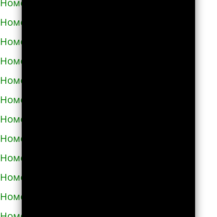
Номера телефонов такси в Узине
Номера телефонов такси в Украинке
Номера телефонов такси в Умани
Номера телефонов такси в Фастове
Номера телефонов такси в Харькове
Номера телефонов такси в Херсоне
Номера телефонов такси в Хмельнике
Номера телефонов такси в Хмельницком
Номера телефонов такси в Хороле
Номера телефонов такси в Христиновке
Номера телефонов такси в Хусте
Номера телефонов такси в Червонограде