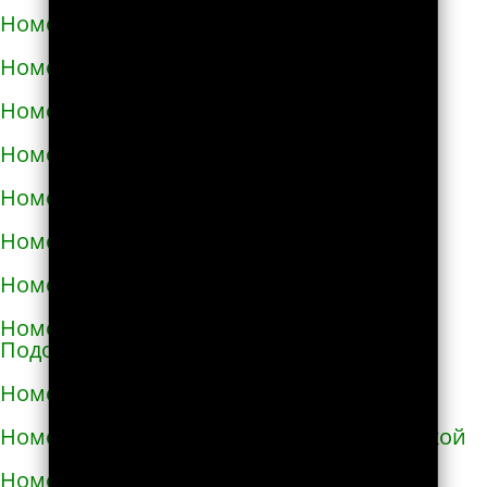
Номера телефонов такси в Изюме
Номера телефонов такси в Изяславе
Номера телефонов такси в Ильинцах
Номера телефонов такси в Ирпене
Номера телефонов такси в Казатине
Номера телефонов такси в Калиновке
Номера телефонов такси в Калуше
Номера телефонов такси в Каменце-
Подольском
Номера телефонов такси в Каменке
Номера телефонов такси в Каменке-Бугской
Номера телефонов такси в Каменке-