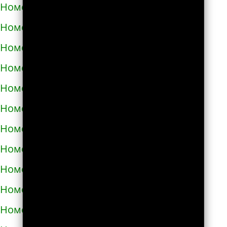
Номера телефонов такси в Тараще
Номера телефонов такси в Татарбунарах
Номера телефонов такси в Теплодаре
Номера телефонов такси в Теребовле
Номера телефонов такси в Терновке
Номера телефонов такси в Тернополе
Номера телефонов такси в Токмаке
Номера телефонов такси в Тростянце
Номера телефонов такси в Трускавце
Номера телефонов такси в Тульчине
Номера телефонов такси в Ужгороде