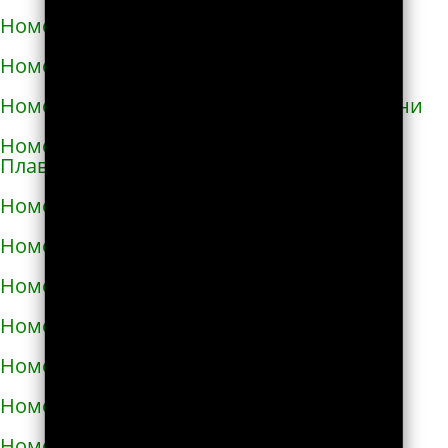
Номера телефонов такси в Глухове
Номера телефонов такси в Гнивани
Номера телефонов такси в Голой Пристани
Номера телефонов такси в Горишних
Плавнях
Номера телефонов такси в Городище
Номера телефонов такси в Городке
Номера телефонов такси в Городке
Номера телефонов такси в Гостомеле
Номера телефонов такси в Гребёнке
Номера телефонов такси в Дергачах
Номера телефонов такси в Днепре