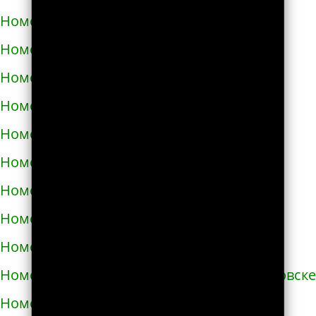
Номера телефонов такси в Запорожье
Номера телефонов такси в Збараже
Номера телефонов такси в Звенигородке
Номера телефонов такси в Здолбунове
Номера телефонов такси в Змиёве
Номера телефонов такси в Знаменке
Номера телефонов такси в Золотоноше
Номера телефонов такси в Золочеве
Номера телефонов такси в Иванкове
Номера телефонов такси в Ивано-Франковске
Номера телефонов такси в Измаиле