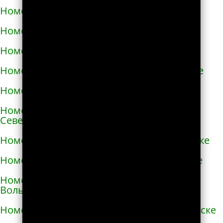
Номера телефонов такси в Немирове
Номера телефонов такси в Нетешине
Номера телефонов такси в Никополе
Номера телефонов такси в Новой Каховке
Номера телефонов такси в Новой Одессе
Номера телефонов такси в Новгороде-
Северском
Номера телефонов такси в Новоалексеевке
Номера телефонов такси в Нововолынске
Номера телефонов такси в Новограде-
Волынском
Номера телефонов такси в Новоднестровске