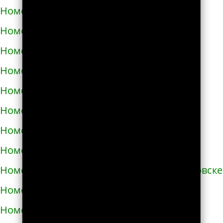
Номера телефонов такси в Бродах
Номера телефонов такси в Бурштыне
Номера телефонов такси в Буче
Номера телефонов такси в Бучаче
Номера телефонов такси в Вараше
Номера телефонов такси в Васильевке
Номера телефонов такси в Василькове
Номера телефонов такси в Ватутино
Номера телефонов такси в Верхнеднепровске
Номера телефонов такси в Винниках
Номера телефонов такси в Виннице