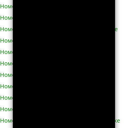
Номера телефонов такси в Азове
Номера телефонов такси в Ак-Довураке
Номера телефонов такси в Академгородке
Номера телефонов такси в Аксае
Номера телефонов такси в Алагире
Номера телефонов такси в Алапаевске
Номера телефонов такси в Алатыре
Номера телефонов такси в Алдане
Номера телефонов такси в Алейске
Номера телефонов такси в Александрове
Номера телефонов такси в Александровске