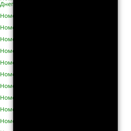
Днепровской
Номера телефонов такси в Каменском
Номера телефонов такси в Каневе
Номера телефонов такси в Карловке
Номера телефонов такси в Каховке
Номера телефонов такси в Киверцах
Номера телефонов такси в Киеве
Номера телефонов такси в Килие
Номера телефонов такси в Ковеле
Номера телефонов такси в Коломые
Номера телефонов такси в Конотопе