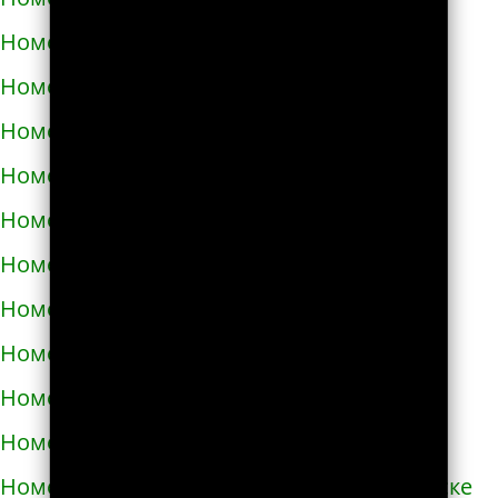
Номера телефонов такси в Черкассах
Номера телефонов такси в Чернигове
Номера телефонов такси в Черновцах
Номера телефонов такси в Черноморске
Номера телефонов такси в Чорткове
Номера телефонов такси в Чугуеве
Номера телефонов такси в Шепетовке
Номера телефонов такси в Шостке
Номера телефонов такси в Шполе
Номера телефонов такси в Энергодаре
Номера телефонов такси в Южноукраинске