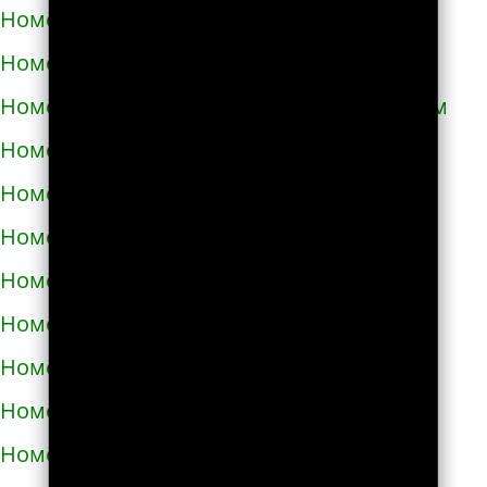
Номера телефонов такси в Кривом Роге
Номера телефонов такси в Кролевце
Номера телефонов такси в Кропивницком
Номера телефонов такси в Купянске
Номера телефонов такси в Ладыжине
Номера телефонов такси в Лозовой
Номера телефонов такси в Лохвице
Номера телефонов такси в Лубнах
Номера телефонов такси в Луцке
Номера телефонов такси во Львове
Номера телефонов такси в Люботине