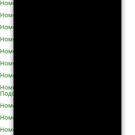
Номера телефонов такси в Малой Виске
Номера телефонов такси в Малине
Номера телефонов такси в Марганце
Номера телефонов такси в Мелитополе
Номера телефонов такси в Мене
Номера телефонов такси в Миргороде
Номера телефонов такси в Мироновке
Номера телефонов такси в Могилёве-
Подольском
Номера телефонов такси в Мукачево
Номера телефонов такси в Надворной
Номера телефонов такси в Нежине