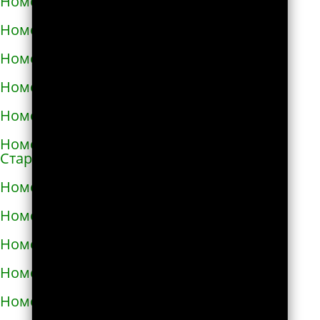
Номера телефонов такси в Снигирёвке
Номера телефонов такси в Снятыне
Номера телефонов такси в Сокале
Номера телефонов такси в Солоницевке
Номера телефонов такси в Сосновке
Номера телефонов такси в
Староконстантинове
Номера телефонов такси в Стебнике
Номера телефонов такси в Стрые
Номера телефонов такси в Сумах
Номера телефонов такси в Таврийске
Номера телефонов такси в Тальном