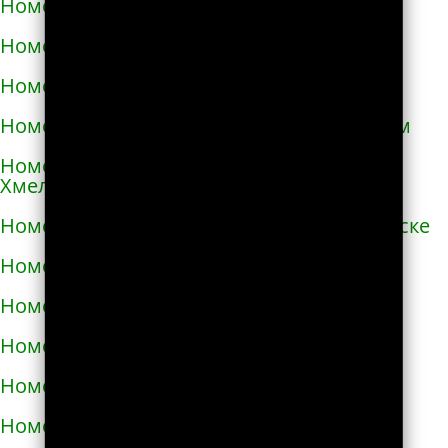
Номера телефонов такси в Очакове
Номера телефонов такси в Павлограде
Номера телефонов такси в Первомайске
Номера телефонов такси в Первомайском
Номера телефонов такси в Переяславе-
Хмельницком
Номера телефонов такси в Першотравенске
Номера телефонов такси в Пирятине
Номера телефонов такси в Подгородном
Номера телефонов такси в Подольске
Номера телефонов такси в Покрове
Номера телефонов такси в Пологах