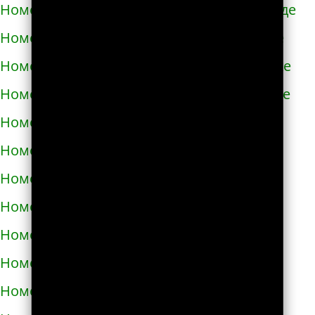
Номера телефонов такси в Новомиргороде
Номера телефонов такси в Новоукраинке
Номера телефонов такси в Новояворовске
Номера телефонов такси в Новом Роздоле
Номера телефонов такси в Носовке
Номера телефонов такси в Обухове
Номера телефонов такси в Овидиополе
Номера телефонов такси в Овруче
Номера телефонов такси в Одессе
Номера телефонов такси в Олевске
Номера телефонов такси в Орехове