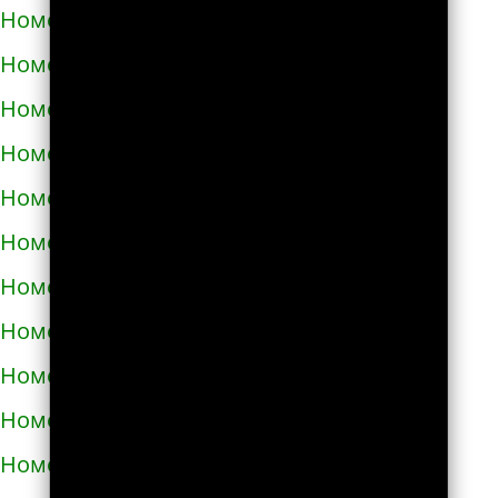
Номера телефонов такси в Полонном
Номера телефонов такси в Полтаве
Номера телефонов такси в Прилуках
Номера телефонов такси в Путивле
Номера телефонов такси в Пятихатках
Номера телефонов такси в Раздельной
Номера телефонов такси в Ракитном
Номера телефонов такси в Рахове
Номера телефонов такси в Рени
Номера телефонов такси в Ровно
Номера телефонов такси в Ромнах