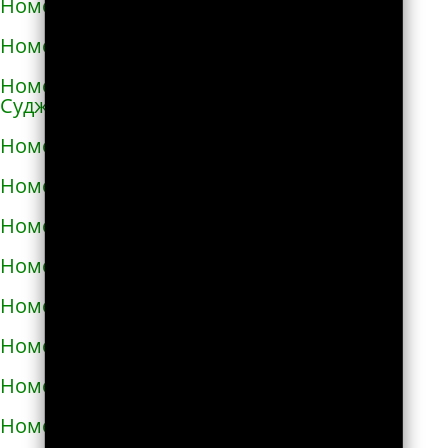
Номера телефонов такси в Ангарске
Номера телефонов такси в Андреаполе
Номера телефонов такси в Анжеро-
Судженске
Номера телефонов такси в Аниве
Номера телефонов такси в Анне
Номера телефонов такси в Апатитах
Номера телефонов такси в Апрелевке
Номера телефонов такси в Апшеронске
Номера телефонов такси в Арамиле
Номера телефонов такси в Аргуне
Номера телефонов такси в Ардатове