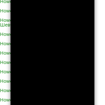
Номера телефонов такси в Коростене
Номера телефонов такси в Коростышеве
Номера телефонов такси в Корсунь-
Шевченковском
Номера телефонов такси в Корюковке
Номера телефонов такси в Костополе
Номера телефонов такси в Котельве
Номера телефонов такси в Коцюбинском
Номера телефонов такси в Красилове
Номера телефонов такси в Краснограде
Номера телефонов такси в Кременце
Номера телефонов такси в Кременчуге