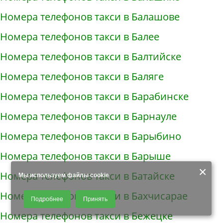
Номера телефонов такси в Балашове
Номера телефонов такси в Балее
Номера телефонов такси в Балтийске
Номера телефонов такси в Баляге
Номера телефонов такси в Барабинске
Номера телефонов такси в Барнауле
Номера телефонов такси в Барыбино
Номера телефонов такси в Барыше
×
Номера телефонов такси в Батайске
Мы используем файлы cookie
Продолжая использовать наш сайт, Вы даете согласие на обработку
Номера телефонов такси в Бахчисарае
Подробнее
Принять
файлов - COOKIES, пользовательских данных (файлы-cookies, IP-адрес,
данные об идентификаторе браузера, дата и время осуществления
Номера телефонов такси в Бежецке
доступа к сайту, история поисковых запросов) для сбора аналитической и