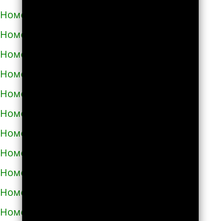
Номера телефонов такси в Яворове
Номера телефонов такси в Яготине
Номера телефонов такси в Абазе
Номера телефонов такси в Абакане
Номера телефонов такси в Абдулино
Номера телефонов такси в Абинске
Номера телефонов такси в Агидели
Номера телефонов такси в Агинском
Номера телефонов такси в Агрызе
Номера телефонов такси в Адыгейске
Номера телефонов такси в Азнакаево