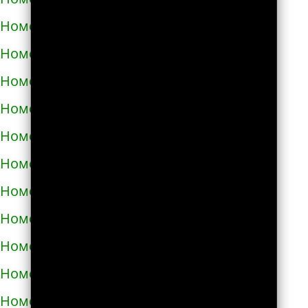
Номера телефонов такси в Долине
Номера телефонов такси в Дрогобыче
Номера телефонов такси в Дублянах
Номера телефонов такси в Дубно
Номера телефонов такси в Дунаевцах
Номера телефонов такси в Жашкове
Номера телефонов такси в Жёлтых водах
Номера телефонов такси в Жидачове
Номера телефонов такси в Житомире
Номера телефонов такси в Жмеринке
Номера телефонов такси в Жолкве