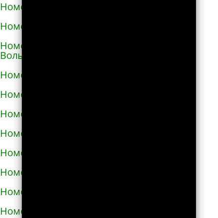
Номера телефонов такси в Виноградове
Номера телефонов такси в Вишнёвом
Номера телефонов такси во Владимире-
Волынском
Номера телефонов такси в Вознесенске
Номера телефонов такси в Волочиске
Номера телефонов такси в Вольногорске
Номера телефонов такси в Вольнянске
Номера телефонов такси в Вышгороде
Номера телефонов такси в Гайвороне
Номера телефонов такси в Гайсине
Номера телефонов такси в Геническе