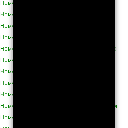
Номера телефонов такси в Самборе
Номера телефонов такси в Сарнах
Номера телефонов такси в Сваляве
Номера телефонов такси в Светловодске
Номера телефонов такси в Синельниково
Номера телефонов такси в Скадовске
Номера телефонов такси в Сквире
Номера телефонов такси в Славуте
Номера телефонов такси в Славутиче
Номера телефонов такси в Слобожанском
Номера телефонов такси в Смеле