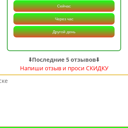
Сейчас
Через час
Другой день
⬇️Последние 5 отзывов⬇️
Напиши отзыв и проси СКИДКУ
ске