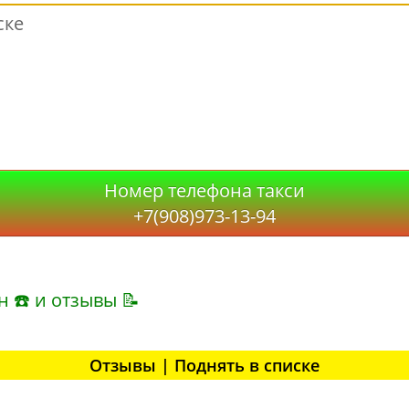
ске
Номер телефона такси
+7(908)973-13-94
н ☎ и отзывы 📝
Отзывы | Поднять в списке