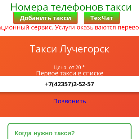
Номера телефонов такси
Добавить такси
ТехЧат
ционный сервис. Услуги оказываются перево
Такси Лучегорск
Цена: от 20 *
Первое такси в списке
+7(42357)2-52-57
Позвонить
Когда нужно такси?