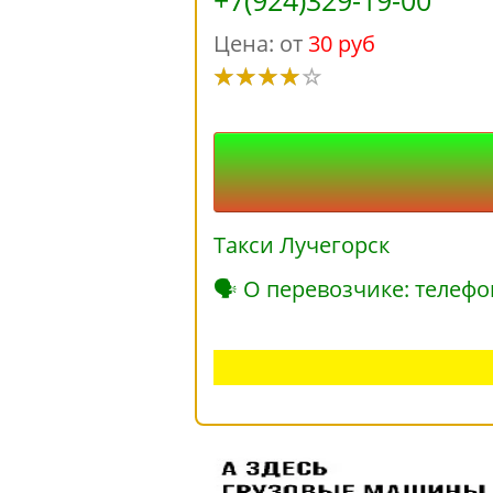
+7(924)329-19-00
Цена: от
30 руб
Такси Лучегорск
🗣 О перевозчике: телефо