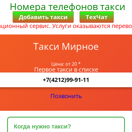
Номера телефонов такси
Добавить такси
ТехЧат
ционный сервис. Услуги оказываются перево
Такси Мирное
Цена: от 20 *
Первое такси в списке
+7(4212)99-91-11
Позвонить
Когда нужно такси?