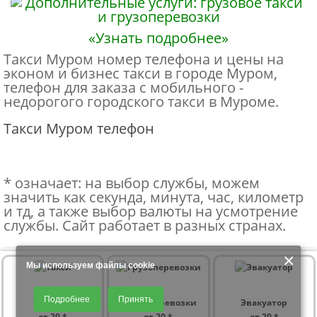
«Узнать подробнее»
Такси Муром номер телефона и цены на
эконом и бизнес такси в городе Муром,
телефон для заказа с мобильного -
недорогого городского такси в Муроме.
Такси Муром телефон
* означает: на выбор службы, можем
значить как секунда, минута, час, километр
и тд, а также выбор валюты на усмотрение
службы. Сайт работает в разных странах.
×
Мы используем файлы cookie
Продолжая использовать наш сайт, Вы даете согласие на обработку
Подробнее
Принять
файлов - COOKIES, пользовательских данных (файлы-cookies, IP-адрес,
ТАКСИ
ГРУЗОперевозки
Эвакуатор
данные об идентификаторе браузера, дата и время осуществления
от 20 *
от 20 *
от 20 *