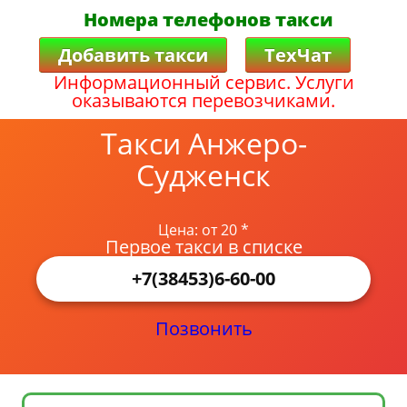
Номера телефонов такси
Добавить такси
ТехЧат
Информационный сервис. Услуги
оказываются перевозчиками.
Такси Анжеро-
Судженск
Цена: от 20 *
Первое такси в списке
+7(38453)6-60-00
Позвонить