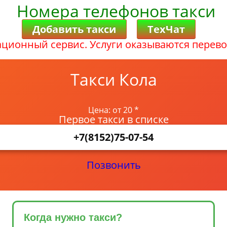
Номера телефонов такси
Добавить такси
ТехЧат
ционный сервис. Услуги оказываются перево
Такси Кола
Цена: от 20 *
Первое такси в списке
+7(8152)75-07-54
Позвонить
Когда нужно такси?