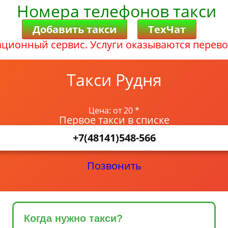
Номера телефонов такси
Добавить такси
ТехЧат
ционный сервис. Услуги оказываются перево
Такси Рудня
Цена: от 20 *
Первое такси в списке
+7(48141)548-566
Позвонить
Когда нужно такси?