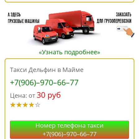
«Узнать подробнее»
Такси Дельфин в Майме
+7(906)–970–66–77
30 руб
Цена: от
Номер телефона такси
+7(906)–970–66–77