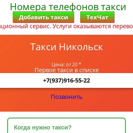
Номера телефонов такси
Добавить такси
ТехЧат
ционный сервис. Услуги оказываются перево
Такси Никольск
Цена: от 20 *
Первое такси в списке
+7(937)916-55-22
Позвонить
Когда нужно такси?