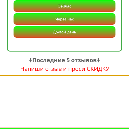
Сейчас
Через час
Другой день
⬇️Последние 5 отзывов⬇️
Напиши отзыв и проси СКИДКУ
е