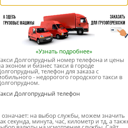
«Узнать подробнее»
Такси Долгопрудный номер телефона и цены
на эконом и бизнес такси в городе
Долгопрудный, телефон для заказа с
мобильного - недорогого городского такси в
Долгопрудном.
Такси Долгопрудный телефон
* означает: на выбор службы, можем значить
ак секунда, минута, час, километр и тд, а такж
выбор валюты на усмотрение службы. Сайт