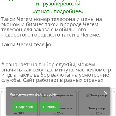
«Узнать подробнее»
Такси Чегем номер телефона и цены на
эконом и бизнес такси в городе Чегем,
телефон для заказа с мобильного -
недорогого городского такси в Чегеме.
Такси Чегем телефон
* означает: на выбор службы, можем
значить как секунда, минута, час, километр
и тд, а также выбор валюты на усмотрение
службы. Сайт работает в разных странах.
×
Мы используем файлы cookie
Продолжая использовать наш сайт, Вы даете согласие на обработку
Подробнее
Принять
файлов - COOKIES, пользовательских данных (файлы-cookies, IP-адрес,
ТАКСИ
ГРУЗОперевозки
Эвакуатор
данные об идентификаторе браузера, дата и время осуществления
от 20 *
от 20 *
от 20 *