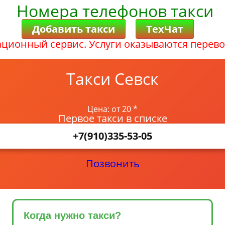
Номера телефонов такси
Добавить такси
ТехЧат
ционный сервис. Услуги оказываются перево
Такси Севск
Цена: от 20 *
Первое такси в списке
+7(910)335-53-05
Позвонить
Когда нужно такси?