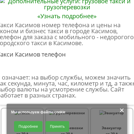
«Узнать подробнее»
Такси Касимов номер телефона и цены на
эконом и бизнес такси в городе Касимов,
телефон для заказа с мобильного - недорогого
городского такси в Касимове.
Такси Касимов телефон
* означает: на выбор службы, можем значить
ак секунда, минута, час, километр и тд, а такж
выбор валюты на усмотрение службы. Сайт
работает в разных странах.
×
Мы используем файлы cookie
Продолжая использовать наш сайт, Вы даете согласие на обработку
Подробнее
Принять
файлов - COOKIES, пользовательских данных (файлы-cookies, IP-адрес,
ТАКСИ
ГРУЗОперевозки
Эвакуатор
данные об идентификаторе браузера, дата и время осуществления
от 20 *
от 20 *
от 20 *