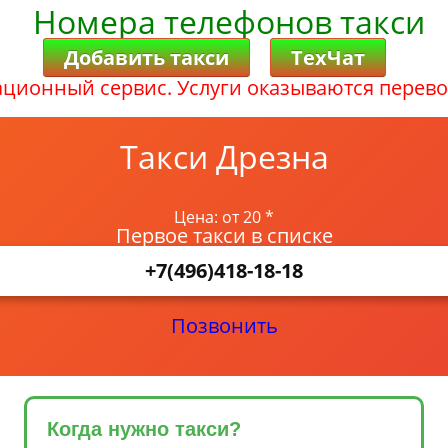
Номера телефонов такси
Добавить такси
ТехЧат
ционный сервис. Услуги оказываются перево
Такси Дрезна
Цена: от 20 *
Первое такси в списке
+7(496)418-18-18
Позвонить
Когда нужно такси?