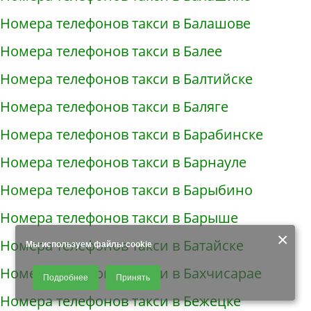
Номера телефонов такси в Балашове
Номера телефонов такси в Балее
Номера телефонов такси в Балтийске
Номера телефонов такси в Баляге
Номера телефонов такси в Барабинске
Номера телефонов такси в Барнауле
Номера телефонов такси в Барыбино
Номера телефонов такси в Барыше
×
Номера телефонов такси в Батайске
Мы используем файлы cookie
Продолжая использовать наш сайт, Вы даете согласие на обработку
Номера телефонов такси в Бахчисарае
Подробнее
Принять
файлов - COOKIES, пользовательских данных (файлы-cookies, IP-адрес,
данные об идентификаторе браузера, дата и время осуществления
Номера телефонов такси в Бежецке
доступа к сайту, история поисковых запросов) для сбора аналитической и