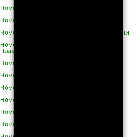
Номера телефонов такси в Глухове
Номера телефонов такси в Гнивани
Номера телефонов такси в Голой Пристани
Номера телефонов такси в Горишних
Плавнях
Номера телефонов такси в Городище
Номера телефонов такси в Городке
Номера телефонов такси в Городке
Номера телефонов такси в Гостомеле
Номера телефонов такси в Гребёнке
Номера телефонов такси в Дергачах
Номера телефонов такси в Днепре