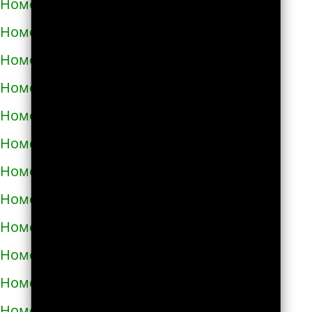
Номера телефонов такси в Узине
Номера телефонов такси в Украинке
Номера телефонов такси в Умани
Номера телефонов такси в Фастове
Номера телефонов такси в Харькове
Номера телефонов такси в Херсоне
Номера телефонов такси в Хмельнике
Номера телефонов такси в Хмельницком
Номера телефонов такси в Хороле
Номера телефонов такси в Христиновке
Номера телефонов такси в Хусте
Номера телефонов такси в Червонограде