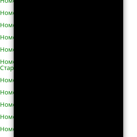
Номера телефонов такси в Снигирёвке
Номера телефонов такси в Снятыне
Номера телефонов такси в Сокале
Номера телефонов такси в Солоницевке
Номера телефонов такси в Сосновке
Номера телефонов такси в
Староконстантинове
Номера телефонов такси в Стебнике
Номера телефонов такси в Стрые
Номера телефонов такси в Сумах
Номера телефонов такси в Таврийске
Номера телефонов такси в Тальном