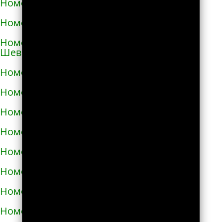
Номера телефонов такси в Коростене
Номера телефонов такси в Коростышеве
Номера телефонов такси в Корсунь-
Шевченковском
Номера телефонов такси в Корюковке
Номера телефонов такси в Костополе
Номера телефонов такси в Котельве
Номера телефонов такси в Коцюбинском
Номера телефонов такси в Красилове
Номера телефонов такси в Краснограде
Номера телефонов такси в Кременце
Номера телефонов такси в Кременчуге