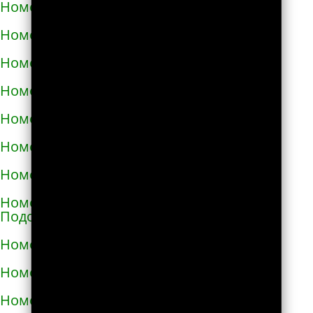
Номера телефонов такси в Малой Виске
Номера телефонов такси в Малине
Номера телефонов такси в Марганце
Номера телефонов такси в Мелитополе
Номера телефонов такси в Мене
Номера телефонов такси в Миргороде
Номера телефонов такси в Мироновке
Номера телефонов такси в Могилёве-
Подольском
Номера телефонов такси в Мукачево
Номера телефонов такси в Надворной
Номера телефонов такси в Нежине