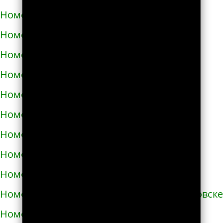
Номера телефонов такси в Запорожье
Номера телефонов такси в Збараже
Номера телефонов такси в Звенигородке
Номера телефонов такси в Здолбунове
Номера телефонов такси в Змиёве
Номера телефонов такси в Знаменке
Номера телефонов такси в Золотоноше
Номера телефонов такси в Золочеве
Номера телефонов такси в Иванкове
Номера телефонов такси в Ивано-Франковске
Номера телефонов такси в Измаиле