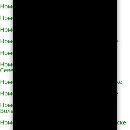
Номера телефонов такси в Немирове
Номера телефонов такси в Нетешине
Номера телефонов такси в Никополе
Номера телефонов такси в Новой Каховке
Номера телефонов такси в Новой Одессе
Номера телефонов такси в Новгороде-
Северском
Номера телефонов такси в Новоалексеевке
Номера телефонов такси в Нововолынске
Номера телефонов такси в Новограде-
Волынском
Номера телефонов такси в Новоднестровске