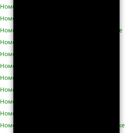
Номера телефонов такси в Азове
Номера телефонов такси в Ак-Довураке
Номера телефонов такси в Академгородке
Номера телефонов такси в Аксае
Номера телефонов такси в Алагире
Номера телефонов такси в Алапаевске
Номера телефонов такси в Алатыре
Номера телефонов такси в Алдане
Номера телефонов такси в Алейске
Номера телефонов такси в Александрове
Номера телефонов такси в Александровске