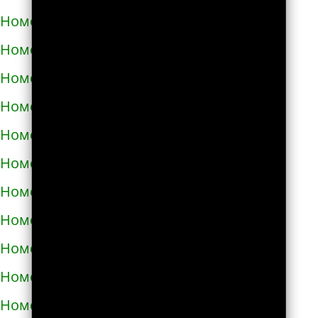
Номера телефонов такси в Яворове
Номера телефонов такси в Яготине
Номера телефонов такси в Абазе
Номера телефонов такси в Абакане
Номера телефонов такси в Абдулино
Номера телефонов такси в Абинске
Номера телефонов такси в Агидели
Номера телефонов такси в Агинском
Номера телефонов такси в Агрызе
Номера телефонов такси в Адыгейске
Номера телефонов такси в Азнакаево