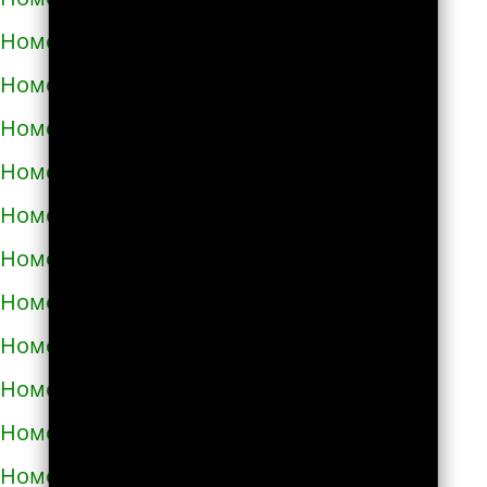
Номера телефонов такси в Долине
Номера телефонов такси в Дрогобыче
Номера телефонов такси в Дублянах
Номера телефонов такси в Дубно
Номера телефонов такси в Дунаевцах
Номера телефонов такси в Жашкове
Номера телефонов такси в Жёлтых водах
Номера телефонов такси в Жидачове
Номера телефонов такси в Житомире
Номера телефонов такси в Жмеринке
Номера телефонов такси в Жолкве