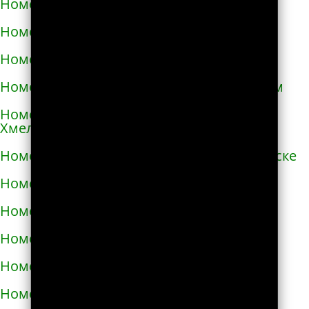
Номера телефонов такси в Очакове
Номера телефонов такси в Павлограде
Номера телефонов такси в Первомайске
Номера телефонов такси в Первомайском
Номера телефонов такси в Переяславе-
Хмельницком
Номера телефонов такси в Першотравенске
Номера телефонов такси в Пирятине
Номера телефонов такси в Подгородном
Номера телефонов такси в Подольске
Номера телефонов такси в Покрове
Номера телефонов такси в Пологах