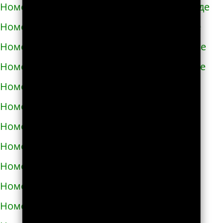
Номера телефонов такси в Новомиргороде
Номера телефонов такси в Новоукраинке
Номера телефонов такси в Новояворовске
Номера телефонов такси в Новом Роздоле
Номера телефонов такси в Носовке
Номера телефонов такси в Обухове
Номера телефонов такси в Овидиополе
Номера телефонов такси в Овруче
Номера телефонов такси в Одессе
Номера телефонов такси в Олевске
Номера телефонов такси в Орехове