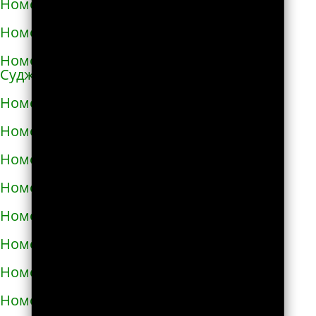
Номера телефонов такси в Ангарске
Номера телефонов такси в Андреаполе
Номера телефонов такси в Анжеро-
Судженске
Номера телефонов такси в Аниве
Номера телефонов такси в Анне
Номера телефонов такси в Апатитах
Номера телефонов такси в Апрелевке
Номера телефонов такси в Апшеронске
Номера телефонов такси в Арамиле
Номера телефонов такси в Аргуне
Номера телефонов такси в Ардатове