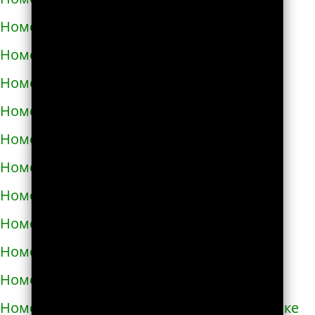
Номера телефонов такси в Черкассах
Номера телефонов такси в Чернигове
Номера телефонов такси в Черновцах
Номера телефонов такси в Черноморске
Номера телефонов такси в Чорткове
Номера телефонов такси в Чугуеве
Номера телефонов такси в Шепетовке
Номера телефонов такси в Шостке
Номера телефонов такси в Шполе
Номера телефонов такси в Энергодаре
Номера телефонов такси в Южноукраинске