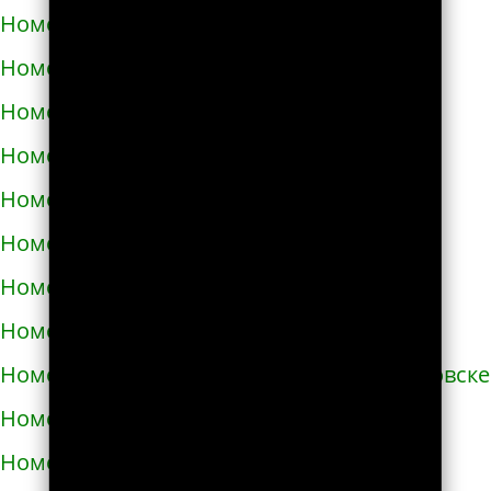
Номера телефонов такси в Бродах
Номера телефонов такси в Бурштыне
Номера телефонов такси в Буче
Номера телефонов такси в Бучаче
Номера телефонов такси в Вараше
Номера телефонов такси в Васильевке
Номера телефонов такси в Василькове
Номера телефонов такси в Ватутино
Номера телефонов такси в Верхнеднепровске
Номера телефонов такси в Винниках
Номера телефонов такси в Виннице