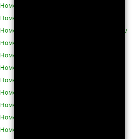
Номера телефонов такси в Кривом Роге
Номера телефонов такси в Кролевце
Номера телефонов такси в Кропивницком
Номера телефонов такси в Купянске
Номера телефонов такси в Ладыжине
Номера телефонов такси в Лозовой
Номера телефонов такси в Лохвице
Номера телефонов такси в Лубнах
Номера телефонов такси в Луцке
Номера телефонов такси во Львове
Номера телефонов такси в Люботине