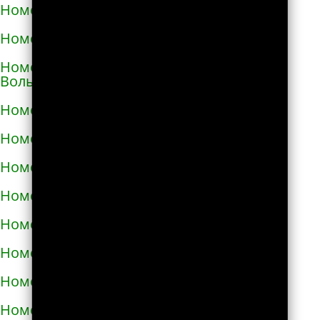
Номера телефонов такси в Виноградове
Номера телефонов такси в Вишнёвом
Номера телефонов такси во Владимире-
Волынском
Номера телефонов такси в Вознесенске
Номера телефонов такси в Волочиске
Номера телефонов такси в Вольногорске
Номера телефонов такси в Вольнянске
Номера телефонов такси в Вышгороде
Номера телефонов такси в Гайвороне
Номера телефонов такси в Гайсине
Номера телефонов такси в Геническе