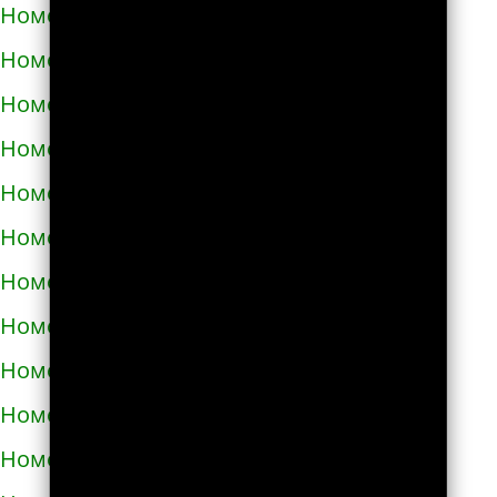
Номера телефонов такси в Тараще
Номера телефонов такси в Татарбунарах
Номера телефонов такси в Теплодаре
Номера телефонов такси в Теребовле
Номера телефонов такси в Терновке
Номера телефонов такси в Тернополе
Номера телефонов такси в Токмаке
Номера телефонов такси в Тростянце
Номера телефонов такси в Трускавце
Номера телефонов такси в Тульчине
Номера телефонов такси в Ужгороде