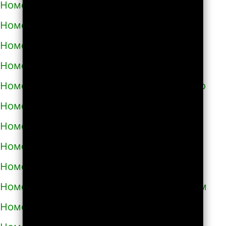
Номера телефонов такси в Самборе
Номера телефонов такси в Сарнах
Номера телефонов такси в Сваляве
Номера телефонов такси в Светловодске
Номера телефонов такси в Синельниково
Номера телефонов такси в Скадовске
Номера телефонов такси в Сквире
Номера телефонов такси в Славуте
Номера телефонов такси в Славутиче
Номера телефонов такси в Слобожанском
Номера телефонов такси в Смеле