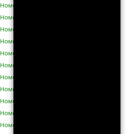
Номера телефонов такси в Полонном
Номера телефонов такси в Полтаве
Номера телефонов такси в Прилуках
Номера телефонов такси в Путивле
Номера телефонов такси в Пятихатках
Номера телефонов такси в Раздельной
Номера телефонов такси в Ракитном
Номера телефонов такси в Рахове
Номера телефонов такси в Рени
Номера телефонов такси в Ровно
Номера телефонов такси в Ромнах