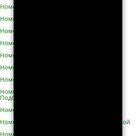
Номера телефонов такси в Изюме
Номера телефонов такси в Изяславе
Номера телефонов такси в Ильинцах
Номера телефонов такси в Ирпене
Номера телефонов такси в Казатине
Номера телефонов такси в Калиновке
Номера телефонов такси в Калуше
Номера телефонов такси в Каменце-
Подольском
Номера телефонов такси в Каменке
Номера телефонов такси в Каменке-Бугской
Номера телефонов такси в Каменке-