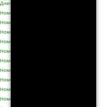
Днепровской
Номера телефонов такси в Каменском
Номера телефонов такси в Каневе
Номера телефонов такси в Карловке
Номера телефонов такси в Каховке
Номера телефонов такси в Киверцах
Номера телефонов такси в Киеве
Номера телефонов такси в Килие
Номера телефонов такси в Ковеле
Номера телефонов такси в Коломые
Номера телефонов такси в Конотопе