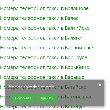
Номера телефонов такси в Балашове
Номера телефонов такси в Балее
Номера телефонов такси в Балтийске
Номера телефонов такси в Баляге
Номера телефонов такси в Барабинске
Номера телефонов такси в Барнауле
Номера телефонов такси в Барыбино
Номера телефонов такси в Барыше
×
Номера телефонов такси в Батайске
Мы используем файлы cookie
Продолжая использовать наш сайт, Вы даете согласие на обработку
Номера телефонов такси в Бахчисарае
Подробнее
Принять
файлов - COOKIES, пользовательских данных (файлы-cookies, IP-адрес,
данные об идентификаторе браузера, дата и время осуществления
Номера телефонов такси в Бежецке
доступа к сайту, история поисковых запросов) для сбора аналитической и