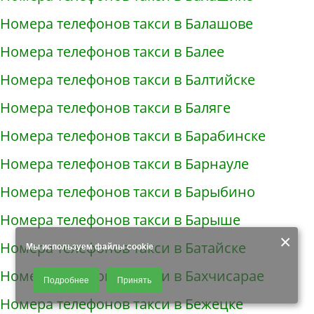
Номера телефонов такси в Балашове
Номера телефонов такси в Балее
Номера телефонов такси в Балтийске
Номера телефонов такси в Баляге
Номера телефонов такси в Барабинске
Номера телефонов такси в Барнауле
Номера телефонов такси в Барыбино
Номера телефонов такси в Барыше
×
Номера телефонов такси в Батайске
Мы используем файлы cookie
Продолжая использовать наш сайт, Вы даете согласие на обработку
Номера телефонов такси в Бахчисарае
Подробнее
Принять
файлов - COOKIES, пользовательских данных (файлы-cookies, IP-адрес,
данные об идентификаторе браузера, дата и время осуществления
Номера телефонов такси в Бежецке
доступа к сайту, история поисковых запросов) для сбора аналитической и