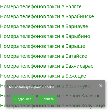
Номера телефонов такси в Баляге
Номера телефонов такси в Барабинске
Номера телефонов такси в Барнауле
Номера телефонов такси в Барыбино
Номера телефонов такси в Барыше
Номера телефонов такси в Батайске
Номера телефонов такси в Бахчисарае
Номера телефонов такси в Бежецке
×
Номера телефонов такси в Безенчуке
Мы используем файлы cookie
Номера телефонов такси в Белой Калитве
Продолжая использовать наш сайт, Вы даете согласие на обработку
Подробнее
Принять
файлов - COOKIES, пользовательских данных (файлы-cookies, IP-адрес,
Номера телефонов такси в Белой Холунице
данные об идентификаторе браузера, дата и время осуществления
доступа к сайту, история поисковых запросов) для сбора аналитической и