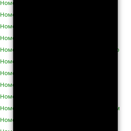
Номера телефонов такси в Самборе
Номера телефонов такси в Сарнах
Номера телефонов такси в Сваляве
Номера телефонов такси в Светловодске
Номера телефонов такси в Синельниково
Номера телефонов такси в Скадовске
Номера телефонов такси в Сквире
Номера телефонов такси в Славуте
Номера телефонов такси в Славутиче
Номера телефонов такси в Слобожанском
Номера телефонов такси в Смеле