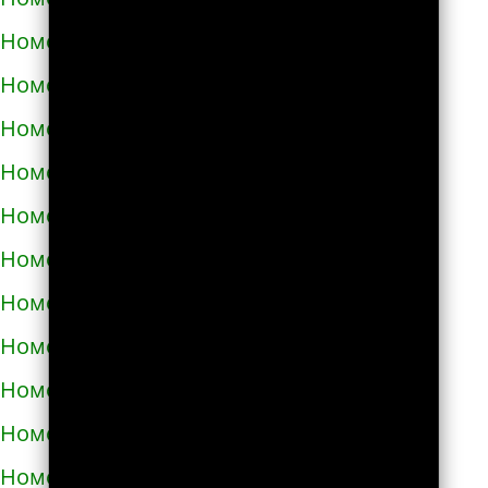
Номера телефонов такси в Долине
Номера телефонов такси в Дрогобыче
Номера телефонов такси в Дублянах
Номера телефонов такси в Дубно
Номера телефонов такси в Дунаевцах
Номера телефонов такси в Жашкове
Номера телефонов такси в Жёлтых водах
Номера телефонов такси в Жидачове
Номера телефонов такси в Житомире
Номера телефонов такси в Жмеринке
Номера телефонов такси в Жолкве