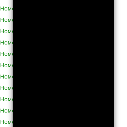
Номера телефонов такси в Яворове
Номера телефонов такси в Яготине
Номера телефонов такси в Абазе
Номера телефонов такси в Абакане
Номера телефонов такси в Абдулино
Номера телефонов такси в Абинске
Номера телефонов такси в Агидели
Номера телефонов такси в Агинском
Номера телефонов такси в Агрызе
Номера телефонов такси в Адыгейске
Номера телефонов такси в Азнакаево