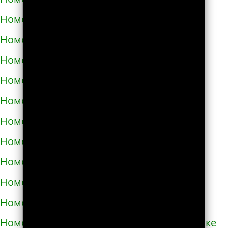
Номера телефонов такси в Черкассах
Номера телефонов такси в Чернигове
Номера телефонов такси в Черновцах
Номера телефонов такси в Черноморске
Номера телефонов такси в Чорткове
Номера телефонов такси в Чугуеве
Номера телефонов такси в Шепетовке
Номера телефонов такси в Шостке
Номера телефонов такси в Шполе
Номера телефонов такси в Энергодаре
Номера телефонов такси в Южноукраинске