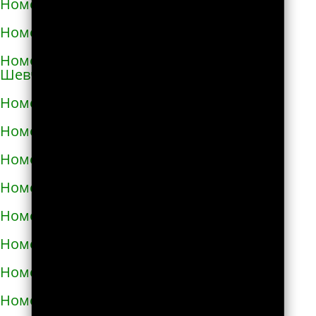
Номера телефонов такси в Коростене
Номера телефонов такси в Коростышеве
Номера телефонов такси в Корсунь-
Шевченковском
Номера телефонов такси в Корюковке
Номера телефонов такси в Костополе
Номера телефонов такси в Котельве
Номера телефонов такси в Коцюбинском
Номера телефонов такси в Красилове
Номера телефонов такси в Краснограде
Номера телефонов такси в Кременце
Номера телефонов такси в Кременчуге