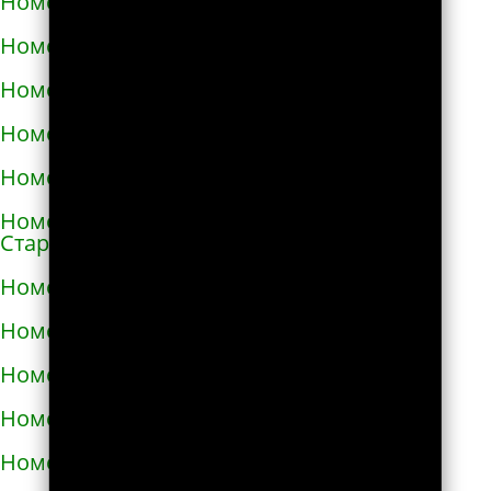
Номера телефонов такси в Снигирёвке
Номера телефонов такси в Снятыне
Номера телефонов такси в Сокале
Номера телефонов такси в Солоницевке
Номера телефонов такси в Сосновке
Номера телефонов такси в
Староконстантинове
Номера телефонов такси в Стебнике
Номера телефонов такси в Стрые
Номера телефонов такси в Сумах
Номера телефонов такси в Таврийске
Номера телефонов такси в Тальном