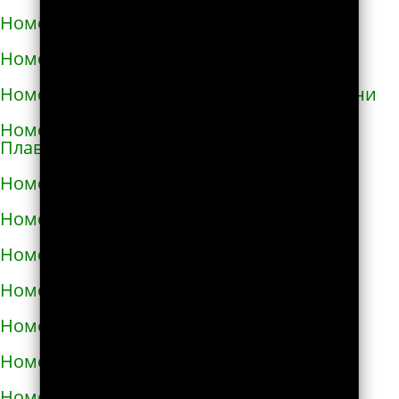
Номера телефонов такси в Глухове
Номера телефонов такси в Гнивани
Номера телефонов такси в Голой Пристани
Номера телефонов такси в Горишних
Плавнях
Номера телефонов такси в Городище
Номера телефонов такси в Городке
Номера телефонов такси в Городке
Номера телефонов такси в Гостомеле
Номера телефонов такси в Гребёнке
Номера телефонов такси в Дергачах
Номера телефонов такси в Днепре