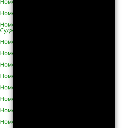
Номера телефонов такси в Ангарске
Номера телефонов такси в Андреаполе
Номера телефонов такси в Анжеро-
Судженске
Номера телефонов такси в Аниве
Номера телефонов такси в Анне
Номера телефонов такси в Апатитах
Номера телефонов такси в Апрелевке
Номера телефонов такси в Апшеронске
Номера телефонов такси в Арамиле
Номера телефонов такси в Аргуне
Номера телефонов такси в Ардатове