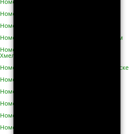
Номера телефонов такси в Очакове
Номера телефонов такси в Павлограде
Номера телефонов такси в Первомайске
Номера телефонов такси в Первомайском
Номера телефонов такси в Переяславе-
Хмельницком
Номера телефонов такси в Першотравенске
Номера телефонов такси в Пирятине
Номера телефонов такси в Подгородном
Номера телефонов такси в Подольске
Номера телефонов такси в Покрове
Номера телефонов такси в Пологах