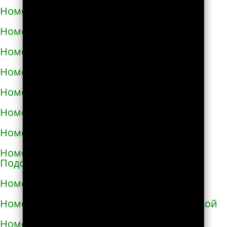
Номера телефонов такси в Изюме
Номера телефонов такси в Изяславе
Номера телефонов такси в Ильинцах
Номера телефонов такси в Ирпене
Номера телефонов такси в Казатине
Номера телефонов такси в Калиновке
Номера телефонов такси в Калуше
Номера телефонов такси в Каменце-
Подольском
Номера телефонов такси в Каменке
Номера телефонов такси в Каменке-Бугской
Номера телефонов такси в Каменке-