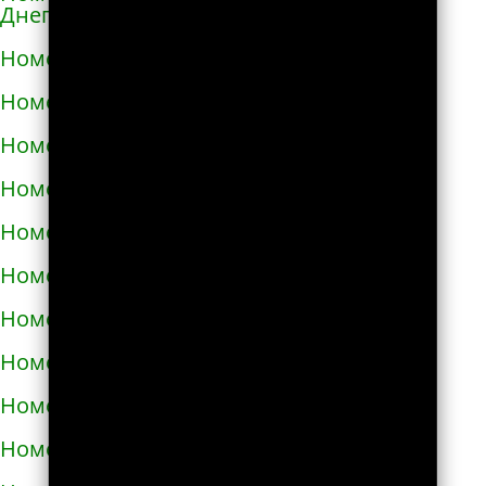
Днепровской
Номера телефонов такси в Каменском
Номера телефонов такси в Каневе
Номера телефонов такси в Карловке
Номера телефонов такси в Каховке
Номера телефонов такси в Киверцах
Номера телефонов такси в Киеве
Номера телефонов такси в Килие
Номера телефонов такси в Ковеле
Номера телефонов такси в Коломые
Номера телефонов такси в Конотопе