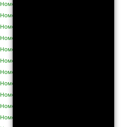
Номера телефонов такси в Тараще
Номера телефонов такси в Татарбунарах
Номера телефонов такси в Теплодаре
Номера телефонов такси в Теребовле
Номера телефонов такси в Терновке
Номера телефонов такси в Тернополе
Номера телефонов такси в Токмаке
Номера телефонов такси в Тростянце
Номера телефонов такси в Трускавце
Номера телефонов такси в Тульчине
Номера телефонов такси в Ужгороде