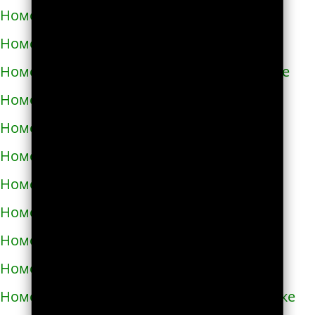
Номера телефонов такси в Азове
Номера телефонов такси в Ак-Довураке
Номера телефонов такси в Академгородке
Номера телефонов такси в Аксае
Номера телефонов такси в Алагире
Номера телефонов такси в Алапаевске
Номера телефонов такси в Алатыре
Номера телефонов такси в Алдане
Номера телефонов такси в Алейске
Номера телефонов такси в Александрове
Номера телефонов такси в Александровске