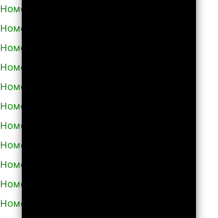
Номера телефонов такси в Полонном
Номера телефонов такси в Полтаве
Номера телефонов такси в Прилуках
Номера телефонов такси в Путивле
Номера телефонов такси в Пятихатках
Номера телефонов такси в Раздельной
Номера телефонов такси в Ракитном
Номера телефонов такси в Рахове
Номера телефонов такси в Рени
Номера телефонов такси в Ровно
Номера телефонов такси в Ромнах