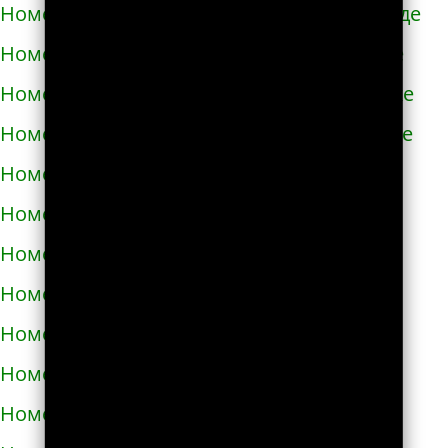
Номера телефонов такси в Новомиргороде
Номера телефонов такси в Новоукраинке
Номера телефонов такси в Новояворовске
Номера телефонов такси в Новом Роздоле
Номера телефонов такси в Носовке
Номера телефонов такси в Обухове
Номера телефонов такси в Овидиополе
Номера телефонов такси в Овруче
Номера телефонов такси в Одессе
Номера телефонов такси в Олевске
Номера телефонов такси в Орехове