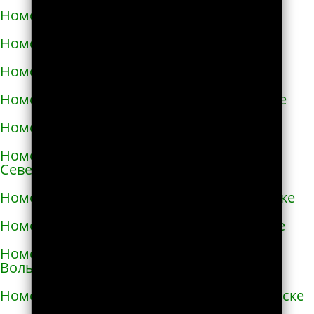
Номера телефонов такси в Немирове
Номера телефонов такси в Нетешине
Номера телефонов такси в Никополе
Номера телефонов такси в Новой Каховке
Номера телефонов такси в Новой Одессе
Номера телефонов такси в Новгороде-
Северском
Номера телефонов такси в Новоалексеевке
Номера телефонов такси в Нововолынске
Номера телефонов такси в Новограде-
Волынском
Номера телефонов такси в Новоднестровске