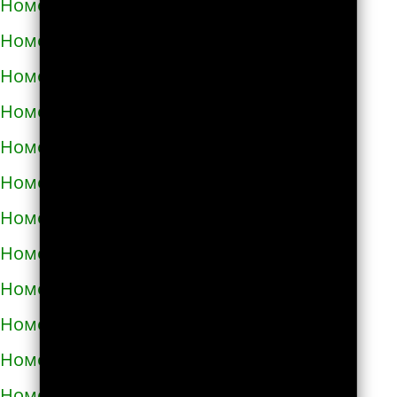
Номера телефонов такси в Узине
Номера телефонов такси в Украинке
Номера телефонов такси в Умани
Номера телефонов такси в Фастове
Номера телефонов такси в Харькове
Номера телефонов такси в Херсоне
Номера телефонов такси в Хмельнике
Номера телефонов такси в Хмельницком
Номера телефонов такси в Хороле
Номера телефонов такси в Христиновке
Номера телефонов такси в Хусте
Номера телефонов такси в Червонограде