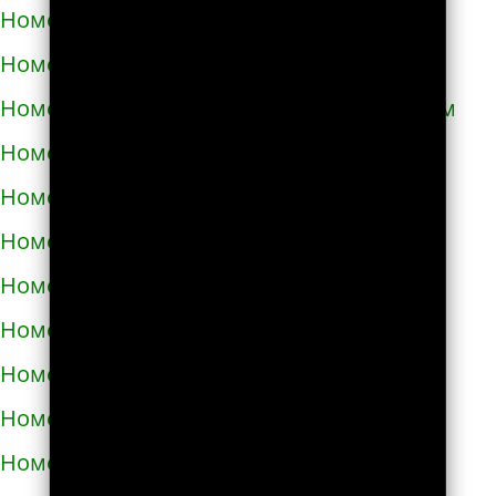
Номера телефонов такси в Кривом Роге
Номера телефонов такси в Кролевце
Номера телефонов такси в Кропивницком
Номера телефонов такси в Купянске
Номера телефонов такси в Ладыжине
Номера телефонов такси в Лозовой
Номера телефонов такси в Лохвице
Номера телефонов такси в Лубнах
Номера телефонов такси в Луцке
Номера телефонов такси во Львове
Номера телефонов такси в Люботине