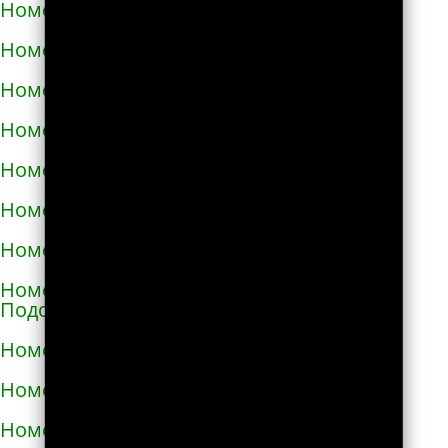
Номера телефонов такси в Малой Виске
Номера телефонов такси в Малине
Номера телефонов такси в Марганце
Номера телефонов такси в Мелитополе
Номера телефонов такси в Мене
Номера телефонов такси в Миргороде
Номера телефонов такси в Мироновке
Номера телефонов такси в Могилёве-
Подольском
Номера телефонов такси в Мукачево
Номера телефонов такси в Надворной
Номера телефонов такси в Нежине