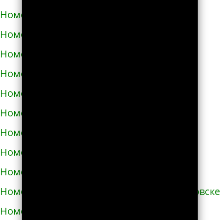
Номера телефонов такси в Запорожье
Номера телефонов такси в Збараже
Номера телефонов такси в Звенигородке
Номера телефонов такси в Здолбунове
Номера телефонов такси в Змиёве
Номера телефонов такси в Знаменке
Номера телефонов такси в Золотоноше
Номера телефонов такси в Золочеве
Номера телефонов такси в Иванкове
Номера телефонов такси в Ивано-Франковске
Номера телефонов такси в Измаиле