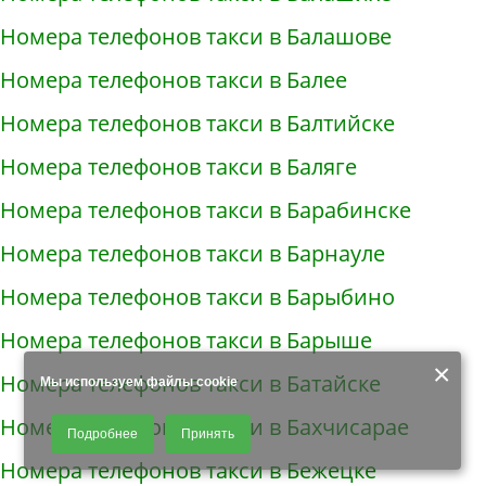
Номера телефонов такси в Балашове
Номера телефонов такси в Балее
Номера телефонов такси в Балтийске
Номера телефонов такси в Баляге
Номера телефонов такси в Барабинске
Номера телефонов такси в Барнауле
Номера телефонов такси в Барыбино
Номера телефонов такси в Барыше
×
Номера телефонов такси в Батайске
Мы используем файлы cookie
Продолжая использовать наш сайт, Вы даете согласие на обработку
Номера телефонов такси в Бахчисарае
Подробнее
Принять
файлов - COOKIES, пользовательских данных (файлы-cookies, IP-адрес,
данные об идентификаторе браузера, дата и время осуществления
Номера телефонов такси в Бежецке
доступа к сайту, история поисковых запросов) для сбора аналитической и