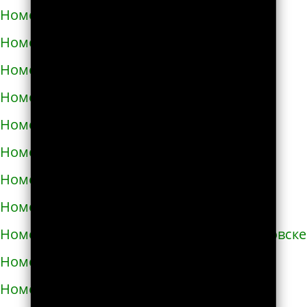
Номера телефонов такси в Бродах
Номера телефонов такси в Бурштыне
Номера телефонов такси в Буче
Номера телефонов такси в Бучаче
Номера телефонов такси в Вараше
Номера телефонов такси в Васильевке
Номера телефонов такси в Василькове
Номера телефонов такси в Ватутино
Номера телефонов такси в Верхнеднепровске
Номера телефонов такси в Винниках
Номера телефонов такси в Виннице