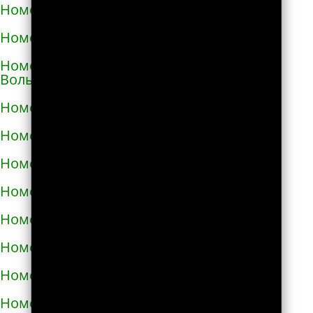
Номера телефонов такси в Виноградове
Номера телефонов такси в Вишнёвом
Номера телефонов такси во Владимире-
Волынском
Номера телефонов такси в Вознесенске
Номера телефонов такси в Волочиске
Номера телефонов такси в Вольногорске
Номера телефонов такси в Вольнянске
Номера телефонов такси в Вышгороде
Номера телефонов такси в Гайвороне
Номера телефонов такси в Гайсине
Номера телефонов такси в Геническе