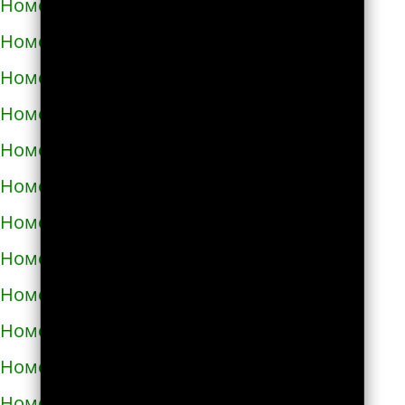
Номера телефонов такси в Теребовле
Номера телефонов такси в Терновке
Номера телефонов такси в Тернополе
Номера телефонов такси в Токмаке
Номера телефонов такси в Тростянце
Номера телефонов такси в Трускавце
Номера телефонов такси в Тульчине
Номера телефонов такси в Ужгороде
Номера телефонов такси в Узине
Номера телефонов такси в Украинке
Номера телефонов такси в Умани
Номера телефонов такси в Фастове