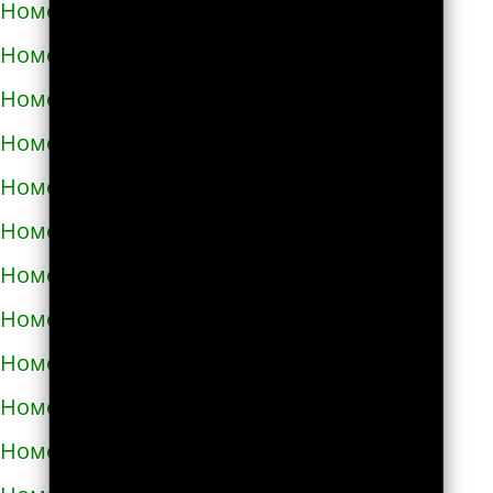
Номера телефонов такси в Путивле
Номера телефонов такси в Пятихатках
Номера телефонов такси в Раздельной
Номера телефонов такси в Ракитном
Номера телефонов такси в Рахове
Номера телефонов такси в Рени
Номера телефонов такси в Ровно
Номера телефонов такси в Ромнах
Номера телефонов такси в Самборе
Номера телефонов такси в Сарнах
Номера телефонов такси в Сваляве