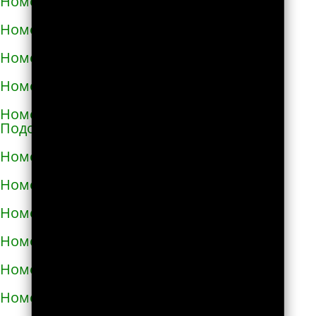
Номера телефонов такси в Мелитополе
Номера телефонов такси в Мене
Номера телефонов такси в Миргороде
Номера телефонов такси в Мироновке
Номера телефонов такси в Могилёве-
Подольском
Номера телефонов такси в Мукачево
Номера телефонов такси в Надворной
Номера телефонов такси в Нежине
Номера телефонов такси в Немирове
Номера телефонов такси в Нетешине
Номера телефонов такси в Никополе