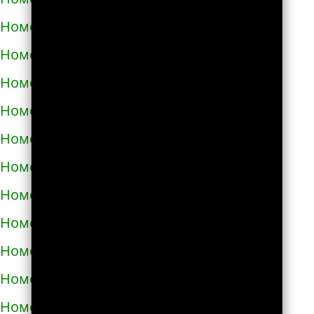
Номера телефонов такси в Харькове
Номера телефонов такси в Херсоне
Номера телефонов такси в Хмельнике
Номера телефонов такси в Хмельницком
Номера телефонов такси в Хороле
Номера телефонов такси в Христиновке
Номера телефонов такси в Хусте
Номера телефонов такси в Червонограде
Номера телефонов такси в Черкассах
Номера телефонов такси в Чернигове
Номера телефонов такси в Черновцах