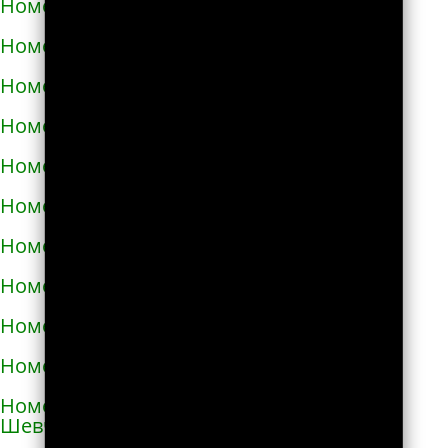
Номера телефонов такси в Карловке
Номера телефонов такси в Каховке
Номера телефонов такси в Киверцах
Номера телефонов такси в Киеве
Номера телефонов такси в Килие
Номера телефонов такси в Ковеле
Номера телефонов такси в Коломые
Номера телефонов такси в Конотопе
Номера телефонов такси в Коростене
Номера телефонов такси в Коростышеве
Номера телефонов такси в Корсунь-
Шевченковском