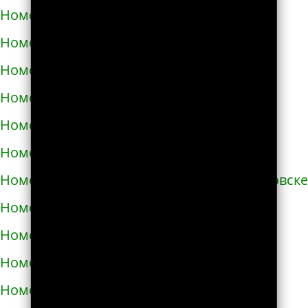
Номера телефонов такси в Здолбунове
Номера телефонов такси в Змиёве
Номера телефонов такси в Знаменке
Номера телефонов такси в Золотоноше
Номера телефонов такси в Золочеве
Номера телефонов такси в Иванкове
Номера телефонов такси в Ивано-Франковске
Номера телефонов такси в Измаиле
Номера телефонов такси в Изюме
Номера телефонов такси в Изяславе
Номера телефонов такси в Ильинцах