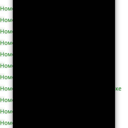
Номера телефонов такси в Черноморске
Номера телефонов такси в Чорткове
Номера телефонов такси в Чугуеве
Номера телефонов такси в Шепетовке
Номера телефонов такси в Шостке
Номера телефонов такси в Шполе
Номера телефонов такси в Энергодаре
Номера телефонов такси в Южноукраинске
Номера телефонов такси в Яворове
Номера телефонов такси в Яготине
Номера телефонов такси в Абазе