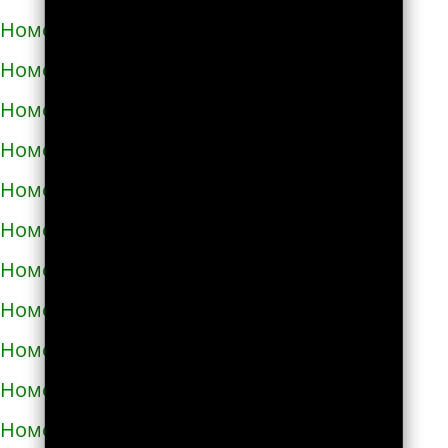
Номера телефонов такси в Дубно
Номера телефонов такси в Дунаевцах
Номера телефонов такси в Жашкове
Номера телефонов такси в Жёлтых водах
Номера телефонов такси в Жидачове
Номера телефонов такси в Житомире
Номера телефонов такси в Жмеринке
Номера телефонов такси в Жолкве
Номера телефонов такси в Запорожье
Номера телефонов такси в Збараже
Номера телефонов такси в Звенигородке