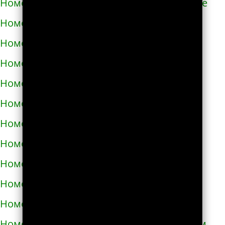
Номера телефонов такси в Новом Роздоле
Номера телефонов такси в Носовке
Номера телефонов такси в Обухове
Номера телефонов такси в Овидиополе
Номера телефонов такси в Овруче
Номера телефонов такси в Одессе
Номера телефонов такси в Олевске
Номера телефонов такси в Орехове
Номера телефонов такси в Очакове
Номера телефонов такси в Павлограде
Номера телефонов такси в Первомайске
Номера телефонов такси в Первомайском