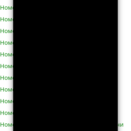
Номера телефонов такси в Вознесенске
Номера телефонов такси в Волочиске
Номера телефонов такси в Вольногорске
Номера телефонов такси в Вольнянске
Номера телефонов такси в Вышгороде
Номера телефонов такси в Гайвороне
Номера телефонов такси в Гайсине
Номера телефонов такси в Геническе
Номера телефонов такси в Глухове
Номера телефонов такси в Гнивани
Номера телефонов такси в Голой Пристани