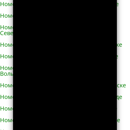
Номера телефонов такси в Новой Каховке
Номера телефонов такси в Новой Одессе
Номера телефонов такси в Новгороде-
Северском
Номера телефонов такси в Новоалексеевке
Номера телефонов такси в Нововолынске
Номера телефонов такси в Новограде-
Волынском
Номера телефонов такси в Новоднестровске
Номера телефонов такси в Новомиргороде
Номера телефонов такси в Новоукраинке
Номера телефонов такси в Новояворовске