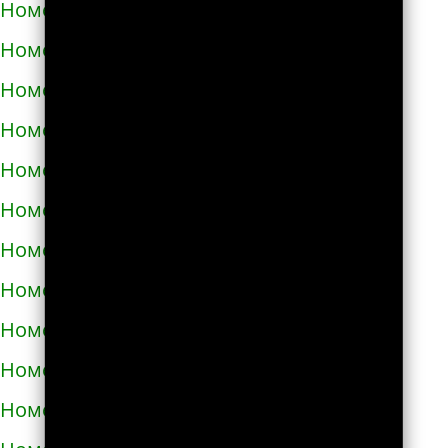
Номера телефонов такси в Купянске
Номера телефонов такси в Ладыжине
Номера телефонов такси в Лозовой
Номера телефонов такси в Лохвице
Номера телефонов такси в Лубнах
Номера телефонов такси в Луцке
Номера телефонов такси во Львове
Номера телефонов такси в Люботине
Номера телефонов такси в Малой Виске
Номера телефонов такси в Малине
Номера телефонов такси в Марганце