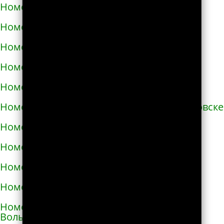
Номера телефонов такси в Бучаче
Номера телефонов такси в Вараше
Номера телефонов такси в Васильевке
Номера телефонов такси в Василькове
Номера телефонов такси в Ватутино
Номера телефонов такси в Верхнеднепровске
Номера телефонов такси в Винниках
Номера телефонов такси в Виннице
Номера телефонов такси в Виноградове
Номера телефонов такси в Вишнёвом
Номера телефонов такси во Владимире-
Волынском