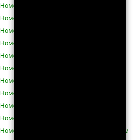
Номера телефонов такси в Корюковке
Номера телефонов такси в Костополе
Номера телефонов такси в Котельве
Номера телефонов такси в Коцюбинском
Номера телефонов такси в Красилове
Номера телефонов такси в Краснограде
Номера телефонов такси в Кременце
Номера телефонов такси в Кременчуге
Номера телефонов такси в Кривом Роге
Номера телефонов такси в Кролевце
Номера телефонов такси в Кропивницком