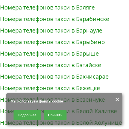
Номера телефонов такси в Баляге
Номера телефонов такси в Барабинске
Номера телефонов такси в Барнауле
Номера телефонов такси в Барыбино
Номера телефонов такси в Барыше
Номера телефонов такси в Батайске
Номера телефонов такси в Бахчисарае
Номера телефонов такси в Бежецке
×
Номера телефонов такси в Безенчуке
Мы используем файлы cookie
Номера телефонов такси в Белой Калитве
Продолжая использовать наш сайт, Вы даете согласие на обработку
Подробнее
Принять
файлов - COOKIES, пользовательских данных (файлы-cookies, IP-адрес,
Номера телефонов такси в Белой Холунице
данные об идентификаторе браузера, дата и время осуществления
доступа к сайту, история поисковых запросов) для сбора аналитической и