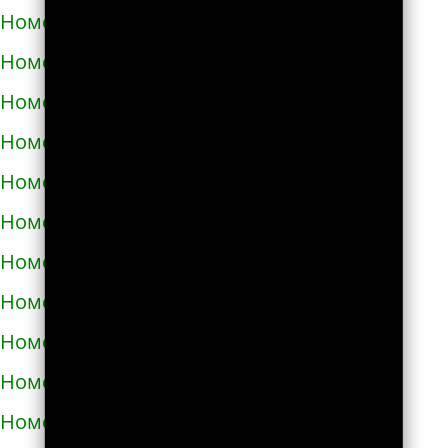
Номера телефонов такси в Болехове
Номера телефонов такси в Борзне
Номера телефонов такси в Бориславе
Номера телефонов такси в Борисполе
Номера телефонов такси в Бородянке
Номера телефонов такси в Борщёве
Номера телефонов такси в Боярке
Номера телефонов такси в Броварах
Номера телефонов такси в Бродах
Номера телефонов такси в Бурштыне
Номера телефонов такси в Буче