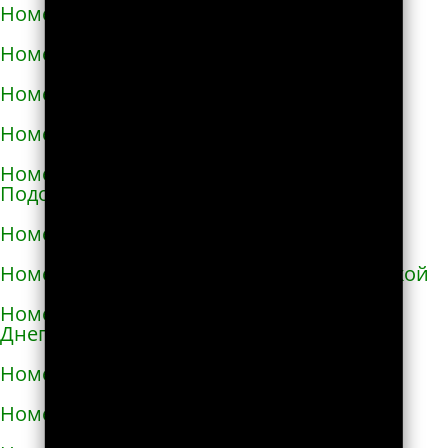
Номера телефонов такси в Ирпене
Номера телефонов такси в Казатине
Номера телефонов такси в Калиновке
Номера телефонов такси в Калуше
Номера телефонов такси в Каменце-
Подольском
Номера телефонов такси в Каменке
Номера телефонов такси в Каменке-Бугской
Номера телефонов такси в Каменке-
Днепровской
Номера телефонов такси в Каменском
Номера телефонов такси в Каневе