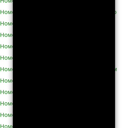
Номера телефонов такси в Светловодске
Номера телефонов такси в Синельниково
Номера телефонов такси в Скадовске
Номера телефонов такси в Сквире
Номера телефонов такси в Славуте
Номера телефонов такси в Славутиче
Номера телефонов такси в Слобожанском
Номера телефонов такси в Смеле
Номера телефонов такси в Снигирёвке
Номера телефонов такси в Снятыне
Номера телефонов такси в Сокале
Номера телефонов такси в Солоницевке