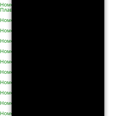
Номера телефонов такси в Горишних
Плавнях
Номера телефонов такси в Городище
Номера телефонов такси в Городке
Номера телефонов такси в Городке
Номера телефонов такси в Гостомеле
Номера телефонов такси в Гребёнке
Номера телефонов такси в Дергачах
Номера телефонов такси в Днепре
Номера телефонов такси в Долине
Номера телефонов такси в Дрогобыче
Номера телефонов такси в Дублянах