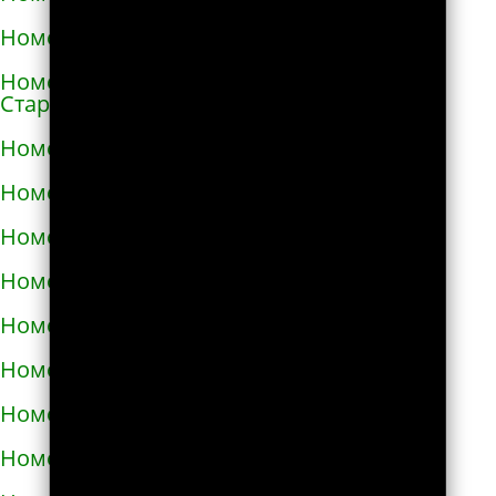
Номера телефонов такси в Сосновке
Номера телефонов такси в
Староконстантинове
Номера телефонов такси в Стебнике
Номера телефонов такси в Стрые
Номера телефонов такси в Сумах
Номера телефонов такси в Таврийске
Номера телефонов такси в Тальном
Номера телефонов такси в Тараще
Номера телефонов такси в Татарбунарах
Номера телефонов такси в Теплодаре