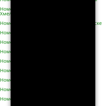
Номера телефонов такси в Переяславе-
Хмельницком
Номера телефонов такси в Першотравенске
Номера телефонов такси в Пирятине
Номера телефонов такси в Подгородном
Номера телефонов такси в Подольске
Номера телефонов такси в Покрове
Номера телефонов такси в Пологах
Номера телефонов такси в Полонном
Номера телефонов такси в Полтаве
Номера телефонов такси в Прилуках