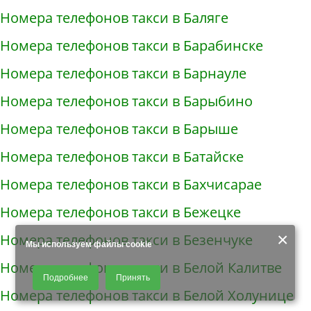
Номера телефонов такси в Баляге
Номера телефонов такси в Барабинске
Номера телефонов такси в Барнауле
Номера телефонов такси в Барыбино
Номера телефонов такси в Барыше
Номера телефонов такси в Батайске
Номера телефонов такси в Бахчисарае
Номера телефонов такси в Бежецке
×
Номера телефонов такси в Безенчуке
Мы используем файлы cookie
Номера телефонов такси в Белой Калитве
Продолжая использовать наш сайт, Вы даете согласие на обработку
Подробнее
Принять
файлов - COOKIES, пользовательских данных (файлы-cookies, IP-адрес,
Номера телефонов такси в Белой Холунице
данные об идентификаторе браузера, дата и время осуществления
доступа к сайту, история поисковых запросов) для сбора аналитической и