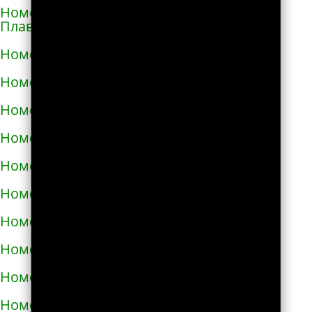
Номера телефонов такси в Горишних
Плавнях
Номера телефонов такси в Городище
Номера телефонов такси в Городке
Номера телефонов такси в Городке
Номера телефонов такси в Гостомеле
Номера телефонов такси в Гребёнке
Номера телефонов такси в Дергачах
Номера телефонов такси в Днепре
Номера телефонов такси в Долине
Номера телефонов такси в Дрогобыче
Номера телефонов такси в Дублянах