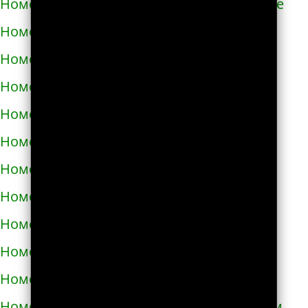
Номера телефонов такси в Новом Роздоле
Номера телефонов такси в Носовке
Номера телефонов такси в Обухове
Номера телефонов такси в Овидиополе
Номера телефонов такси в Овруче
Номера телефонов такси в Одессе
Номера телефонов такси в Олевске
Номера телефонов такси в Орехове
Номера телефонов такси в Очакове
Номера телефонов такси в Павлограде
Номера телефонов такси в Первомайске
Номера телефонов такси в Первомайском