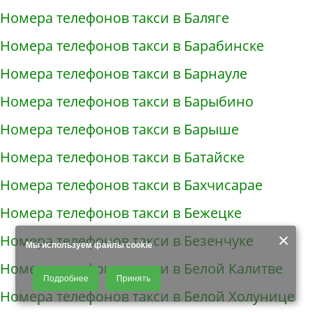
Номера телефонов такси в Баляге
Номера телефонов такси в Барабинске
Номера телефонов такси в Барнауле
Номера телефонов такси в Барыбино
Номера телефонов такси в Барыше
Номера телефонов такси в Батайске
Номера телефонов такси в Бахчисарае
Номера телефонов такси в Бежецке
×
Номера телефонов такси в Безенчуке
Мы используем файлы cookie
Номера телефонов такси в Белой Калитве
Продолжая использовать наш сайт, Вы даете согласие на обработку
Подробнее
Принять
файлов - COOKIES, пользовательских данных (файлы-cookies, IP-адрес,
Номера телефонов такси в Белой Холунице
данные об идентификаторе браузера, дата и время осуществления
доступа к сайту, история поисковых запросов) для сбора аналитической и