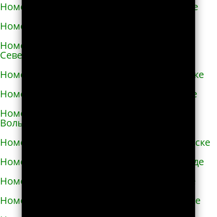
Номера телефонов такси в Новой Каховке
Номера телефонов такси в Новой Одессе
Номера телефонов такси в Новгороде-
Северском
Номера телефонов такси в Новоалексеевке
Номера телефонов такси в Нововолынске
Номера телефонов такси в Новограде-
Волынском
Номера телефонов такси в Новоднестровске
Номера телефонов такси в Новомиргороде
Номера телефонов такси в Новоукраинке
Номера телефонов такси в Новояворовске