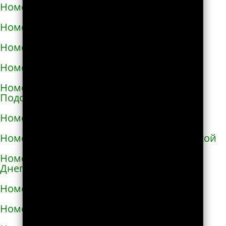
Номера телефонов такси в Ирпене
Номера телефонов такси в Казатине
Номера телефонов такси в Калиновке
Номера телефонов такси в Калуше
Номера телефонов такси в Каменце-
Подольском
Номера телефонов такси в Каменке
Номера телефонов такси в Каменке-Бугской
Номера телефонов такси в Каменке-
Днепровской
Номера телефонов такси в Каменском
Номера телефонов такси в Каневе