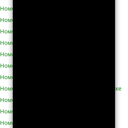
Номера телефонов такси в Черноморске
Номера телефонов такси в Чорткове
Номера телефонов такси в Чугуеве
Номера телефонов такси в Шепетовке
Номера телефонов такси в Шостке
Номера телефонов такси в Шполе
Номера телефонов такси в Энергодаре
Номера телефонов такси в Южноукраинске
Номера телефонов такси в Яворове
Номера телефонов такси в Яготине
Номера телефонов такси в Абазе