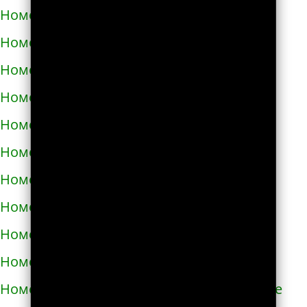
Номера телефонов такси в Абакане
Номера телефонов такси в Абдулино
Номера телефонов такси в Абинске
Номера телефонов такси в Агидели
Номера телефонов такси в Агинском
Номера телефонов такси в Агрызе
Номера телефонов такси в Адыгейске
Номера телефонов такси в Азнакаево
Номера телефонов такси в Азове
Номера телефонов такси в Ак-Довураке
Номера телефонов такси в Академгородке