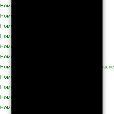
Номера телефонов такси в Здолбунове
Номера телефонов такси в Змиёве
Номера телефонов такси в Знаменке
Номера телефонов такси в Золотоноше
Номера телефонов такси в Золочеве
Номера телефонов такси в Иванкове
Номера телефонов такси в Ивано-Франковске
Номера телефонов такси в Измаиле
Номера телефонов такси в Изюме
Номера телефонов такси в Изяславе
Номера телефонов такси в Ильинцах