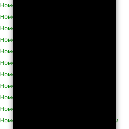
Номера телефонов такси в Корюковке
Номера телефонов такси в Костополе
Номера телефонов такси в Котельве
Номера телефонов такси в Коцюбинском
Номера телефонов такси в Красилове
Номера телефонов такси в Краснограде
Номера телефонов такси в Кременце
Номера телефонов такси в Кременчуге
Номера телефонов такси в Кривом Роге
Номера телефонов такси в Кролевце
Номера телефонов такси в Кропивницком