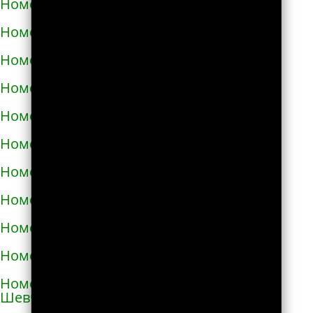
Номера телефонов такси в Карловке
Номера телефонов такси в Каховке
Номера телефонов такси в Киверцах
Номера телефонов такси в Киеве
Номера телефонов такси в Килие
Номера телефонов такси в Ковеле
Номера телефонов такси в Коломые
Номера телефонов такси в Конотопе
Номера телефонов такси в Коростене
Номера телефонов такси в Коростышеве
Номера телефонов такси в Корсунь-
Шевченковском