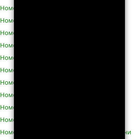
Номера телефонов такси в Вознесенске
Номера телефонов такси в Волочиске
Номера телефонов такси в Вольногорске
Номера телефонов такси в Вольнянске
Номера телефонов такси в Вышгороде
Номера телефонов такси в Гайвороне
Номера телефонов такси в Гайсине
Номера телефонов такси в Геническе
Номера телефонов такси в Глухове
Номера телефонов такси в Гнивани
Номера телефонов такси в Голой Пристани