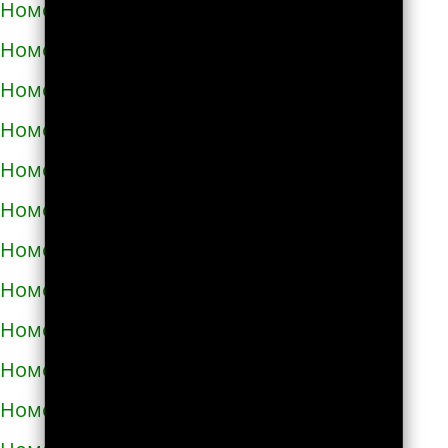
Номера телефонов такси в Путивле
Номера телефонов такси в Пятихатках
Номера телефонов такси в Раздельной
Номера телефонов такси в Ракитном
Номера телефонов такси в Рахове
Номера телефонов такси в Рени
Номера телефонов такси в Ровно
Номера телефонов такси в Ромнах
Номера телефонов такси в Самборе
Номера телефонов такси в Сарнах
Номера телефонов такси в Сваляве