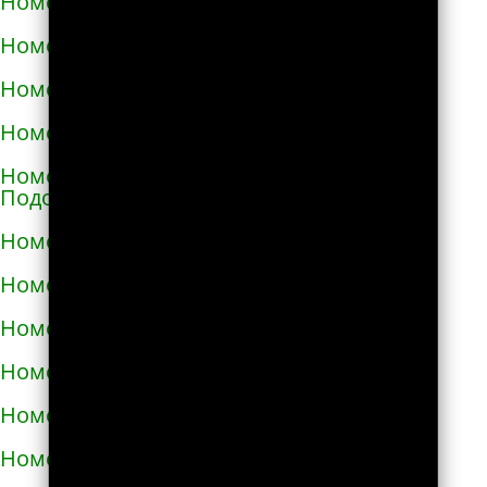
Номера телефонов такси в Мелитополе
Номера телефонов такси в Мене
Номера телефонов такси в Миргороде
Номера телефонов такси в Мироновке
Номера телефонов такси в Могилёве-
Подольском
Номера телефонов такси в Мукачево
Номера телефонов такси в Надворной
Номера телефонов такси в Нежине
Номера телефонов такси в Немирове
Номера телефонов такси в Нетешине
Номера телефонов такси в Никополе