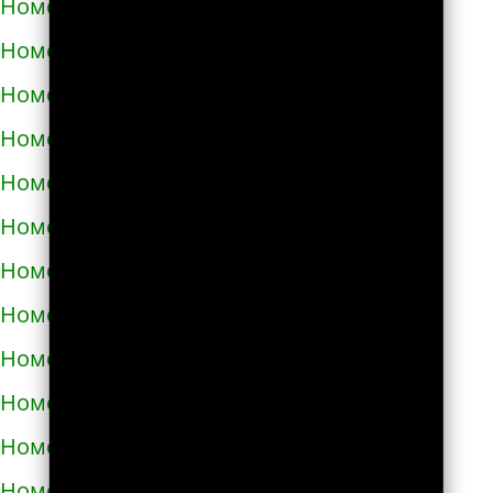
Номера телефонов такси в Теребовле
Номера телефонов такси в Терновке
Номера телефонов такси в Тернополе
Номера телефонов такси в Токмаке
Номера телефонов такси в Тростянце
Номера телефонов такси в Трускавце
Номера телефонов такси в Тульчине
Номера телефонов такси в Ужгороде
Номера телефонов такси в Узине
Номера телефонов такси в Украинке
Номера телефонов такси в Умани
Номера телефонов такси в Фастове