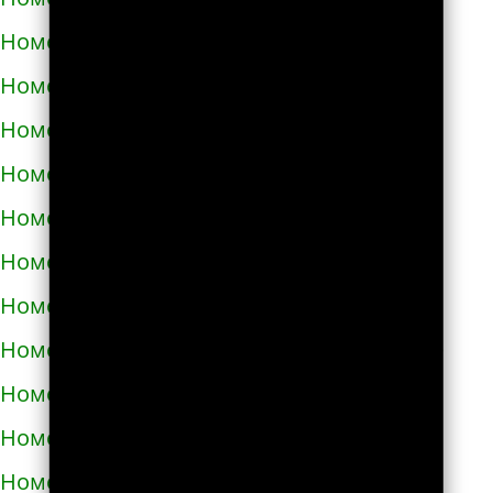
Номера телефонов такси в Харькове
Номера телефонов такси в Херсоне
Номера телефонов такси в Хмельнике
Номера телефонов такси в Хмельницком
Номера телефонов такси в Хороле
Номера телефонов такси в Христиновке
Номера телефонов такси в Хусте
Номера телефонов такси в Червонограде
Номера телефонов такси в Черкассах
Номера телефонов такси в Чернигове
Номера телефонов такси в Черновцах