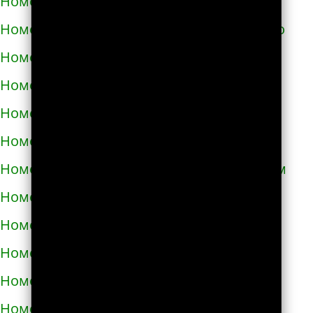
Номера телефонов такси в Светловодске
Номера телефонов такси в Синельниково
Номера телефонов такси в Скадовске
Номера телефонов такси в Сквире
Номера телефонов такси в Славуте
Номера телефонов такси в Славутиче
Номера телефонов такси в Слобожанском
Номера телефонов такси в Смеле
Номера телефонов такси в Снигирёвке
Номера телефонов такси в Снятыне
Номера телефонов такси в Сокале
Номера телефонов такси в Солоницевке