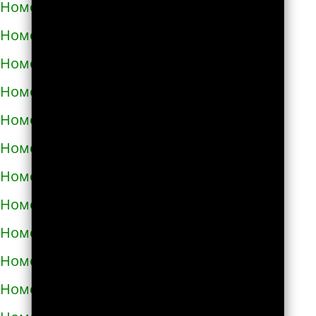
Номера телефонов такси в Купянске
Номера телефонов такси в Ладыжине
Номера телефонов такси в Лозовой
Номера телефонов такси в Лохвице
Номера телефонов такси в Лубнах
Номера телефонов такси в Луцке
Номера телефонов такси во Львове
Номера телефонов такси в Люботине
Номера телефонов такси в Малой Виске
Номера телефонов такси в Малине
Номера телефонов такси в Марганце