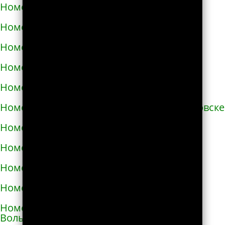
Номера телефонов такси в Бучаче
Номера телефонов такси в Вараше
Номера телефонов такси в Васильевке
Номера телефонов такси в Василькове
Номера телефонов такси в Ватутино
Номера телефонов такси в Верхнеднепровске
Номера телефонов такси в Винниках
Номера телефонов такси в Виннице
Номера телефонов такси в Виноградове
Номера телефонов такси в Вишнёвом
Номера телефонов такси во Владимире-
Волынском