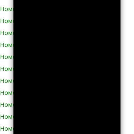
Номера телефонов такси в Дубно
Номера телефонов такси в Дунаевцах
Номера телефонов такси в Жашкове
Номера телефонов такси в Жёлтых водах
Номера телефонов такси в Жидачове
Номера телефонов такси в Житомире
Номера телефонов такси в Жмеринке
Номера телефонов такси в Жолкве
Номера телефонов такси в Запорожье
Номера телефонов такси в Збараже
Номера телефонов такси в Звенигородке