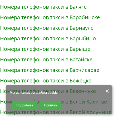
Номера телефонов такси в Баляге
Номера телефонов такси в Барабинске
Номера телефонов такси в Барнауле
Номера телефонов такси в Барыбино
Номера телефонов такси в Барыше
Номера телефонов такси в Батайске
Номера телефонов такси в Бахчисарае
Номера телефонов такси в Бежецке
×
Номера телефонов такси в Безенчуке
Мы используем файлы cookie
Номера телефонов такси в Белой Калитве
Продолжая использовать наш сайт, Вы даете согласие на обработку
Подробнее
Принять
файлов - COOKIES, пользовательских данных (файлы-cookies, IP-адрес,
Номера телефонов такси в Белой Холунице
данные об идентификаторе браузера, дата и время осуществления
доступа к сайту, история поисковых запросов) для сбора аналитической и