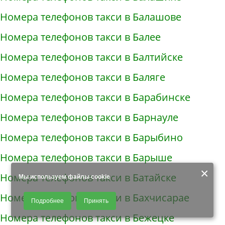
Номера телефонов такси в Балашове
Номера телефонов такси в Балее
Номера телефонов такси в Балтийске
Номера телефонов такси в Баляге
Номера телефонов такси в Барабинске
Номера телефонов такси в Барнауле
Номера телефонов такси в Барыбино
Номера телефонов такси в Барыше
×
Номера телефонов такси в Батайске
Мы используем файлы cookie
Продолжая использовать наш сайт, Вы даете согласие на обработку
Номера телефонов такси в Бахчисарае
Подробнее
Принять
файлов - COOKIES, пользовательских данных (файлы-cookies, IP-адрес,
данные об идентификаторе браузера, дата и время осуществления
Номера телефонов такси в Бежецке
доступа к сайту, история поисковых запросов) для сбора аналитической и