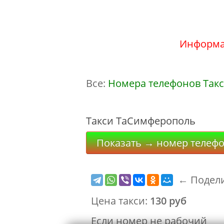
Информа
Все:
Номера телефонов Так
Такси ТаСимферополь
Показать → номер телеф
← Подел
Цена такси:
130 руб
Если номер не рабочий