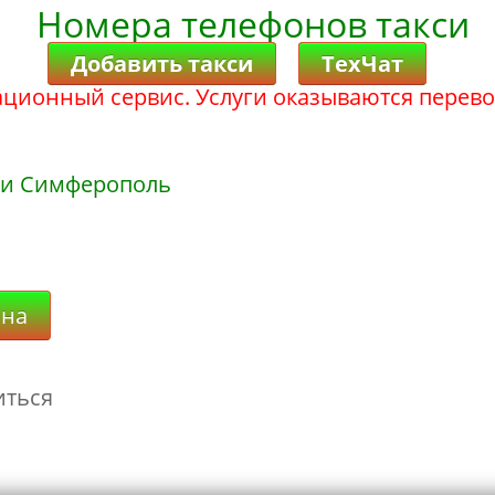
Номера телефонов такси
Добавить такси
ТехЧат
ционный сервис. Услуги оказываются перево
си Симферополь
она
иться