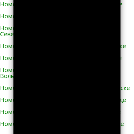
Номера телефонов такси в Новой Каховке
Номера телефонов такси в Новой Одессе
Номера телефонов такси в Новгороде-
Северском
Номера телефонов такси в Новоалексеевке
Номера телефонов такси в Нововолынске
Номера телефонов такси в Новограде-
Волынском
Номера телефонов такси в Новоднестровске
Номера телефонов такси в Новомиргороде
Номера телефонов такси в Новоукраинке
Номера телефонов такси в Новояворовске