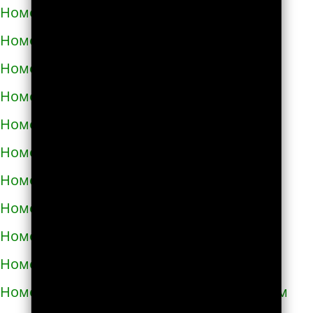
Номера телефонов такси в Корюковке
Номера телефонов такси в Костополе
Номера телефонов такси в Котельве
Номера телефонов такси в Коцюбинском
Номера телефонов такси в Красилове
Номера телефонов такси в Краснограде
Номера телефонов такси в Кременце
Номера телефонов такси в Кременчуге
Номера телефонов такси в Кривом Роге
Номера телефонов такси в Кролевце
Номера телефонов такси в Кропивницком