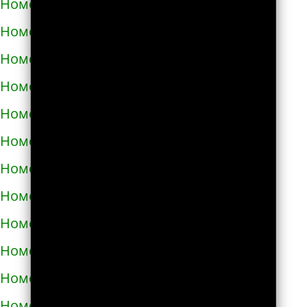
Номера телефонов такси в Теребовле
Номера телефонов такси в Терновке
Номера телефонов такси в Тернополе
Номера телефонов такси в Токмаке
Номера телефонов такси в Тростянце
Номера телефонов такси в Трускавце
Номера телефонов такси в Тульчине
Номера телефонов такси в Ужгороде
Номера телефонов такси в Узине
Номера телефонов такси в Украинке
Номера телефонов такси в Умани
Номера телефонов такси в Фастове