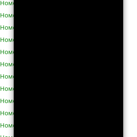
Номера телефонов такси в Путивле
Номера телефонов такси в Пятихатках
Номера телефонов такси в Раздельной
Номера телефонов такси в Ракитном
Номера телефонов такси в Рахове
Номера телефонов такси в Рени
Номера телефонов такси в Ровно
Номера телефонов такси в Ромнах
Номера телефонов такси в Самборе
Номера телефонов такси в Сарнах
Номера телефонов такси в Сваляве