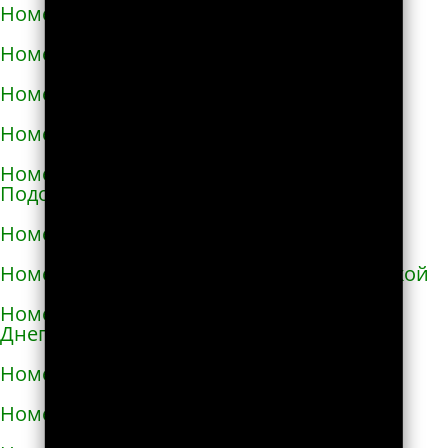
Номера телефонов такси в Ирпене
Номера телефонов такси в Казатине
Номера телефонов такси в Калиновке
Номера телефонов такси в Калуше
Номера телефонов такси в Каменце-
Подольском
Номера телефонов такси в Каменке
Номера телефонов такси в Каменке-Бугской
Номера телефонов такси в Каменке-
Днепровской
Номера телефонов такси в Каменском
Номера телефонов такси в Каневе