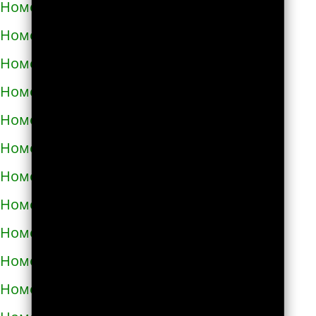
Номера телефонов такси в Купянске
Номера телефонов такси в Ладыжине
Номера телефонов такси в Лозовой
Номера телефонов такси в Лохвице
Номера телефонов такси в Лубнах
Номера телефонов такси в Луцке
Номера телефонов такси во Львове
Номера телефонов такси в Люботине
Номера телефонов такси в Малой Виске
Номера телефонов такси в Малине
Номера телефонов такси в Марганце