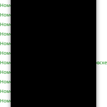
Номера телефонов такси в Здолбунове
Номера телефонов такси в Змиёве
Номера телефонов такси в Знаменке
Номера телефонов такси в Золотоноше
Номера телефонов такси в Золочеве
Номера телефонов такси в Иванкове
Номера телефонов такси в Ивано-Франковске
Номера телефонов такси в Измаиле
Номера телефонов такси в Изюме
Номера телефонов такси в Изяславе
Номера телефонов такси в Ильинцах