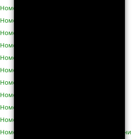
Номера телефонов такси в Вознесенске
Номера телефонов такси в Волочиске
Номера телефонов такси в Вольногорске
Номера телефонов такси в Вольнянске
Номера телефонов такси в Вышгороде
Номера телефонов такси в Гайвороне
Номера телефонов такси в Гайсине
Номера телефонов такси в Геническе
Номера телефонов такси в Глухове
Номера телефонов такси в Гнивани
Номера телефонов такси в Голой Пристани