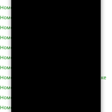
Номера телефонов такси в Черноморске
Номера телефонов такси в Чорткове
Номера телефонов такси в Чугуеве
Номера телефонов такси в Шепетовке
Номера телефонов такси в Шостке
Номера телефонов такси в Шполе
Номера телефонов такси в Энергодаре
Номера телефонов такси в Южноукраинске
Номера телефонов такси в Яворове
Номера телефонов такси в Яготине
Номера телефонов такси в Абазе