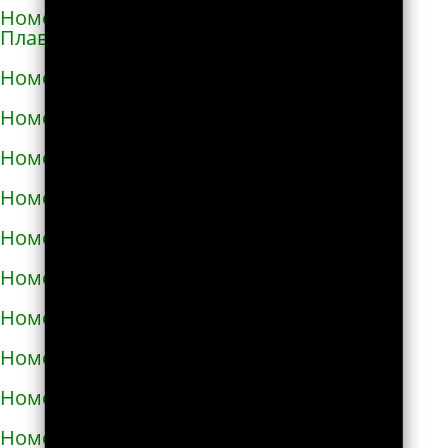
Номера телефонов такси в Горишних
Плавнях
Номера телефонов такси в Городище
Номера телефонов такси в Городке
Номера телефонов такси в Городке
Номера телефонов такси в Гостомеле
Номера телефонов такси в Гребёнке
Номера телефонов такси в Дергачах
Номера телефонов такси в Днепре
Номера телефонов такси в Долине
Номера телефонов такси в Дрогобыче
Номера телефонов такси в Дублянах