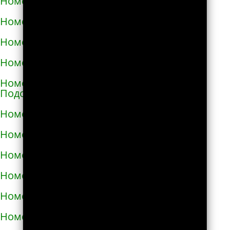
Номера телефонов такси в Мелитополе
Номера телефонов такси в Мене
Номера телефонов такси в Миргороде
Номера телефонов такси в Мироновке
Номера телефонов такси в Могилёве-
Подольском
Номера телефонов такси в Мукачево
Номера телефонов такси в Надворной
Номера телефонов такси в Нежине
Номера телефонов такси в Немирове
Номера телефонов такси в Нетешине
Номера телефонов такси в Никополе