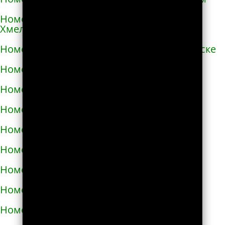
Номера телефонов такси в Переяславе-
Хмельницком
Номера телефонов такси в Першотравенске
Номера телефонов такси в Пирятине
Номера телефонов такси в Подгородном
Номера телефонов такси в Подольске
Номера телефонов такси в Покрове
Номера телефонов такси в Пологах
Номера телефонов такси в Полонном
Номера телефонов такси в Полтаве
Номера телефонов такси в Прилуках