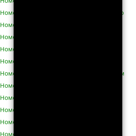
Номера телефонов такси в Светловодске
Номера телефонов такси в Синельниково
Номера телефонов такси в Скадовске
Номера телефонов такси в Сквире
Номера телефонов такси в Славуте
Номера телефонов такси в Славутиче
Номера телефонов такси в Слобожанском
Номера телефонов такси в Смеле
Номера телефонов такси в Снигирёвке
Номера телефонов такси в Снятыне
Номера телефонов такси в Сокале
Номера телефонов такси в Солоницевке