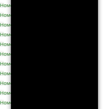
Номера телефонов такси в Болехове
Номера телефонов такси в Борзне
Номера телефонов такси в Бориславе
Номера телефонов такси в Борисполе
Номера телефонов такси в Бородянке
Номера телефонов такси в Борщёве
Номера телефонов такси в Боярке
Номера телефонов такси в Броварах
Номера телефонов такси в Бродах
Номера телефонов такси в Бурштыне
Номера телефонов такси в Буче