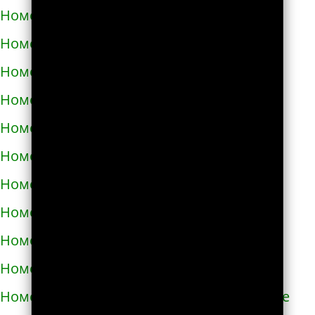
Номера телефонов такси в Абакане
Номера телефонов такси в Абдулино
Номера телефонов такси в Абинске
Номера телефонов такси в Агидели
Номера телефонов такси в Агинском
Номера телефонов такси в Агрызе
Номера телефонов такси в Адыгейске
Номера телефонов такси в Азнакаево
Номера телефонов такси в Азове
Номера телефонов такси в Ак-Довураке
Номера телефонов такси в Академгородке