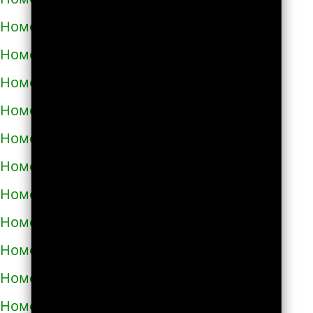
Номера телефонов такси в Харькове
Номера телефонов такси в Херсоне
Номера телефонов такси в Хмельнике
Номера телефонов такси в Хмельницком
Номера телефонов такси в Хороле
Номера телефонов такси в Христиновке
Номера телефонов такси в Хусте
Номера телефонов такси в Червонограде
Номера телефонов такси в Черкассах
Номера телефонов такси в Чернигове
Номера телефонов такси в Черновцах