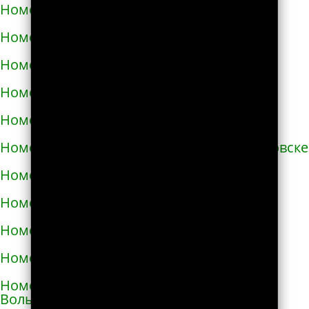
Номера телефонов такси в Бучаче
Номера телефонов такси в Вараше
Номера телефонов такси в Васильевке
Номера телефонов такси в Василькове
Номера телефонов такси в Ватутино
Номера телефонов такси в Верхнеднепровске
Номера телефонов такси в Винниках
Номера телефонов такси в Виннице
Номера телефонов такси в Виноградове
Номера телефонов такси в Вишнёвом
Номера телефонов такси во Владимире-
Волынском