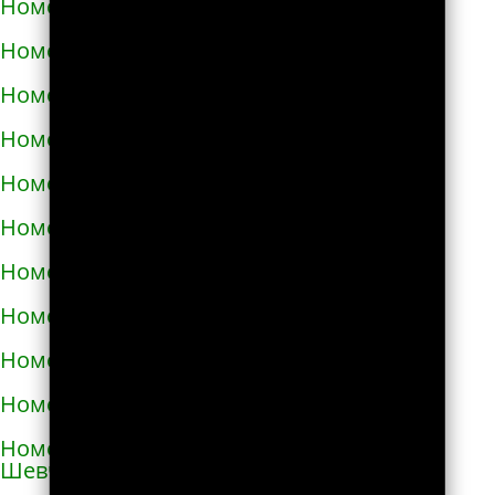
Номера телефонов такси в Карловке
Номера телефонов такси в Каховке
Номера телефонов такси в Киверцах
Номера телефонов такси в Киеве
Номера телефонов такси в Килие
Номера телефонов такси в Ковеле
Номера телефонов такси в Коломые
Номера телефонов такси в Конотопе
Номера телефонов такси в Коростене
Номера телефонов такси в Коростышеве
Номера телефонов такси в Корсунь-
Шевченковском