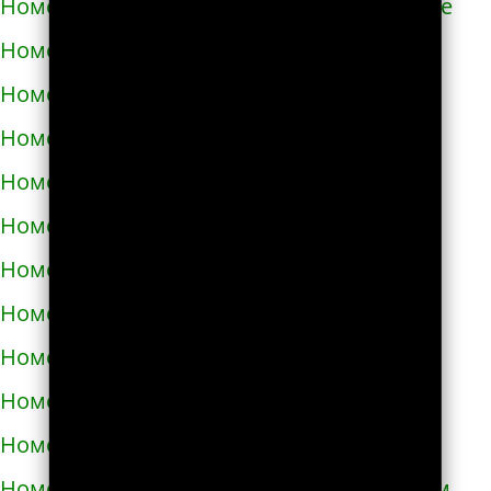
Номера телефонов такси в Новом Роздоле
Номера телефонов такси в Носовке
Номера телефонов такси в Обухове
Номера телефонов такси в Овидиополе
Номера телефонов такси в Овруче
Номера телефонов такси в Одессе
Номера телефонов такси в Олевске
Номера телефонов такси в Орехове
Номера телефонов такси в Очакове
Номера телефонов такси в Павлограде
Номера телефонов такси в Первомайске
Номера телефонов такси в Первомайском