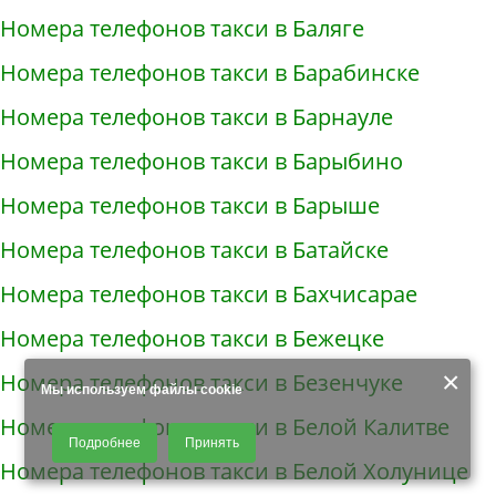
Номера телефонов такси в Баляге
Номера телефонов такси в Барабинске
Номера телефонов такси в Барнауле
Номера телефонов такси в Барыбино
Номера телефонов такси в Барыше
Номера телефонов такси в Батайске
Номера телефонов такси в Бахчисарае
Номера телефонов такси в Бежецке
×
Номера телефонов такси в Безенчуке
Мы используем файлы cookie
Номера телефонов такси в Белой Калитве
Продолжая использовать наш сайт, Вы даете согласие на обработку
Подробнее
Принять
файлов - COOKIES, пользовательских данных (файлы-cookies, IP-адрес,
Номера телефонов такси в Белой Холунице
данные об идентификаторе браузера, дата и время осуществления
доступа к сайту, история поисковых запросов) для сбора аналитической и