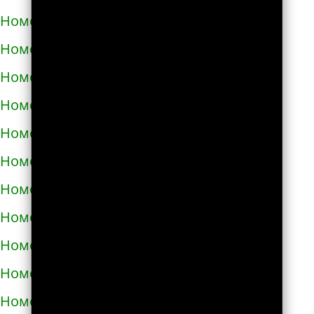
Номера телефонов такси в Дубно
Номера телефонов такси в Дунаевцах
Номера телефонов такси в Жашкове
Номера телефонов такси в Жёлтых водах
Номера телефонов такси в Жидачове
Номера телефонов такси в Житомире
Номера телефонов такси в Жмеринке
Номера телефонов такси в Жолкве
Номера телефонов такси в Запорожье
Номера телефонов такси в Збараже
Номера телефонов такси в Звенигородке