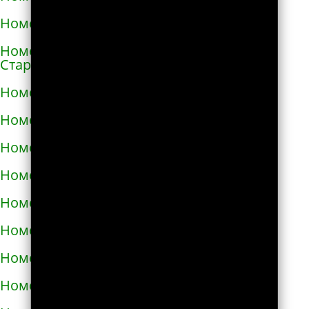
Номера телефонов такси в Сосновке
Номера телефонов такси в
Староконстантинове
Номера телефонов такси в Стебнике
Номера телефонов такси в Стрые
Номера телефонов такси в Сумах
Номера телефонов такси в Таврийске
Номера телефонов такси в Тальном
Номера телефонов такси в Тараще
Номера телефонов такси в Татарбунарах
Номера телефонов такси в Теплодаре