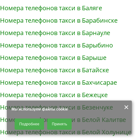
Номера телефонов такси в Баляге
Номера телефонов такси в Барабинске
Номера телефонов такси в Барнауле
Номера телефонов такси в Барыбино
Номера телефонов такси в Барыше
Номера телефонов такси в Батайске
Номера телефонов такси в Бахчисарае
Номера телефонов такси в Бежецке
×
Номера телефонов такси в Безенчуке
Мы используем файлы cookie
Номера телефонов такси в Белой Калитве
Продолжая использовать наш сайт, Вы даете согласие на обработку
Подробнее
Принять
файлов - COOKIES, пользовательских данных (файлы-cookies, IP-адрес,
Номера телефонов такси в Белой Холунице
данные об идентификаторе браузера, дата и время осуществления
доступа к сайту, история поисковых запросов) для сбора аналитической и