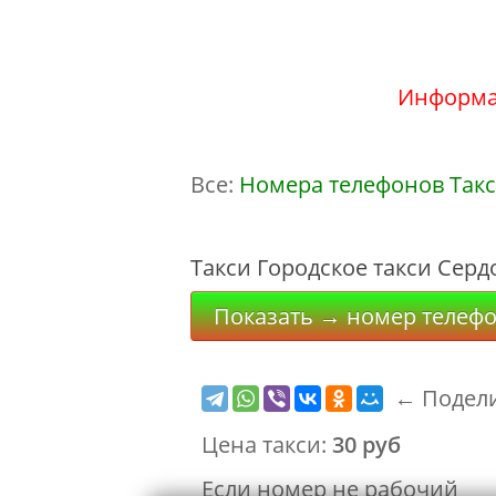
Информа
Все:
Номера телефонов Такс
Такси Городское такси Серд
Показать → номер телеф
← Подел
Цена такси:
30 руб
Если номер не рабочий