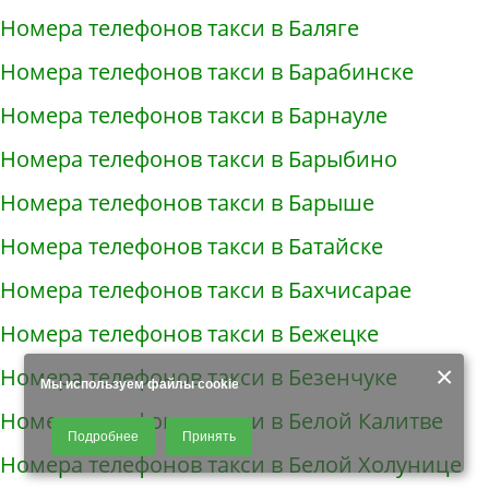
Номера телефонов такси в Баляге
Номера телефонов такси в Барабинске
Номера телефонов такси в Барнауле
Номера телефонов такси в Барыбино
Номера телефонов такси в Барыше
Номера телефонов такси в Батайске
Номера телефонов такси в Бахчисарае
Номера телефонов такси в Бежецке
×
Номера телефонов такси в Безенчуке
Мы используем файлы cookie
Номера телефонов такси в Белой Калитве
Продолжая использовать наш сайт, Вы даете согласие на обработку
Подробнее
Принять
файлов - COOKIES, пользовательских данных (файлы-cookies, IP-адрес,
Номера телефонов такси в Белой Холунице
данные об идентификаторе браузера, дата и время осуществления
доступа к сайту, история поисковых запросов) для сбора аналитической и