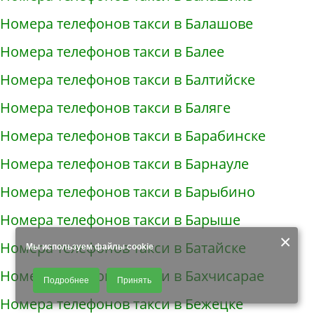
Номера телефонов такси в Балашове
Номера телефонов такси в Балее
Номера телефонов такси в Балтийске
Номера телефонов такси в Баляге
Номера телефонов такси в Барабинске
Номера телефонов такси в Барнауле
Номера телефонов такси в Барыбино
Номера телефонов такси в Барыше
×
Номера телефонов такси в Батайске
Мы используем файлы cookie
Продолжая использовать наш сайт, Вы даете согласие на обработку
Номера телефонов такси в Бахчисарае
Подробнее
Принять
файлов - COOKIES, пользовательских данных (файлы-cookies, IP-адрес,
данные об идентификаторе браузера, дата и время осуществления
Номера телефонов такси в Бежецке
доступа к сайту, история поисковых запросов) для сбора аналитической и