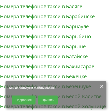
Номера телефонов такси в Баляге
Номера телефонов такси в Барабинске
Номера телефонов такси в Барнауле
Номера телефонов такси в Барыбино
Номера телефонов такси в Барыше
Номера телефонов такси в Батайске
Номера телефонов такси в Бахчисарае
Номера телефонов такси в Бежецке
×
Номера телефонов такси в Безенчуке
Мы используем файлы cookie
Номера телефонов такси в Белой Калитве
Продолжая использовать наш сайт, Вы даете согласие на обработку
Подробнее
Принять
файлов - COOKIES, пользовательских данных (файлы-cookies, IP-адрес,
Номера телефонов такси в Белой Холунице
данные об идентификаторе браузера, дата и время осуществления
доступа к сайту, история поисковых запросов) для сбора аналитической и