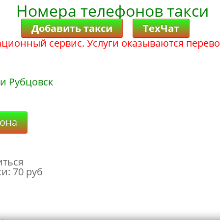
Номера телефонов такси
Добавить такси
ТехЧат
ционный сервис. Услуги оказываются перево
и Рубцовск
фона
иться
си:
70 руб