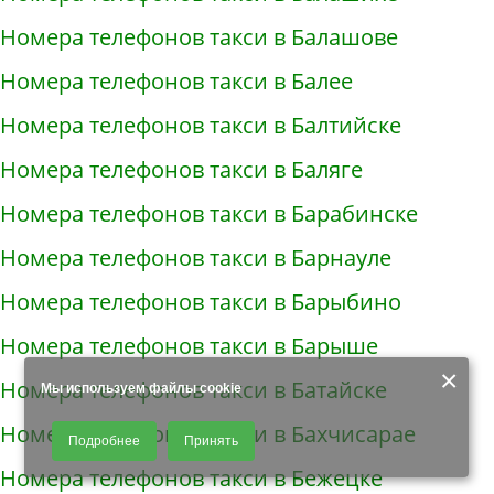
Номера телефонов такси в Балашове
Номера телефонов такси в Балее
Номера телефонов такси в Балтийске
Номера телефонов такси в Баляге
Номера телефонов такси в Барабинске
Номера телефонов такси в Барнауле
Номера телефонов такси в Барыбино
Номера телефонов такси в Барыше
×
Номера телефонов такси в Батайске
Мы используем файлы cookie
Продолжая использовать наш сайт, Вы даете согласие на обработку
Номера телефонов такси в Бахчисарае
Подробнее
Принять
файлов - COOKIES, пользовательских данных (файлы-cookies, IP-адрес,
данные об идентификаторе браузера, дата и время осуществления
Номера телефонов такси в Бежецке
доступа к сайту, история поисковых запросов) для сбора аналитической и