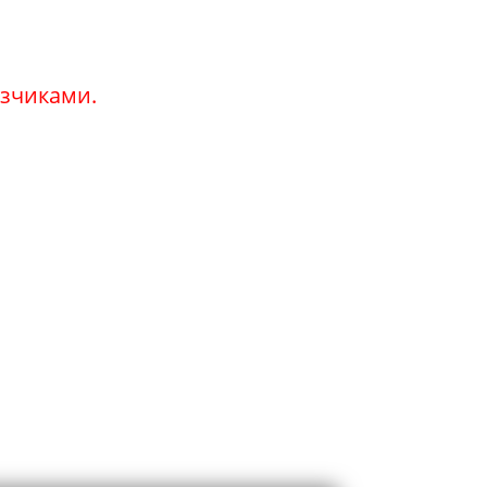
зчиками.