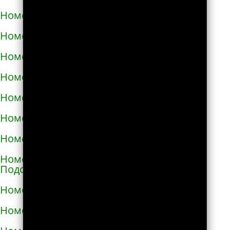
Номера телефонов такси в Малой Виске
Номера телефонов такси в Малине
Номера телефонов такси в Марганце
Номера телефонов такси в Мелитополе
Номера телефонов такси в Мене
Номера телефонов такси в Миргороде
Номера телефонов такси в Мироновке
Номера телефонов такси в Могилёве-
Подольском
Номера телефонов такси в Мукачево
Номера телефонов такси в Надворной