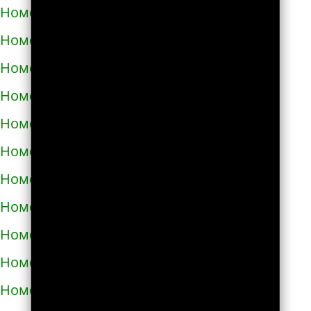
Номера телефонов такси в Днепре
Номера телефонов такси в Долине
Номера телефонов такси в Дрогобыче
Номера телефонов такси в Дублянах
Номера телефонов такси в Дубно
Номера телефонов такси в Дунаевцах
Номера телефонов такси в Жашкове
Номера телефонов такси в Жёлтых водах
Номера телефонов такси в Жидачове
Номера телефонов такси в Житомире
Номера телефонов такси в Жмеринке