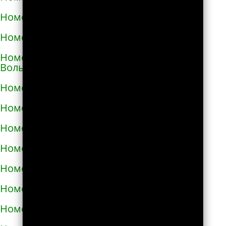
Номера телефонов такси в Виноградове
Номера телефонов такси в Вишнёвом
Номера телефонов такси во Владимире-
Волынском
Номера телефонов такси в Вознесенске
Номера телефонов такси в Волочиске
Номера телефонов такси в Вольногорске
Номера телефонов такси в Вольнянске
Номера телефонов такси в Вышгороде
Номера телефонов такси в Гайвороне
Номера телефонов такси в Гайсине