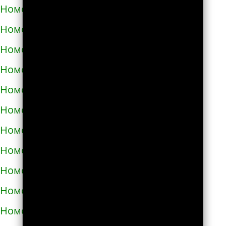
Номера телефонов такси в Червонограде
Номера телефонов такси в Черкассах
Номера телефонов такси в Чернигове
Номера телефонов такси в Черновцах
Номера телефонов такси в Черноморске
Номера телефонов такси в Чорткове
Номера телефонов такси в Чугуеве
Номера телефонов такси в Шепетовке
Номера телефонов такси в Шостке
Номера телефонов такси в Шполе
Номера телефонов такси в Энергодаре