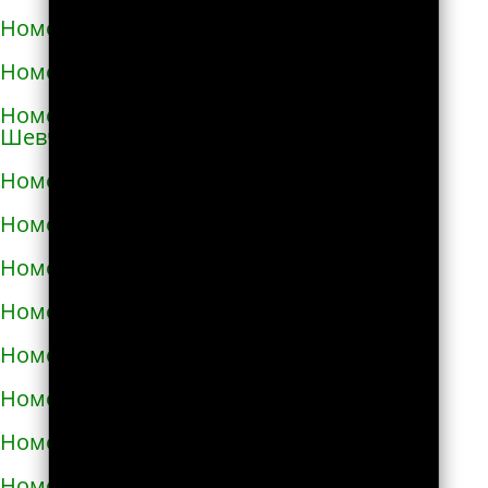
Номера телефонов такси в Коростене
Номера телефонов такси в Коростышеве
Номера телефонов такси в Корсунь-
Шевченковском
Номера телефонов такси в Корюковке
Номера телефонов такси в Костополе
Номера телефонов такси в Котельве
Номера телефонов такси в Коцюбинском
Номера телефонов такси в Красилове
Номера телефонов такси в Краснограде
Номера телефонов такси в Кременце
Номера телефонов такси в Кременчуге