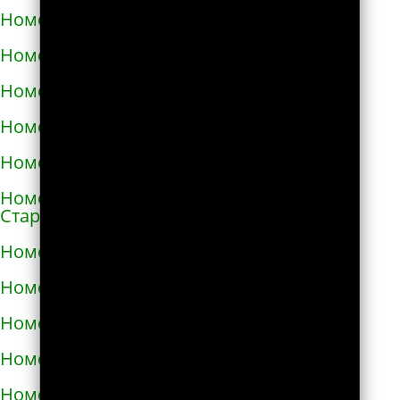
Номера телефонов такси в Снигирёвке
Номера телефонов такси в Снятыне
Номера телефонов такси в Сокале
Номера телефонов такси в Солоницевке
Номера телефонов такси в Сосновке
Номера телефонов такси в
Староконстантинове
Номера телефонов такси в Стебнике
Номера телефонов такси в Стрые
Номера телефонов такси в Сумах
Номера телефонов такси в Таврийске
Номера телефонов такси в Тальном