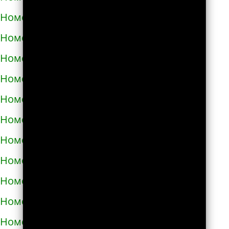
Номера телефонов такси в Тараще
Номера телефонов такси в Татарбунарах
Номера телефонов такси в Теплодаре
Номера телефонов такси в Теребовле
Номера телефонов такси в Терновке
Номера телефонов такси в Тернополе
Номера телефонов такси в Токмаке
Номера телефонов такси в Тростянце
Номера телефонов такси в Трускавце
Номера телефонов такси в Тульчине
Номера телефонов такси в Ужгороде