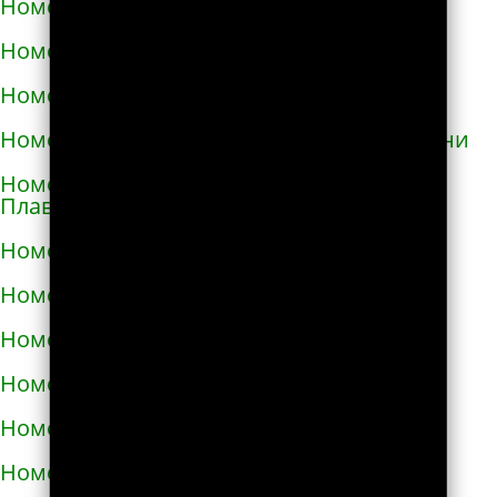
Номера телефонов такси в Геническе
Номера телефонов такси в Глухове
Номера телефонов такси в Гнивани
Номера телефонов такси в Голой Пристани
Номера телефонов такси в Горишних
Плавнях
Номера телефонов такси в Городище
Номера телефонов такси в Городке
Номера телефонов такси в Городке
Номера телефонов такси в Гостомеле
Номера телефонов такси в Гребёнке
Номера телефонов такси в Дергачах