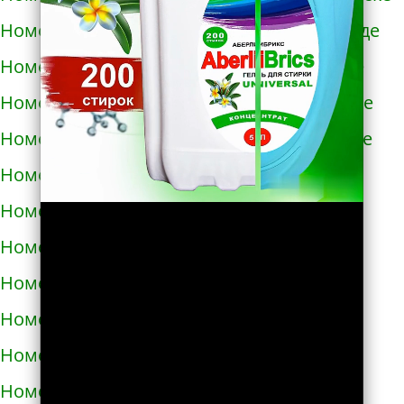
Номера телефонов такси в Новомиргороде
Номера телефонов такси в Новоукраинке
Номера телефонов такси в Новояворовске
Номера телефонов такси в Новом Роздоле
Номера телефонов такси в Носовке
Номера телефонов такси в Обухове
Номера телефонов такси в Овидиополе
Номера телефонов такси в Овруче
Номера телефонов такси в Одессе
Номера телефонов такси в Олевске
Номера телефонов такси в Орехове