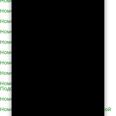
Номера телефонов такси в Измаиле
Номера телефонов такси в Изюме
Номера телефонов такси в Изяславе
Номера телефонов такси в Ильинцах
Номера телефонов такси в Ирпене
Номера телефонов такси в Казатине
Номера телефонов такси в Калиновке
Номера телефонов такси в Калуше
Номера телефонов такси в Каменце-
Подольском
Номера телефонов такси в Каменке
Номера телефонов такси в Каменке-Бугской