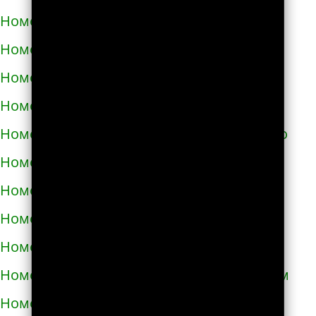
Номера телефонов такси в Самборе
Номера телефонов такси в Сарнах
Номера телефонов такси в Сваляве
Номера телефонов такси в Светловодске
Номера телефонов такси в Синельниково
Номера телефонов такси в Скадовске
Номера телефонов такси в Сквире
Номера телефонов такси в Славуте
Номера телефонов такси в Славутиче
Номера телефонов такси в Слобожанском
Номера телефонов такси в Смеле