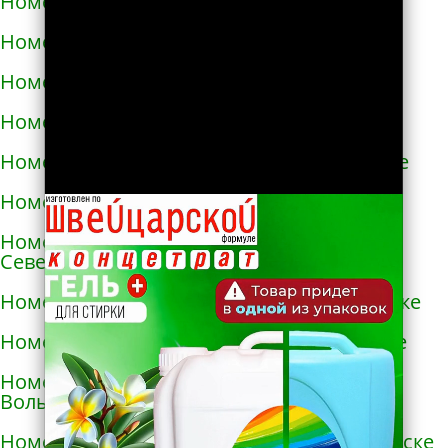
Номера телефонов такси в Нежине
Номера телефонов такси в Немирове
Номера телефонов такси в Нетешине
Номера телефонов такси в Никополе
Номера телефонов такси в Новой Каховке
Номера телефонов такси в Новой Одессе
Номера телефонов такси в Новгороде-
Северском
Номера телефонов такси в Новоалексеевке
Номера телефонов такси в Нововолынске
Номера телефонов такси в Новограде-
Волынском
Номера телефонов такси в Новоднестровске