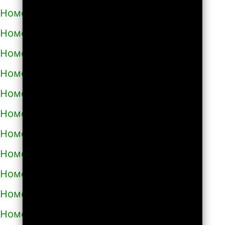
Номера телефонов такси в Узине
Номера телефонов такси в Украинке
Номера телефонов такси в Умани
Номера телефонов такси в Фастове
Номера телефонов такси в Харькове
Номера телефонов такси в Херсоне
Номера телефонов такси в Хмельнике
Номера телефонов такси в Хмельницком
Номера телефонов такси в Хороле
Номера телефонов такси в Христиновке
Номера телефонов такси в Хусте