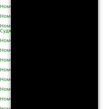
Номера телефонов такси в Ангарске
Номера телефонов такси в Андреаполе
Номера телефонов такси в Анжеро-
Судженске
Номера телефонов такси в Аниве
Номера телефонов такси в Анне
Номера телефонов такси в Апатитах
Номера телефонов такси в Апрелевке
Номера телефонов такси в Апшеронске
Номера телефонов такси в Арамиле
Номера телефонов такси в Аргуне
Номера телефонов такси в Ардатове