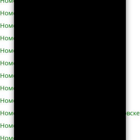
Номера телефонов такси в Броварах
Номера телефонов такси в Бродах
Номера телефонов такси в Бурштыне
Номера телефонов такси в Буче
Номера телефонов такси в Бучаче
Номера телефонов такси в Вараше
Номера телефонов такси в Васильевке
Номера телефонов такси в Василькове
Номера телефонов такси в Ватутино
Номера телефонов такси в Верхнеднепровске
Номера телефонов такси в Винниках
Номера телефонов такси в Виннице