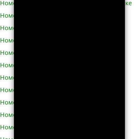
Номера телефонов такси в Южноукраинске
Номера телефонов такси в Яворове
Номера телефонов такси в Яготине
Номера телефонов такси в Абазе
Номера телефонов такси в Абакане
Номера телефонов такси в Абдулино
Номера телефонов такси в Абинске
Номера телефонов такси в Агидели
Номера телефонов такси в Агинском
Номера телефонов такси в Агрызе
Номера телефонов такси в Адыгейске