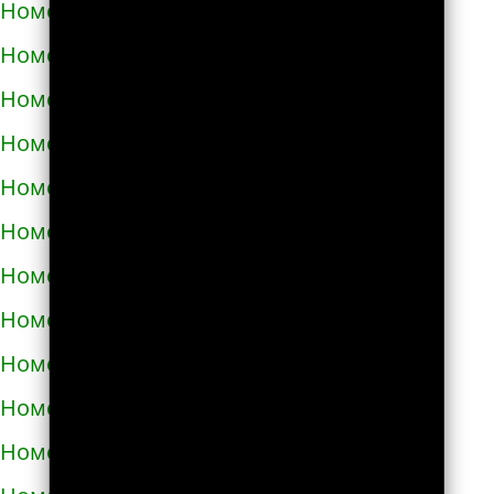
Номера телефонов такси в Бобровице
Номера телефонов такси в Богодухове
Номера телефонов такси в Богуславе
Номера телефонов такси в Болграде
Номера телефонов такси в Болехове
Номера телефонов такси в Борзне
Номера телефонов такси в Бориславе
Номера телефонов такси в Борисполе
Номера телефонов такси в Бородянке
Номера телефонов такси в Борщёве
Номера телефонов такси в Боярке