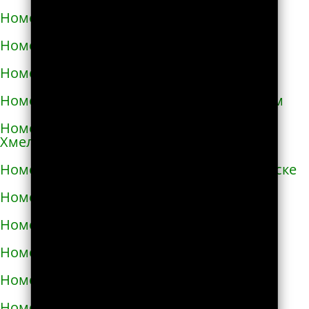
Номера телефонов такси в Очакове
Номера телефонов такси в Павлограде
Номера телефонов такси в Первомайске
Номера телефонов такси в Первомайском
Номера телефонов такси в Переяславе-
Хмельницком
Номера телефонов такси в Першотравенске
Номера телефонов такси в Пирятине
Номера телефонов такси в Подгородном
Номера телефонов такси в Подольске
Номера телефонов такси в Покрове
Номера телефонов такси в Пологах