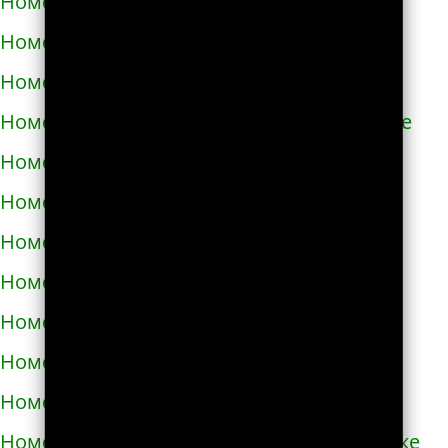
Номера телефонов такси в Азнакаево
Номера телефонов такси в Азове
Номера телефонов такси в Ак-Довураке
Номера телефонов такси в Академгородке
Номера телефонов такси в Аксае
Номера телефонов такси в Алагире
Номера телефонов такси в Алапаевске
Номера телефонов такси в Алатыре
Номера телефонов такси в Алдане
Номера телефонов такси в Алейске
Номера телефонов такси в Александрове
Номера телефонов такси в Александровске