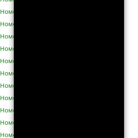
Номера телефонов такси в Полонном
Номера телефонов такси в Полтаве
Номера телефонов такси в Прилуках
Номера телефонов такси в Путивле
Номера телефонов такси в Пятихатках
Номера телефонов такси в Раздельной
Номера телефонов такси в Ракитном
Номера телефонов такси в Рахове
Номера телефонов такси в Рени
Номера телефонов такси в Ровно
Номера телефонов такси в Ромнах