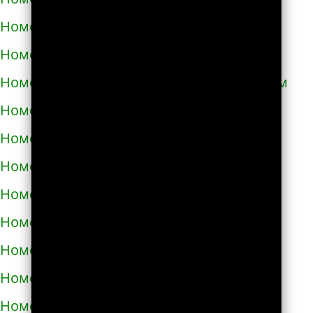
Номера телефонов такси в Кривом Роге
Номера телефонов такси в Кролевце
Номера телефонов такси в Кропивницком
Номера телефонов такси в Купянске
Номера телефонов такси в Ладыжине
Номера телефонов такси в Лозовой
Номера телефонов такси в Лохвице
Номера телефонов такси в Лубнах
Номера телефонов такси в Луцке
Номера телефонов такси во Львове
Номера телефонов такси в Люботине