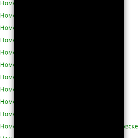
Номера телефонов такси в Жолкве
Номера телефонов такси в Запорожье
Номера телефонов такси в Збараже
Номера телефонов такси в Звенигородке
Номера телефонов такси в Здолбунове
Номера телефонов такси в Змиёве
Номера телефонов такси в Знаменке
Номера телефонов такси в Золотоноше
Номера телефонов такси в Золочеве
Номера телефонов такси в Иванкове
Номера телефонов такси в Ивано-Франковске