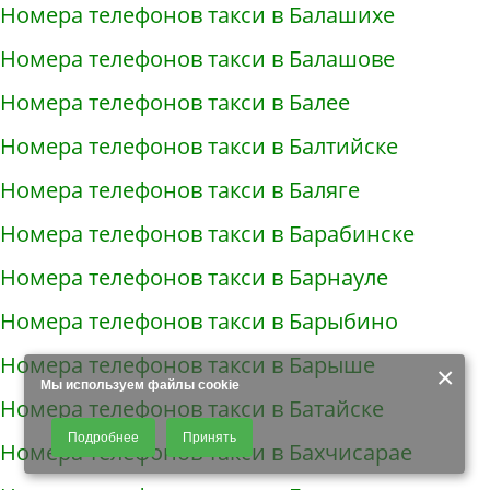
Номера телефонов такси в Балашихе
Номера телефонов такси в Балашове
Номера телефонов такси в Балее
Номера телефонов такси в Балтийске
Номера телефонов такси в Баляге
Номера телефонов такси в Барабинске
Номера телефонов такси в Барнауле
Номера телефонов такси в Барыбино
Номера телефонов такси в Барыше
×
Мы используем файлы cookie
Номера телефонов такси в Батайске
Продолжая использовать наш сайт, Вы даете согласие на обработку
Подробнее
Принять
файлов - COOKIES, пользовательских данных (файлы-cookies, IP-адрес,
Номера телефонов такси в Бахчисарае
данные об идентификаторе браузера, дата и время осуществления
доступа к сайту, история поисковых запросов) для сбора аналитической и