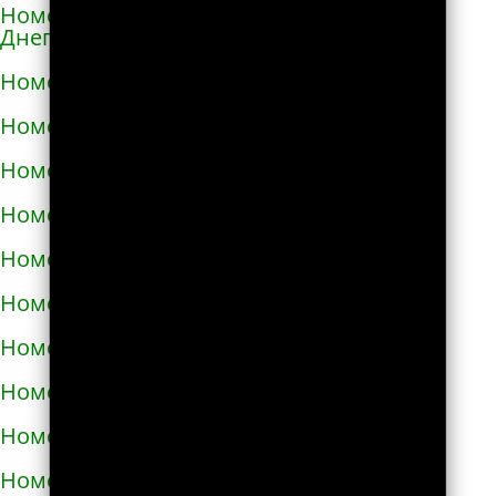
Номера телефонов такси в Каменке-
Днепровской
Номера телефонов такси в Каменском
Номера телефонов такси в Каневе
Номера телефонов такси в Карловке
Номера телефонов такси в Каховке
Номера телефонов такси в Киверцах
Номера телефонов такси в Киеве
Номера телефонов такси в Килие
Номера телефонов такси в Ковеле
Номера телефонов такси в Коломые
Номера телефонов такси в Конотопе