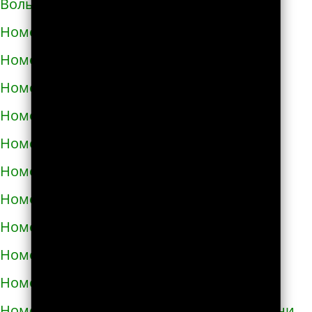
Волынском
Номера телефонов такси в Вознесенске
Номера телефонов такси в Волочиске
Номера телефонов такси в Вольногорске
Номера телефонов такси в Вольнянске
Номера телефонов такси в Вышгороде
Номера телефонов такси в Гайвороне
Номера телефонов такси в Гайсине
Номера телефонов такси в Геническе
Номера телефонов такси в Глухове
Номера телефонов такси в Гнивани
Номера телефонов такси в Голой Пристани