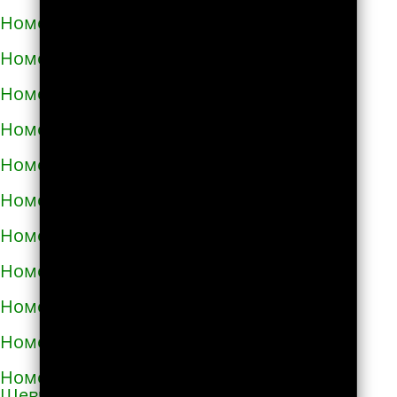
Номера телефонов такси в Карловке
Номера телефонов такси в Каховке
Номера телефонов такси в Киверцах
Номера телефонов такси в Киеве
Номера телефонов такси в Килие
Номера телефонов такси в Ковеле
Номера телефонов такси в Коломые
Номера телефонов такси в Конотопе
Номера телефонов такси в Коростене
Номера телефонов такси в Коростышеве
Номера телефонов такси в Корсунь-
Шевченковском