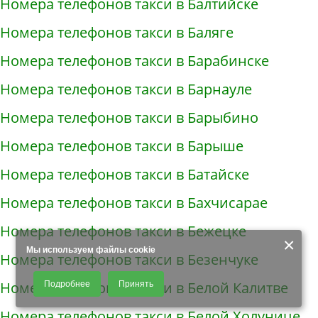
Номера телефонов такси в Балтийске
Номера телефонов такси в Баляге
Номера телефонов такси в Барабинске
Номера телефонов такси в Барнауле
Номера телефонов такси в Барыбино
Номера телефонов такси в Барыше
Номера телефонов такси в Батайске
Номера телефонов такси в Бахчисарае
Номера телефонов такси в Бежецке
×
Мы используем файлы cookie
Номера телефонов такси в Безенчуке
Продолжая использовать наш сайт, Вы даете согласие на обработку
Номера телефонов такси в Белой Калитве
Подробнее
Принять
файлов - COOKIES, пользовательских данных (файлы-cookies, IP-адрес,
данные об идентификаторе браузера, дата и время осуществления
Номера телефонов такси в Белой Холунице
доступа к сайту, история поисковых запросов) для сбора аналитической и