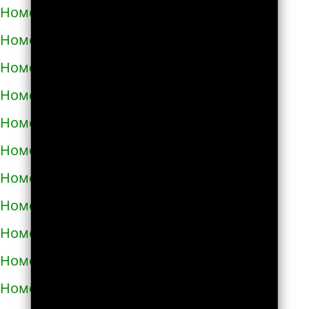
Номера телефонов такси в Фастове
Номера телефонов такси в Харькове
Номера телефонов такси в Херсоне
Номера телефонов такси в Хмельнике
Номера телефонов такси в Хмельницком
Номера телефонов такси в Хороле
Номера телефонов такси в Христиновке
Номера телефонов такси в Хусте
Номера телефонов такси в Червонограде
Номера телефонов такси в Черкассах
Номера телефонов такси в Чернигове