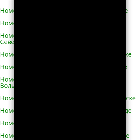
Номера телефонов такси в Новой Каховке
Номера телефонов такси в Новой Одессе
Номера телефонов такси в Новгороде-
Северском
Номера телефонов такси в Новоалексеевке
Номера телефонов такси в Нововолынске
Номера телефонов такси в Новограде-
Волынском
Номера телефонов такси в Новоднестровске
Номера телефонов такси в Новомиргороде
Номера телефонов такси в Новоукраинке
Номера телефонов такси в Новояворовске