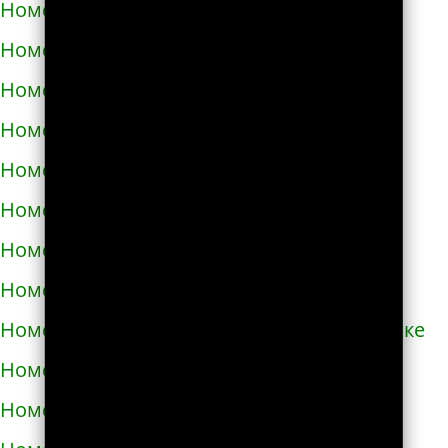
Номера телефонов такси в Черновцах
Номера телефонов такси в Черноморске
Номера телефонов такси в Чорткове
Номера телефонов такси в Чугуеве
Номера телефонов такси в Шепетовке
Номера телефонов такси в Шостке
Номера телефонов такси в Шполе
Номера телефонов такси в Энергодаре
Номера телефонов такси в Южноукраинске
Номера телефонов такси в Яворове
Номера телефонов такси в Яготине