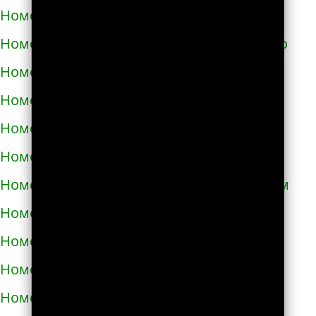
Номера телефонов такси в Светловодске
Номера телефонов такси в Синельниково
Номера телефонов такси в Скадовске
Номера телефонов такси в Сквире
Номера телефонов такси в Славуте
Номера телефонов такси в Славутиче
Номера телефонов такси в Слобожанском
Номера телефонов такси в Смеле
Номера телефонов такси в Снигирёвке
Номера телефонов такси в Снятыне
Номера телефонов такси в Сокале