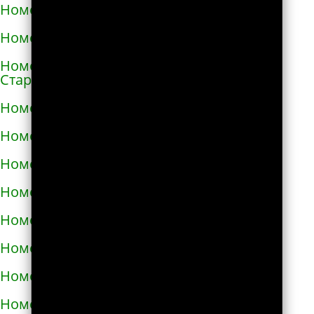
Номера телефонов такси в Солоницевке
Номера телефонов такси в Сосновке
Номера телефонов такси в
Староконстантинове
Номера телефонов такси в Стебнике
Номера телефонов такси в Стрые
Номера телефонов такси в Сумах
Номера телефонов такси в Таврийске
Номера телефонов такси в Тальном
Номера телефонов такси в Тараще
Номера телефонов такси в Татарбунарах
Номера телефонов такси в Теплодаре