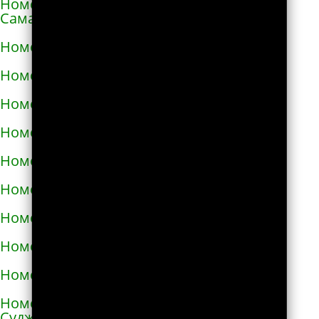
Номера телефонов такси в Алексеевке
Самарской области
Номера телефонов такси в Алексине
Номера телефонов такси в Алупке
Номера телефонов такси в Алуште
Номера телефонов такси в Альметьевске
Номера телефонов такси в Амурске
Номера телефонов такси в Анадыре
Номера телефонов такси в Анапе
Номера телефонов такси в Ангарске
Номера телефонов такси в Андреаполе
Номера телефонов такси в Анжеро-
Судженске