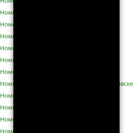
Номера телефонов такси в Звенигородке
Номера телефонов такси в Здолбунове
Номера телефонов такси в Змиёве
Номера телефонов такси в Знаменке
Номера телефонов такси в Золотоноше
Номера телефонов такси в Золочеве
Номера телефонов такси в Иванкове
Номера телефонов такси в Ивано-Франковске
Номера телефонов такси в Измаиле
Номера телефонов такси в Изюме
Номера телефонов такси в Изяславе
Номера телефонов такси в Ильинцах