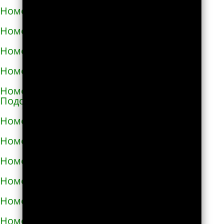
Номера телефонов такси в Мелитополе
Номера телефонов такси в Мене
Номера телефонов такси в Миргороде
Номера телефонов такси в Мироновке
Номера телефонов такси в Могилёве-
Подольском
Номера телефонов такси в Мукачево
Номера телефонов такси в Надворной
Номера телефонов такси в Нежине
Номера телефонов такси в Немирове
Номера телефонов такси в Нетешине
Номера телефонов такси в Никополе