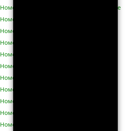
Номера телефонов такси в Новом Роздоле
Номера телефонов такси в Носовке
Номера телефонов такси в Обухове
Номера телефонов такси в Овидиополе
Номера телефонов такси в Овруче
Номера телефонов такси в Одессе
Номера телефонов такси в Олевске
Номера телефонов такси в Орехове
Номера телефонов такси в Очакове
Номера телефонов такси в Павлограде
Номера телефонов такси в Первомайске