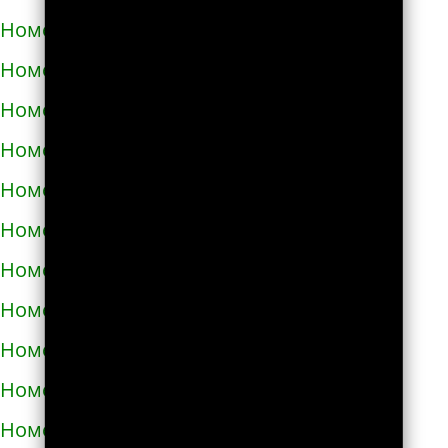
Номера телефонов такси в Купянске
Номера телефонов такси в Ладыжине
Номера телефонов такси в Лозовой
Номера телефонов такси в Лохвице
Номера телефонов такси в Лубнах
Номера телефонов такси в Луцке
Номера телефонов такси во Львове
Номера телефонов такси в Люботине
Номера телефонов такси в Малой Виске
Номера телефонов такси в Малине
Номера телефонов такси в Марганце