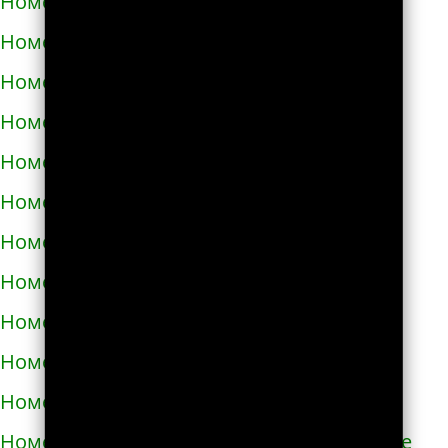
Номера телефонов такси в Абазе
Номера телефонов такси в Абакане
Номера телефонов такси в Абдулино
Номера телефонов такси в Абинске
Номера телефонов такси в Агидели
Номера телефонов такси в Агинском
Номера телефонов такси в Агрызе
Номера телефонов такси в Адыгейске
Номера телефонов такси в Азнакаево
Номера телефонов такси в Азове
Номера телефонов такси в Ак-Довураке
Номера телефонов такси в Академгородке