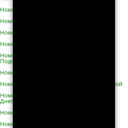
Номера телефонов такси в Ирпене
Номера телефонов такси в Казатине
Номера телефонов такси в Калиновке
Номера телефонов такси в Калуше
Номера телефонов такси в Каменце-
Подольском
Номера телефонов такси в Каменке
Номера телефонов такси в Каменке-Бугской
Номера телефонов такси в Каменке-
Днепровской
Номера телефонов такси в Каменском
Номера телефонов такси в Каневе