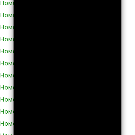
Номера телефонов такси в Дублянах
Номера телефонов такси в Дубно
Номера телефонов такси в Дунаевцах
Номера телефонов такси в Жашкове
Номера телефонов такси в Жёлтых водах
Номера телефонов такси в Жидачове
Номера телефонов такси в Житомире
Номера телефонов такси в Жмеринке
Номера телефонов такси в Жолкве
Номера телефонов такси в Запорожье
Номера телефонов такси в Збараже