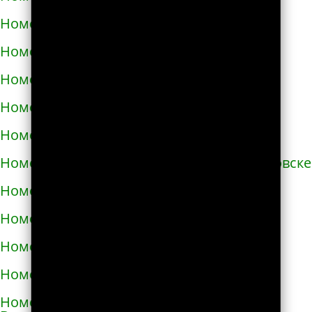
Номера телефонов такси в Бучаче
Номера телефонов такси в Вараше
Номера телефонов такси в Васильевке
Номера телефонов такси в Василькове
Номера телефонов такси в Ватутино
Номера телефонов такси в Верхнеднепровске
Номера телефонов такси в Винниках
Номера телефонов такси в Виннице
Номера телефонов такси в Виноградове
Номера телефонов такси в Вишнёвом
Номера телефонов такси во Владимире-