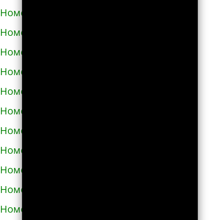
Номера телефонов такси в Теребовле
Номера телефонов такси в Терновке
Номера телефонов такси в Тернополе
Номера телефонов такси в Токмаке
Номера телефонов такси в Тростянце
Номера телефонов такси в Трускавце
Номера телефонов такси в Тульчине
Номера телефонов такси в Ужгороде
Номера телефонов такси в Узине
Номера телефонов такси в Украинке
Номера телефонов такси в Умани