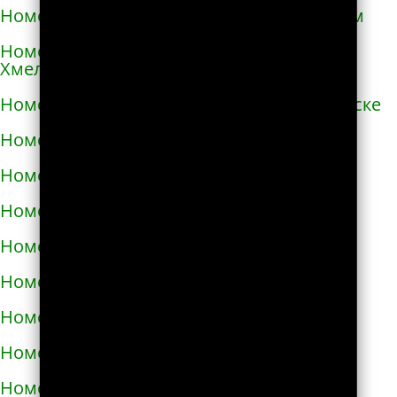
Номера телефонов такси в Первомайском
Номера телефонов такси в Переяславе-
Хмельницком
Номера телефонов такси в Першотравенске
Номера телефонов такси в Пирятине
Номера телефонов такси в Подгородном
Номера телефонов такси в Подольске
Номера телефонов такси в Покрове
Номера телефонов такси в Пологах
Номера телефонов такси в Полонном
Номера телефонов такси в Полтаве
Номера телефонов такси в Прилуках