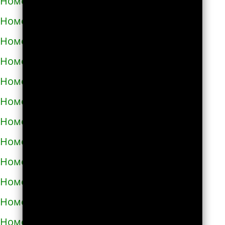
Номера телефонов такси в Болграде
Номера телефонов такси в Болехове
Номера телефонов такси в Борзне
Номера телефонов такси в Бориславе
Номера телефонов такси в Борисполе
Номера телефонов такси в Бородянке
Номера телефонов такси в Борщёве
Номера телефонов такси в Боярке
Номера телефонов такси в Броварах
Номера телефонов такси в Бродах
Номера телефонов такси в Бурштыне
Номера телефонов такси в Буче