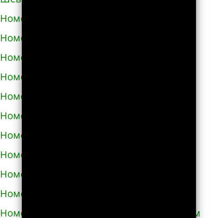
Номера телефонов такси в Корюковке
Номера телефонов такси в Костополе
Номера телефонов такси в Котельве
Номера телефонов такси в Коцюбинском
Номера телефонов такси в Красилове
Номера телефонов такси в Краснограде
Номера телефонов такси в Кременце
Номера телефонов такси в Кременчуге
Номера телефонов такси в Кривом Роге
Номера телефонов такси в Кролевце
Номера телефонов такси в Кропивницком