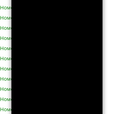
Номера телефонов такси в Путивле
Номера телефонов такси в Пятихатках
Номера телефонов такси в Раздельной
Номера телефонов такси в Ракитном
Номера телефонов такси в Рахове
Номера телефонов такси в Рени
Номера телефонов такси в Ровно
Номера телефонов такси в Ромнах
Номера телефонов такси в Самборе
Номера телефонов такси в Сарнах
Номера телефонов такси в Сваляве