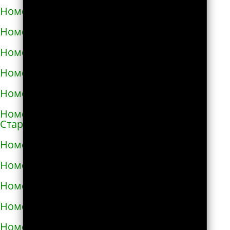
Номера телефонов такси в Снигирёвке
Номера телефонов такси в Снятыне
Номера телефонов такси в Сокале
Номера телефонов такси в Солоницевке
Номера телефонов такси в Сосновке
Номера телефонов такси в
Староконстантинове
Номера телефонов такси в Стебнике
Номера телефонов такси в Стрые
Номера телефонов такси в Сумах
Номера телефонов такси в Таврийске
Номера телефонов такси в Тальном