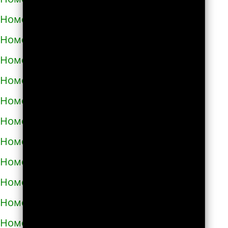
Номера телефонов такси в Полонном
Номера телефонов такси в Полтаве
Номера телефонов такси в Прилуках
Номера телефонов такси в Путивле
Номера телефонов такси в Пятихатках
Номера телефонов такси в Раздельной
Номера телефонов такси в Ракитном
Номера телефонов такси в Рахове
Номера телефонов такси в Рени
Номера телефонов такси в Ровно
Номера телефонов такси в Ромнах