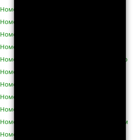
Номера телефонов такси в Самборе
Номера телефонов такси в Сарнах
Номера телефонов такси в Сваляве
Номера телефонов такси в Светловодске
Номера телефонов такси в Синельниково
Номера телефонов такси в Скадовске
Номера телефонов такси в Сквире
Номера телефонов такси в Славуте
Номера телефонов такси в Славутиче
Номера телефонов такси в Слобожанском
Номера телефонов такси в Смеле