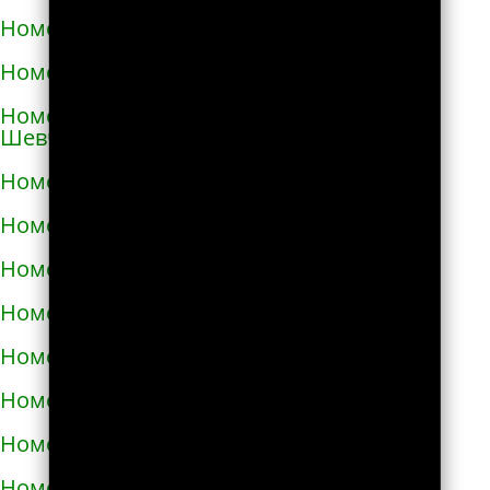
Номера телефонов такси в Коростене
Номера телефонов такси в Коростышеве
Номера телефонов такси в Корсунь-
Шевченковском
Номера телефонов такси в Корюковке
Номера телефонов такси в Костополе
Номера телефонов такси в Котельве
Номера телефонов такси в Коцюбинском
Номера телефонов такси в Красилове
Номера телефонов такси в Краснограде
Номера телефонов такси в Кременце
Номера телефонов такси в Кременчуге