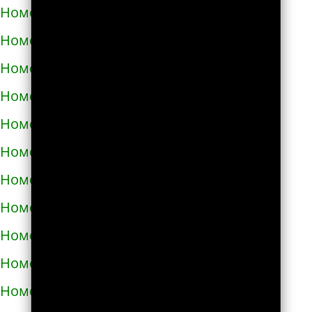
Номера телефонов такси в Червонограде
Номера телефонов такси в Черкассах
Номера телефонов такси в Чернигове
Номера телефонов такси в Черновцах
Номера телефонов такси в Черноморске
Номера телефонов такси в Чорткове
Номера телефонов такси в Чугуеве
Номера телефонов такси в Шепетовке
Номера телефонов такси в Шостке
Номера телефонов такси в Шполе
Номера телефонов такси в Энергодаре