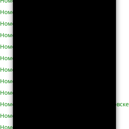
Номера телефонов такси в Броварах
Номера телефонов такси в Бродах
Номера телефонов такси в Бурштыне
Номера телефонов такси в Буче
Номера телефонов такси в Бучаче
Номера телефонов такси в Вараше
Номера телефонов такси в Васильевке
Номера телефонов такси в Василькове
Номера телефонов такси в Ватутино
Номера телефонов такси в Верхнеднепровске
Номера телефонов такси в Винниках
Номера телефонов такси в Виннице