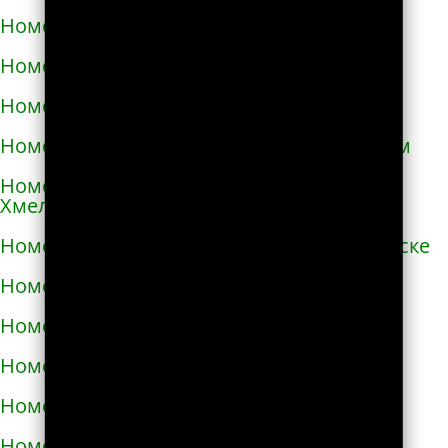
Номера телефонов такси в Очакове
Номера телефонов такси в Павлограде
Номера телефонов такси в Первомайске
Номера телефонов такси в Первомайском
Номера телефонов такси в Переяславе-
Хмельницком
Номера телефонов такси в Першотравенске
Номера телефонов такси в Пирятине
Номера телефонов такси в Подгородном
Номера телефонов такси в Подольске
Номера телефонов такси в Покрове
Номера телефонов такси в Пологах