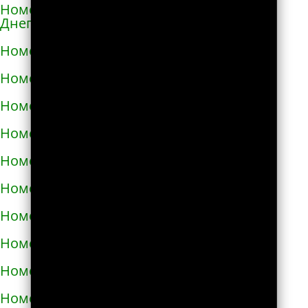
Номера телефонов такси в Каменке-
Днепровской
Номера телефонов такси в Каменском
Номера телефонов такси в Каневе
Номера телефонов такси в Карловке
Номера телефонов такси в Каховке
Номера телефонов такси в Киверцах
Номера телефонов такси в Киеве
Номера телефонов такси в Килие
Номера телефонов такси в Ковеле
Номера телефонов такси в Коломые
Номера телефонов такси в Конотопе