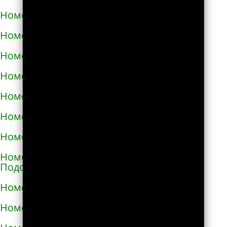
Номера телефонов такси в Малой Виске
Номера телефонов такси в Малине
Номера телефонов такси в Марганце
Номера телефонов такси в Мелитополе
Номера телефонов такси в Мене
Номера телефонов такси в Миргороде
Номера телефонов такси в Мироновке
Номера телефонов такси в Могилёве-
Подольском
Номера телефонов такси в Мукачево
Номера телефонов такси в Надворной