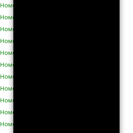
Номера телефонов такси в Днепре
Номера телефонов такси в Долине
Номера телефонов такси в Дрогобыче
Номера телефонов такси в Дублянах
Номера телефонов такси в Дубно
Номера телефонов такси в Дунаевцах
Номера телефонов такси в Жашкове
Номера телефонов такси в Жёлтых водах
Номера телефонов такси в Жидачове
Номера телефонов такси в Житомире
Номера телефонов такси в Жмеринке