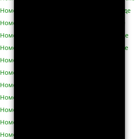
Номера телефонов такси в Новомиргороде
Номера телефонов такси в Новоукраинке
Номера телефонов такси в Новояворовске
Номера телефонов такси в Новом Роздоле
Номера телефонов такси в Носовке
Номера телефонов такси в Обухове
Номера телефонов такси в Овидиополе
Номера телефонов такси в Овруче
Номера телефонов такси в Одессе
Номера телефонов такси в Олевске
Номера телефонов такси в Орехове