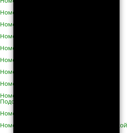
Номера телефонов такси в Измаиле
Номера телефонов такси в Изюме
Номера телефонов такси в Изяславе
Номера телефонов такси в Ильинцах
Номера телефонов такси в Ирпене
Номера телефонов такси в Казатине
Номера телефонов такси в Калиновке
Номера телефонов такси в Калуше
Номера телефонов такси в Каменце-
Подольском
Номера телефонов такси в Каменке
Номера телефонов такси в Каменке-Бугской