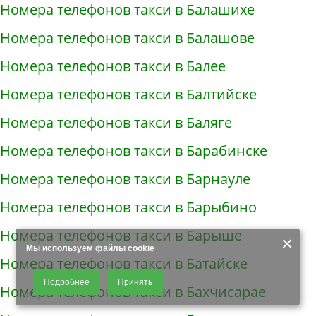
Номера телефонов такси в Балашихе
Номера телефонов такси в Балашове
Номера телефонов такси в Балее
Номера телефонов такси в Балтийске
Номера телефонов такси в Баляге
Номера телефонов такси в Барабинске
Номера телефонов такси в Барнауле
Номера телефонов такси в Барыбино
Номера телефонов такси в Барыше
×
Мы используем файлы cookie
Номера телефонов такси в Батайске
Продолжая использовать наш сайт, Вы даете согласие на обработку
Подробнее
Принять
файлов - COOKIES, пользовательских данных (файлы-cookies, IP-адрес,
Номера телефонов такси в Бахчисарае
данные об идентификаторе браузера, дата и время осуществления
доступа к сайту, история поисковых запросов) для сбора аналитической и