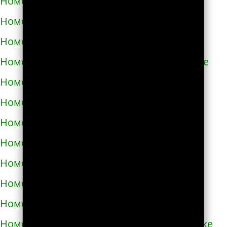
Номера телефонов такси в Азнакаево
Номера телефонов такси в Азове
Номера телефонов такси в Ак-Довураке
Номера телефонов такси в Академгородке
Номера телефонов такси в Аксае
Номера телефонов такси в Алагире
Номера телефонов такси в Алапаевске
Номера телефонов такси в Алатыре
Номера телефонов такси в Алдане
Номера телефонов такси в Алейске
Номера телефонов такси в Александрове
Номера телефонов такси в Александровске