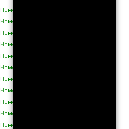
Номера телефонов такси в Тараще
Номера телефонов такси в Татарбунарах
Номера телефонов такси в Теплодаре
Номера телефонов такси в Теребовле
Номера телефонов такси в Терновке
Номера телефонов такси в Тернополе
Номера телефонов такси в Токмаке
Номера телефонов такси в Тростянце
Номера телефонов такси в Трускавце
Номера телефонов такси в Тульчине
Номера телефонов такси в Ужгороде