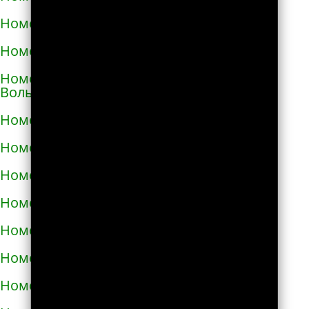
Номера телефонов такси в Виноградове
Номера телефонов такси в Вишнёвом
Номера телефонов такси во Владимире-
Волынском
Номера телефонов такси в Вознесенске
Номера телефонов такси в Волочиске
Номера телефонов такси в Вольногорске
Номера телефонов такси в Вольнянске
Номера телефонов такси в Вышгороде
Номера телефонов такси в Гайвороне
Номера телефонов такси в Гайсине