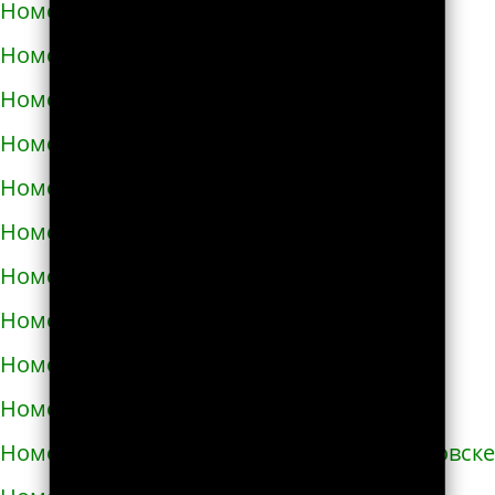
Номера телефонов такси в Жолкве
Номера телефонов такси в Запорожье
Номера телефонов такси в Збараже
Номера телефонов такси в Звенигородке
Номера телефонов такси в Здолбунове
Номера телефонов такси в Змиёве
Номера телефонов такси в Знаменке
Номера телефонов такси в Золотоноше
Номера телефонов такси в Золочеве
Номера телефонов такси в Иванкове
Номера телефонов такси в Ивано-Франковске