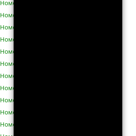
Номера телефонов такси в Бобровице
Номера телефонов такси в Богодухове
Номера телефонов такси в Богуславе
Номера телефонов такси в Болграде
Номера телефонов такси в Болехове
Номера телефонов такси в Борзне
Номера телефонов такси в Бориславе
Номера телефонов такси в Борисполе
Номера телефонов такси в Бородянке
Номера телефонов такси в Борщёве
Номера телефонов такси в Боярке