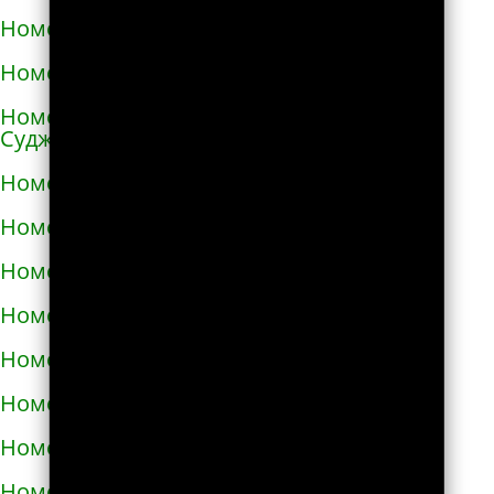
Номера телефонов такси в Ангарске
Номера телефонов такси в Андреаполе
Номера телефонов такси в Анжеро-
Судженске
Номера телефонов такси в Аниве
Номера телефонов такси в Анне
Номера телефонов такси в Апатитах
Номера телефонов такси в Апрелевке
Номера телефонов такси в Апшеронске
Номера телефонов такси в Арамиле
Номера телефонов такси в Аргуне
Номера телефонов такси в Ардатове