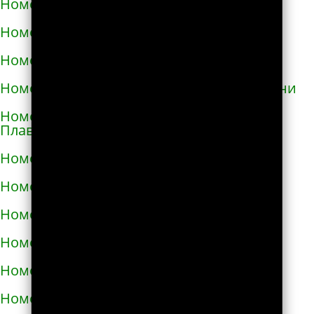
Номера телефонов такси в Геническе
Номера телефонов такси в Глухове
Номера телефонов такси в Гнивани
Номера телефонов такси в Голой Пристани
Номера телефонов такси в Горишних
Плавнях
Номера телефонов такси в Городище
Номера телефонов такси в Городке
Номера телефонов такси в Городке
Номера телефонов такси в Гостомеле
Номера телефонов такси в Гребёнке
Номера телефонов такси в Дергачах