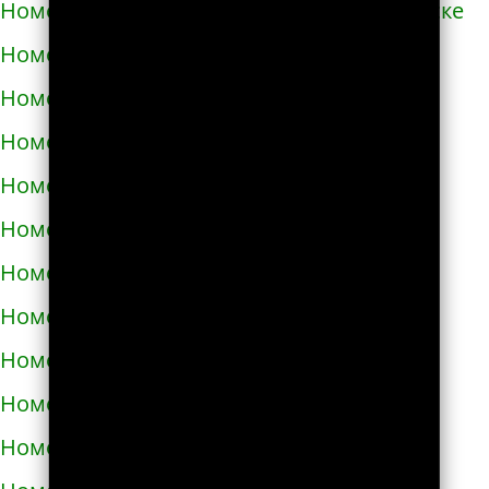
Номера телефонов такси в Южноукраинске
Номера телефонов такси в Яворове
Номера телефонов такси в Яготине
Номера телефонов такси в Абазе
Номера телефонов такси в Абакане
Номера телефонов такси в Абдулино
Номера телефонов такси в Абинске
Номера телефонов такси в Агидели
Номера телефонов такси в Агинском
Номера телефонов такси в Агрызе
Номера телефонов такси в Адыгейске