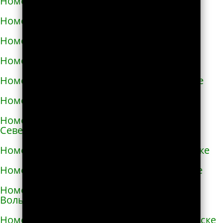
Номера телефонов такси в Нежине
Номера телефонов такси в Немирове
Номера телефонов такси в Нетешине
Номера телефонов такси в Никополе
Номера телефонов такси в Новой Каховке
Номера телефонов такси в Новой Одессе
Номера телефонов такси в Новгороде-
Северском
Номера телефонов такси в Новоалексеевке
Номера телефонов такси в Нововолынске
Номера телефонов такси в Новограде-
Волынском
Номера телефонов такси в Новоднестровске