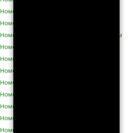
Номера телефонов такси в Кривом Роге
Номера телефонов такси в Кролевце
Номера телефонов такси в Кропивницком
Номера телефонов такси в Купянске
Номера телефонов такси в Ладыжине
Номера телефонов такси в Лозовой
Номера телефонов такси в Лохвице
Номера телефонов такси в Лубнах
Номера телефонов такси в Луцке
Номера телефонов такси во Львове
Номера телефонов такси в Люботине