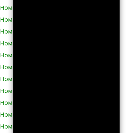
Номера телефонов такси в Узине
Номера телефонов такси в Украинке
Номера телефонов такси в Умани
Номера телефонов такси в Фастове
Номера телефонов такси в Харькове
Номера телефонов такси в Херсоне
Номера телефонов такси в Хмельнике
Номера телефонов такси в Хмельницком
Номера телефонов такси в Хороле
Номера телефонов такси в Христиновке
Номера телефонов такси в Хусте