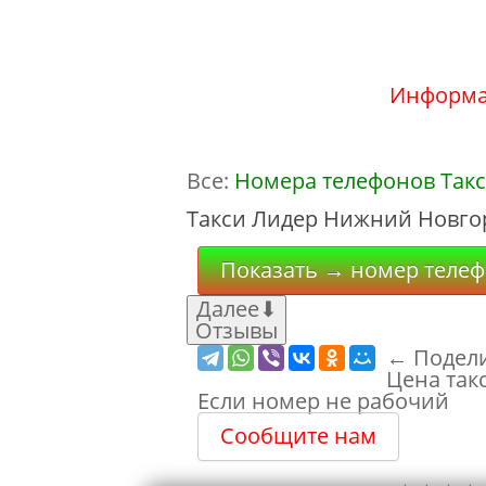
Информа
Все:
Номера телефонов Так
Такси Лидер Нижний Новго
Показать → номер теле
Далее
⬇
Отзывы
← Подел
Цена так
Если номер не рабочий
Сообщите нам