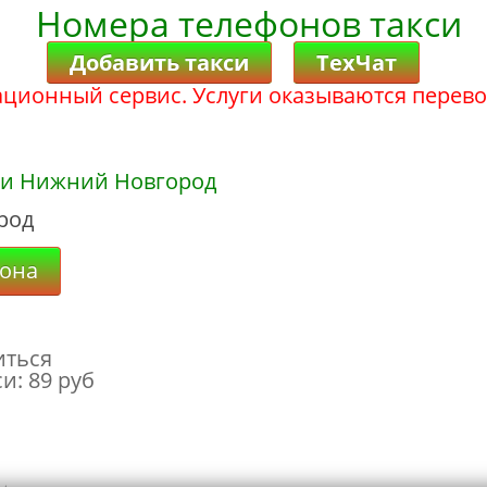
Номера телефонов такси
Добавить такси
ТехЧат
ционный сервис. Услуги оказываются перево
си Нижний Новгород
род
фона
иться
си:
89 руб