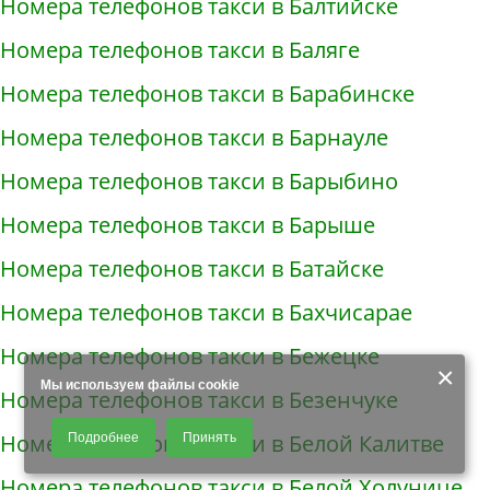
Номера телефонов такси в Балтийске
Номера телефонов такси в Баляге
Номера телефонов такси в Барабинске
Номера телефонов такси в Барнауле
Номера телефонов такси в Барыбино
Номера телефонов такси в Барыше
Номера телефонов такси в Батайске
Номера телефонов такси в Бахчисарае
Номера телефонов такси в Бежецке
×
Мы используем файлы cookie
Номера телефонов такси в Безенчуке
Продолжая использовать наш сайт, Вы даете согласие на обработку
Номера телефонов такси в Белой Калитве
Подробнее
Принять
файлов - COOKIES, пользовательских данных (файлы-cookies, IP-адрес,
данные об идентификаторе браузера, дата и время осуществления
Номера телефонов такси в Белой Холунице
доступа к сайту, история поисковых запросов) для сбора аналитической и