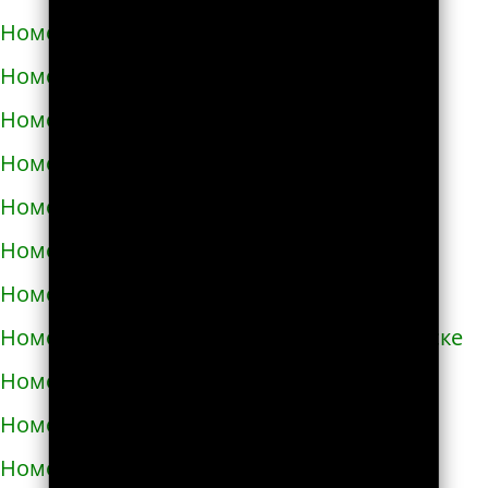
Номера телефонов такси в Черноморске
Номера телефонов такси в Чорткове
Номера телефонов такси в Чугуеве
Номера телефонов такси в Шепетовке
Номера телефонов такси в Шостке
Номера телефонов такси в Шполе
Номера телефонов такси в Энергодаре
Номера телефонов такси в Южноукраинске
Номера телефонов такси в Яворове
Номера телефонов такси в Яготине
Номера телефонов такси в Абазе