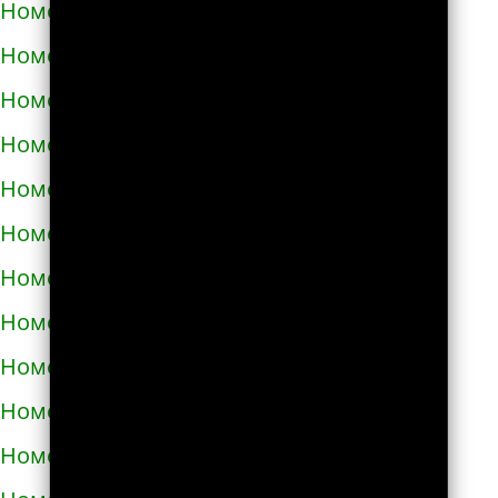
Номера телефонов такси в Путивле
Номера телефонов такси в Пятихатках
Номера телефонов такси в Раздельной
Номера телефонов такси в Ракитном
Номера телефонов такси в Рахове
Номера телефонов такси в Рени
Номера телефонов такси в Ровно
Номера телефонов такси в Ромнах
Номера телефонов такси в Самборе
Номера телефонов такси в Сарнах
Номера телефонов такси в Сваляве