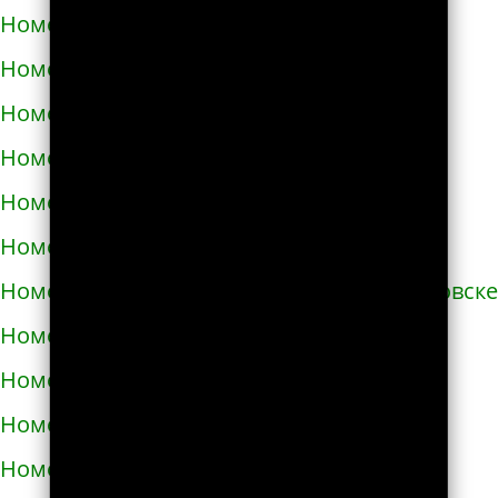
Номера телефонов такси в Здолбунове
Номера телефонов такси в Змиёве
Номера телефонов такси в Знаменке
Номера телефонов такси в Золотоноше
Номера телефонов такси в Золочеве
Номера телефонов такси в Иванкове
Номера телефонов такси в Ивано-Франковске
Номера телефонов такси в Измаиле
Номера телефонов такси в Изюме
Номера телефонов такси в Изяславе
Номера телефонов такси в Ильинцах