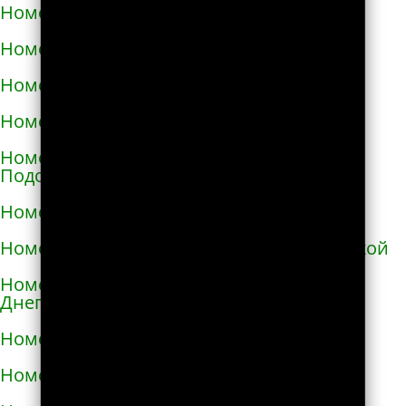
Номера телефонов такси в Ирпене
Номера телефонов такси в Казатине
Номера телефонов такси в Калиновке
Номера телефонов такси в Калуше
Номера телефонов такси в Каменце-
Подольском
Номера телефонов такси в Каменке
Номера телефонов такси в Каменке-Бугской
Номера телефонов такси в Каменке-
Днепровской
Номера телефонов такси в Каменском
Номера телефонов такси в Каневе