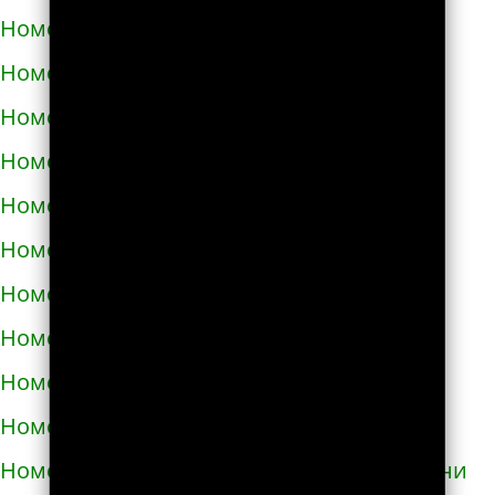
Номера телефонов такси в Вознесенске
Номера телефонов такси в Волочиске
Номера телефонов такси в Вольногорске
Номера телефонов такси в Вольнянске
Номера телефонов такси в Вышгороде
Номера телефонов такси в Гайвороне
Номера телефонов такси в Гайсине
Номера телефонов такси в Геническе
Номера телефонов такси в Глухове
Номера телефонов такси в Гнивани
Номера телефонов такси в Голой Пристани