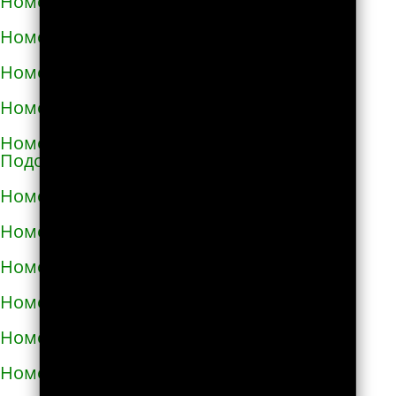
Номера телефонов такси в Мелитополе
Номера телефонов такси в Мене
Номера телефонов такси в Миргороде
Номера телефонов такси в Мироновке
Номера телефонов такси в Могилёве-
Подольском
Номера телефонов такси в Мукачево
Номера телефонов такси в Надворной
Номера телефонов такси в Нежине
Номера телефонов такси в Немирове
Номера телефонов такси в Нетешине
Номера телефонов такси в Никополе