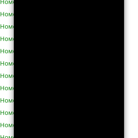
Номера телефонов такси в Теребовле
Номера телефонов такси в Терновке
Номера телефонов такси в Тернополе
Номера телефонов такси в Токмаке
Номера телефонов такси в Тростянце
Номера телефонов такси в Трускавце
Номера телефонов такси в Тульчине
Номера телефонов такси в Ужгороде
Номера телефонов такси в Узине
Номера телефонов такси в Украинке
Номера телефонов такси в Умани
Номера телефонов такси в Фастове