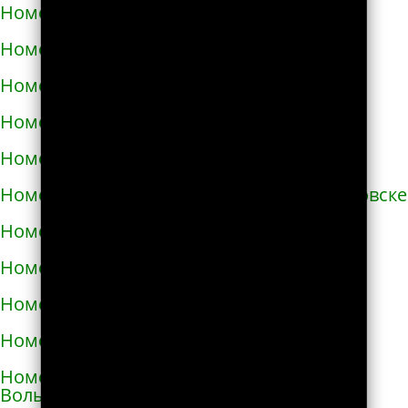
Номера телефонов такси в Бучаче
Номера телефонов такси в Вараше
Номера телефонов такси в Васильевке
Номера телефонов такси в Василькове
Номера телефонов такси в Ватутино
Номера телефонов такси в Верхнеднепровске
Номера телефонов такси в Винниках
Номера телефонов такси в Виннице
Номера телефонов такси в Виноградове
Номера телефонов такси в Вишнёвом
Номера телефонов такси во Владимире-
Волынском