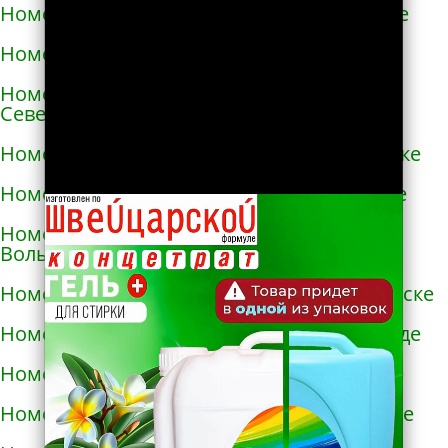
Номера телефонов такси в Новой Каховке
Номера телефонов такси в Новой Одессе
Номера телефонов такси в Новгороде-
Северском
Номера телефонов такси в Новоалексеевке
Номера телефонов такси в Нововолынске
Номера телефонов такси в Новограде-
Волынском
Номера телефонов такси в Новоднестровске
Номера телефонов такси в Новомиргороде
Номера телефонов такси в Новоукраинке
Номера телефонов такси в Новояворовске