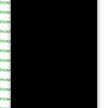
Номера телефонов такси в Купянске
Номера телефонов такси в Ладыжине
Номера телефонов такси в Лозовой
Номера телефонов такси в Лохвице
Номера телефонов такси в Лубнах
Номера телефонов такси в Луцке
Номера телефонов такси во Львове
Номера телефонов такси в Люботине
Номера телефонов такси в Малой Виске
Номера телефонов такси в Малине
Номера телефонов такси в Марганце