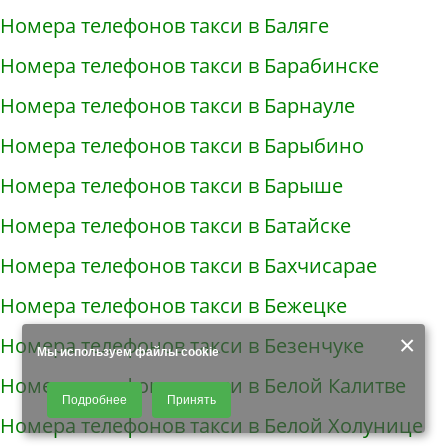
Номера телефонов такси в Баляге
Номера телефонов такси в Барабинске
Номера телефонов такси в Барнауле
Номера телефонов такси в Барыбино
Номера телефонов такси в Барыше
Номера телефонов такси в Батайске
Номера телефонов такси в Бахчисарае
Номера телефонов такси в Бежецке
×
Номера телефонов такси в Безенчуке
Мы используем файлы cookie
Номера телефонов такси в Белой Калитве
Продолжая использовать наш сайт, Вы даете согласие на обработку
Подробнее
Принять
файлов - COOKIES, пользовательских данных (файлы-cookies, IP-адрес,
Номера телефонов такси в Белой Холунице
данные об идентификаторе браузера, дата и время осуществления
доступа к сайту, история поисковых запросов) для сбора аналитической и