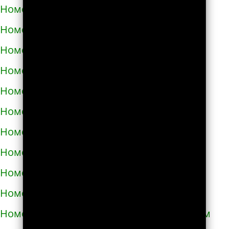
Номера телефонов такси в Корюковке
Номера телефонов такси в Костополе
Номера телефонов такси в Котельве
Номера телефонов такси в Коцюбинском
Номера телефонов такси в Красилове
Номера телефонов такси в Краснограде
Номера телефонов такси в Кременце
Номера телефонов такси в Кременчуге
Номера телефонов такси в Кривом Роге
Номера телефонов такси в Кролевце
Номера телефонов такси в Кропивницком