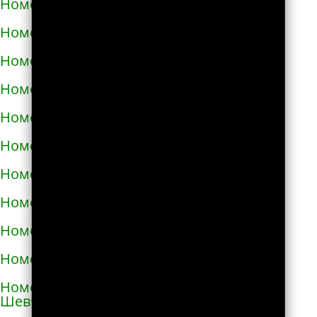
Номера телефонов такси в Карловке
Номера телефонов такси в Каховке
Номера телефонов такси в Киверцах
Номера телефонов такси в Киеве
Номера телефонов такси в Килие
Номера телефонов такси в Ковеле
Номера телефонов такси в Коломые
Номера телефонов такси в Конотопе
Номера телефонов такси в Коростене
Номера телефонов такси в Коростышеве
Номера телефонов такси в Корсунь-
Шевченковском