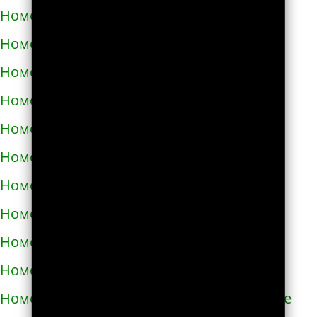
Номера телефонов такси в Абакане
Номера телефонов такси в Абдулино
Номера телефонов такси в Абинске
Номера телефонов такси в Агидели
Номера телефонов такси в Агинском
Номера телефонов такси в Агрызе
Номера телефонов такси в Адыгейске
Номера телефонов такси в Азнакаево
Номера телефонов такси в Азове
Номера телефонов такси в Ак-Довураке
Номера телефонов такси в Академгородке