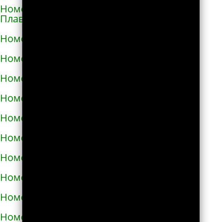
Номера телефонов такси в Горишних
Плавнях
Номера телефонов такси в Городище
Номера телефонов такси в Городке
Номера телефонов такси в Городке
Номера телефонов такси в Гостомеле
Номера телефонов такси в Гребёнке
Номера телефонов такси в Дергачах
Номера телефонов такси в Днепре
Номера телефонов такси в Долине
Номера телефонов такси в Дрогобыче
Номера телефонов такси в Дублянах