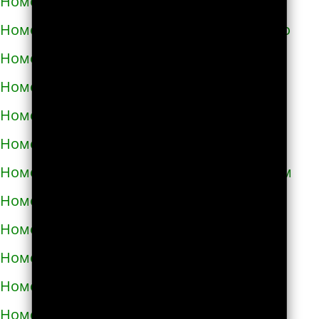
Номера телефонов такси в Светловодске
Номера телефонов такси в Синельниково
Номера телефонов такси в Скадовске
Номера телефонов такси в Сквире
Номера телефонов такси в Славуте
Номера телефонов такси в Славутиче
Номера телефонов такси в Слобожанском
Номера телефонов такси в Смеле
Номера телефонов такси в Снигирёвке
Номера телефонов такси в Снятыне
Номера телефонов такси в Сокале
Номера телефонов такси в Солоницевке