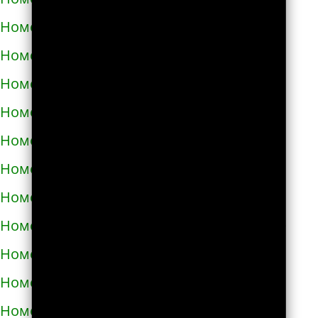
Номера телефонов такси в Харькове
Номера телефонов такси в Херсоне
Номера телефонов такси в Хмельнике
Номера телефонов такси в Хмельницком
Номера телефонов такси в Хороле
Номера телефонов такси в Христиновке
Номера телефонов такси в Хусте
Номера телефонов такси в Червонограде
Номера телефонов такси в Черкассах
Номера телефонов такси в Чернигове
Номера телефонов такси в Черновцах