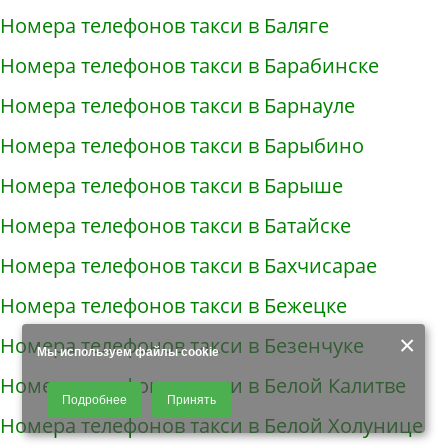
Номера телефонов такси в Баляге
Номера телефонов такси в Барабинске
Номера телефонов такси в Барнауле
Номера телефонов такси в Барыбино
Номера телефонов такси в Барыше
Номера телефонов такси в Батайске
Номера телефонов такси в Бахчисарае
Номера телефонов такси в Бежецке
×
Номера телефонов такси в Безенчуке
Мы используем файлы cookie
Номера телефонов такси в Белой Калитве
Продолжая использовать наш сайт, Вы даете согласие на обработку
Подробнее
Принять
файлов - COOKIES, пользовательских данных (файлы-cookies, IP-адрес,
Номера телефонов такси в Белой Холунице
данные об идентификаторе браузера, дата и время осуществления
доступа к сайту, история поисковых запросов) для сбора аналитической и