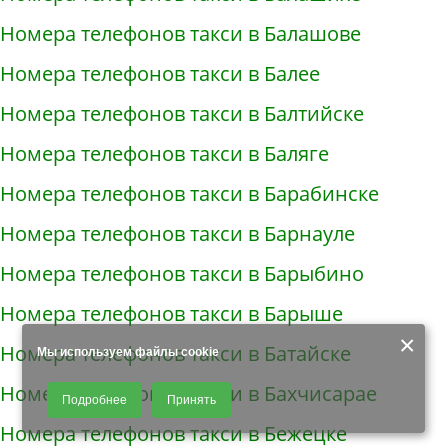
Номера телефонов такси в Балашове
Номера телефонов такси в Балее
Номера телефонов такси в Балтийске
Номера телефонов такси в Баляге
Номера телефонов такси в Барабинске
Номера телефонов такси в Барнауле
Номера телефонов такси в Барыбино
Номера телефонов такси в Барыше
×
Номера телефонов такси в Батайске
Мы используем файлы cookie
Продолжая использовать наш сайт, Вы даете согласие на обработку
Номера телефонов такси в Бахчисарае
Подробнее
Принять
файлов - COOKIES, пользовательских данных (файлы-cookies, IP-адрес,
данные об идентификаторе браузера, дата и время осуществления
Номера телефонов такси в Бежецке
доступа к сайту, история поисковых запросов) для сбора аналитической и