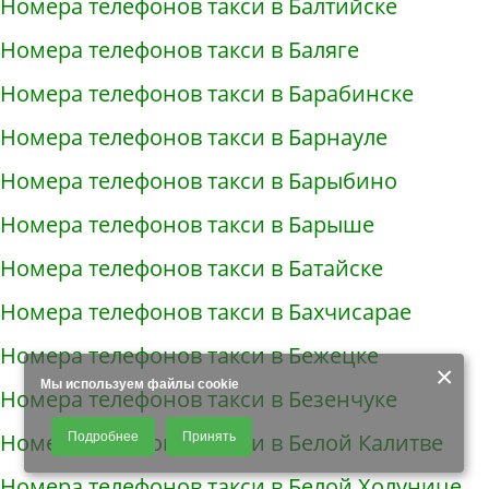
Номера телефонов такси в Балтийске
Номера телефонов такси в Баляге
Номера телефонов такси в Барабинске
Номера телефонов такси в Барнауле
Номера телефонов такси в Барыбино
Номера телефонов такси в Барыше
Номера телефонов такси в Батайске
Номера телефонов такси в Бахчисарае
Номера телефонов такси в Бежецке
×
Мы используем файлы cookie
Номера телефонов такси в Безенчуке
Продолжая использовать наш сайт, Вы даете согласие на обработку
Номера телефонов такси в Белой Калитве
Подробнее
Принять
файлов - COOKIES, пользовательских данных (файлы-cookies, IP-адрес,
данные об идентификаторе браузера, дата и время осуществления
Номера телефонов такси в Белой Холунице
доступа к сайту, история поисковых запросов) для сбора аналитической и