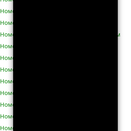
Номера телефонов такси в Кривом Роге
Номера телефонов такси в Кролевце
Номера телефонов такси в Кропивницком
Номера телефонов такси в Купянске
Номера телефонов такси в Ладыжине
Номера телефонов такси в Лозовой
Номера телефонов такси в Лохвице
Номера телефонов такси в Лубнах
Номера телефонов такси в Луцке
Номера телефонов такси во Львове
Номера телефонов такси в Люботине