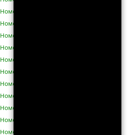
Номера телефонов такси в Полонном
Номера телефонов такси в Полтаве
Номера телефонов такси в Прилуках
Номера телефонов такси в Путивле
Номера телефонов такси в Пятихатках
Номера телефонов такси в Раздельной
Номера телефонов такси в Ракитном
Номера телефонов такси в Рахове
Номера телефонов такси в Рени
Номера телефонов такси в Ровно
Номера телефонов такси в Ромнах