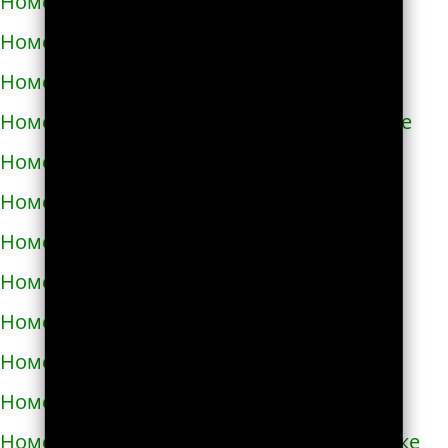
Номера телефонов такси в Азнакаево
Номера телефонов такси в Азове
Номера телефонов такси в Ак-Довураке
Номера телефонов такси в Академгородке
Номера телефонов такси в Аксае
Номера телефонов такси в Алагире
Номера телефонов такси в Алапаевске
Номера телефонов такси в Алатыре
Номера телефонов такси в Алдане
Номера телефонов такси в Алейске
Номера телефонов такси в Александрове
Номера телефонов такси в Александровске