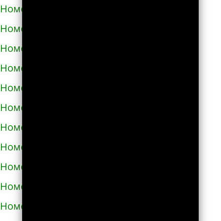
Номера телефонов такси в Червонограде
Номера телефонов такси в Черкассах
Номера телефонов такси в Чернигове
Номера телефонов такси в Черновцах
Номера телефонов такси в Черноморске
Номера телефонов такси в Чорткове
Номера телефонов такси в Чугуеве
Номера телефонов такси в Шепетовке
Номера телефонов такси в Шостке
Номера телефонов такси в Шполе
Номера телефонов такси в Энергодаре