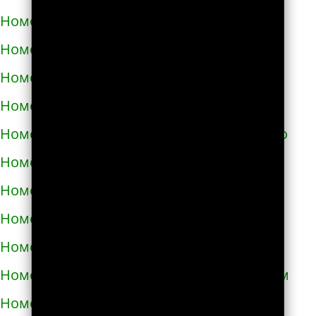
Номера телефонов такси в Самборе
Номера телефонов такси в Сарнах
Номера телефонов такси в Сваляве
Номера телефонов такси в Светловодске
Номера телефонов такси в Синельниково
Номера телефонов такси в Скадовске
Номера телефонов такси в Сквире
Номера телефонов такси в Славуте
Номера телефонов такси в Славутиче
Номера телефонов такси в Слобожанском
Номера телефонов такси в Смеле