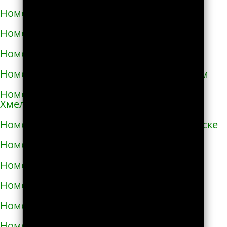
Номера телефонов такси в Очакове
Номера телефонов такси в Павлограде
Номера телефонов такси в Первомайске
Номера телефонов такси в Первомайском
Номера телефонов такси в Переяславе-
Хмельницком
Номера телефонов такси в Першотравенске
Номера телефонов такси в Пирятине
Номера телефонов такси в Подгородном
Номера телефонов такси в Подольске
Номера телефонов такси в Покрове
Номера телефонов такси в Пологах