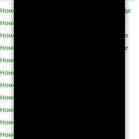
Номера телефонов такси в Новомиргороде
Номера телефонов такси в Новоукраинке
Номера телефонов такси в Новояворовске
Номера телефонов такси в Новом Роздоле
Номера телефонов такси в Носовке
Номера телефонов такси в Обухове
Номера телефонов такси в Овидиополе
Номера телефонов такси в Овруче
Номера телефонов такси в Одессе
Номера телефонов такси в Олевске
Номера телефонов такси в Орехове