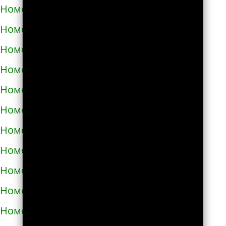
Номера телефонов такси в Днепре
Номера телефонов такси в Долине
Номера телефонов такси в Дрогобыче
Номера телефонов такси в Дублянах
Номера телефонов такси в Дубно
Номера телефонов такси в Дунаевцах
Номера телефонов такси в Жашкове
Номера телефонов такси в Жёлтых водах
Номера телефонов такси в Жидачове
Номера телефонов такси в Житомире
Номера телефонов такси в Жмеринке