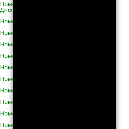
Номера телефонов такси в Каменке-
Днепровской
Номера телефонов такси в Каменском
Номера телефонов такси в Каневе
Номера телефонов такси в Карловке
Номера телефонов такси в Каховке
Номера телефонов такси в Киверцах
Номера телефонов такси в Киеве
Номера телефонов такси в Килие
Номера телефонов такси в Ковеле
Номера телефонов такси в Коломые
Номера телефонов такси в Конотопе