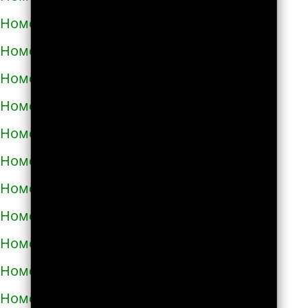
Номера телефонов такси в Тараще
Номера телефонов такси в Татарбунарах
Номера телефонов такси в Теплодаре
Номера телефонов такси в Теребовле
Номера телефонов такси в Терновке
Номера телефонов такси в Тернополе
Номера телефонов такси в Токмаке
Номера телефонов такси в Тростянце
Номера телефонов такси в Трускавце
Номера телефонов такси в Тульчине
Номера телефонов такси в Ужгороде