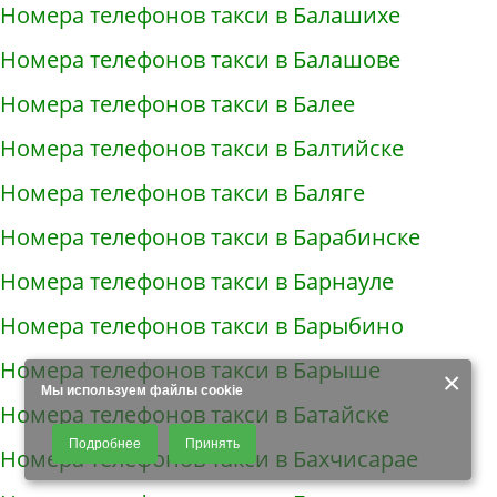
Номера телефонов такси в Балашихе
Номера телефонов такси в Балашове
Номера телефонов такси в Балее
Номера телефонов такси в Балтийске
Номера телефонов такси в Баляге
Номера телефонов такси в Барабинске
Номера телефонов такси в Барнауле
Номера телефонов такси в Барыбино
Номера телефонов такси в Барыше
×
Мы используем файлы cookie
Номера телефонов такси в Батайске
Продолжая использовать наш сайт, Вы даете согласие на обработку
Подробнее
Принять
файлов - COOKIES, пользовательских данных (файлы-cookies, IP-адрес,
Номера телефонов такси в Бахчисарае
данные об идентификаторе браузера, дата и время осуществления
доступа к сайту, история поисковых запросов) для сбора аналитической и