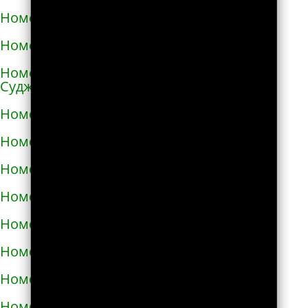
Номера телефонов такси в Ангарске
Номера телефонов такси в Андреаполе
Номера телефонов такси в Анжеро-
Судженске
Номера телефонов такси в Аниве
Номера телефонов такси в Анне
Номера телефонов такси в Апатитах
Номера телефонов такси в Апрелевке
Номера телефонов такси в Апшеронске
Номера телефонов такси в Арамиле
Номера телефонов такси в Аргуне
Номера телефонов такси в Ардатове