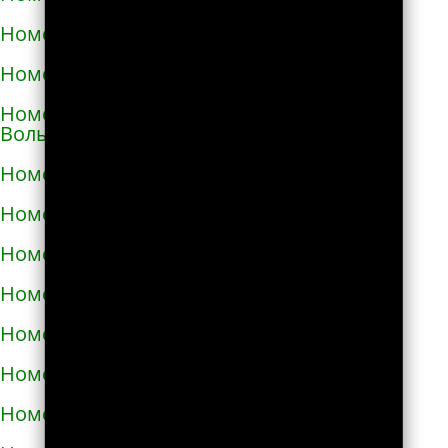
Номера телефонов такси в Виноградове
Номера телефонов такси в Вишнёвом
Номера телефонов такси во Владимире-
Волынском
Номера телефонов такси в Вознесенске
Номера телефонов такси в Волочиске
Номера телефонов такси в Вольногорске
Номера телефонов такси в Вольнянске
Номера телефонов такси в Вышгороде
Номера телефонов такси в Гайвороне
Номера телефонов такси в Гайсине