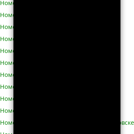
Номера телефонов такси в Жолкве
Номера телефонов такси в Запорожье
Номера телефонов такси в Збараже
Номера телефонов такси в Звенигородке
Номера телефонов такси в Здолбунове
Номера телефонов такси в Змиёве
Номера телефонов такси в Знаменке
Номера телефонов такси в Золотоноше
Номера телефонов такси в Золочеве
Номера телефонов такси в Иванкове
Номера телефонов такси в Ивано-Франковске