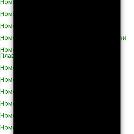
Номера телефонов такси в Геническе
Номера телефонов такси в Глухове
Номера телефонов такси в Гнивани
Номера телефонов такси в Голой Пристани
Номера телефонов такси в Горишних
Плавнях
Номера телефонов такси в Городище
Номера телефонов такси в Городке
Номера телефонов такси в Городке
Номера телефонов такси в Гостомеле
Номера телефонов такси в Гребёнке
Номера телефонов такси в Дергачах