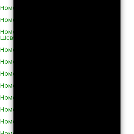
Номера телефонов такси в Коростене
Номера телефонов такси в Коростышеве
Номера телефонов такси в Корсунь-
Шевченковском
Номера телефонов такси в Корюковке
Номера телефонов такси в Костополе
Номера телефонов такси в Котельве
Номера телефонов такси в Коцюбинском
Номера телефонов такси в Красилове
Номера телефонов такси в Краснограде
Номера телефонов такси в Кременце
Номера телефонов такси в Кременчуге