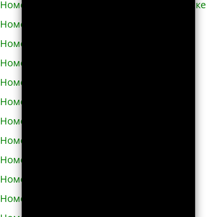
Номера телефонов такси в Южноукраинске
Номера телефонов такси в Яворове
Номера телефонов такси в Яготине
Номера телефонов такси в Абазе
Номера телефонов такси в Абакане
Номера телефонов такси в Абдулино
Номера телефонов такси в Абинске
Номера телефонов такси в Агидели
Номера телефонов такси в Агинском
Номера телефонов такси в Агрызе
Номера телефонов такси в Адыгейске