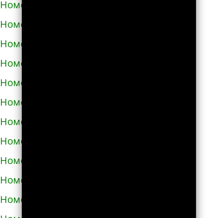
Номера телефонов такси в Бобровице
Номера телефонов такси в Богодухове
Номера телефонов такси в Богуславе
Номера телефонов такси в Болграде
Номера телефонов такси в Болехове
Номера телефонов такси в Борзне
Номера телефонов такси в Бориславе
Номера телефонов такси в Борисполе
Номера телефонов такси в Бородянке
Номера телефонов такси в Борщёве
Номера телефонов такси в Боярке