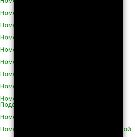
Номера телефонов такси в Измаиле
Номера телефонов такси в Изюме
Номера телефонов такси в Изяславе
Номера телефонов такси в Ильинцах
Номера телефонов такси в Ирпене
Номера телефонов такси в Казатине
Номера телефонов такси в Калиновке
Номера телефонов такси в Калуше
Номера телефонов такси в Каменце-
Подольском
Номера телефонов такси в Каменке
Номера телефонов такси в Каменке-Бугской