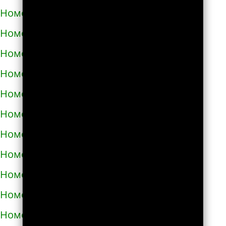
Номера телефонов такси в Узине
Номера телефонов такси в Украинке
Номера телефонов такси в Умани
Номера телефонов такси в Фастове
Номера телефонов такси в Харькове
Номера телефонов такси в Херсоне
Номера телефонов такси в Хмельнике
Номера телефонов такси в Хмельницком
Номера телефонов такси в Хороле
Номера телефонов такси в Христиновке
Номера телефонов такси в Хусте