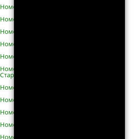
Номера телефонов такси в Снигирёвке
Номера телефонов такси в Снятыне
Номера телефонов такси в Сокале
Номера телефонов такси в Солоницевке
Номера телефонов такси в Сосновке
Номера телефонов такси в
Староконстантинове
Номера телефонов такси в Стебнике
Номера телефонов такси в Стрые
Номера телефонов такси в Сумах
Номера телефонов такси в Таврийске
Номера телефонов такси в Тальном