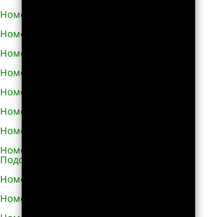
Номера телефонов такси в Малой Виске
Номера телефонов такси в Малине
Номера телефонов такси в Марганце
Номера телефонов такси в Мелитополе
Номера телефонов такси в Мене
Номера телефонов такси в Миргороде
Номера телефонов такси в Мироновке
Номера телефонов такси в Могилёве-
Подольском
Номера телефонов такси в Мукачево
Номера телефонов такси в Надворной