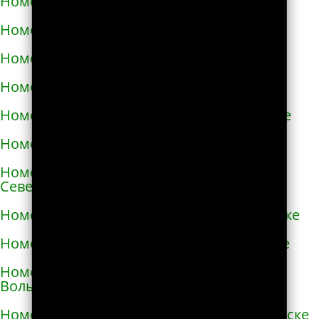
Номера телефонов такси в Нежине
Номера телефонов такси в Немирове
Номера телефонов такси в Нетешине
Номера телефонов такси в Никополе
Номера телефонов такси в Новой Каховке
Номера телефонов такси в Новой Одессе
Номера телефонов такси в Новгороде-
Северском
Номера телефонов такси в Новоалексеевке
Номера телефонов такси в Нововолынске
Номера телефонов такси в Новограде-
Волынском
Номера телефонов такси в Новоднестровске