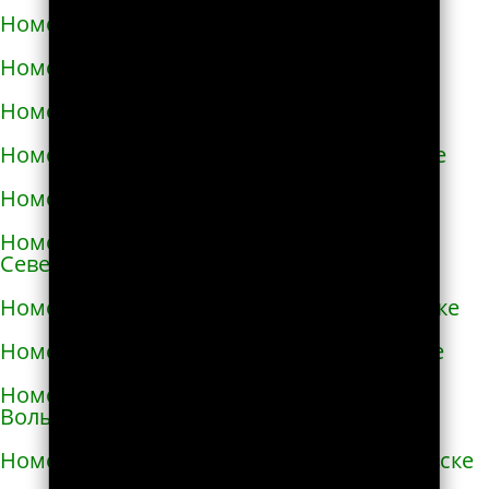
Номера телефонов такси в Немирове
Номера телефонов такси в Нетешине
Номера телефонов такси в Никополе
Номера телефонов такси в Новой Каховке
Номера телефонов такси в Новой Одессе
Номера телефонов такси в Новгороде-
Северском
Номера телефонов такси в Новоалексеевке
Номера телефонов такси в Нововолынске
Номера телефонов такси в Новограде-
Волынском
Номера телефонов такси в Новоднестровске