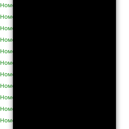
Номера телефонов такси в Полонном
Номера телефонов такси в Полтаве
Номера телефонов такси в Прилуках
Номера телефонов такси в Путивле
Номера телефонов такси в Пятихатках
Номера телефонов такси в Раздельной
Номера телефонов такси в Ракитном
Номера телефонов такси в Рахове
Номера телефонов такси в Рени
Номера телефонов такси в Ровно
Номера телефонов такси в Ромнах