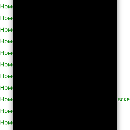
Номера телефонов такси в Бродах
Номера телефонов такси в Бурштыне
Номера телефонов такси в Буче
Номера телефонов такси в Бучаче
Номера телефонов такси в Вараше
Номера телефонов такси в Васильевке
Номера телефонов такси в Василькове
Номера телефонов такси в Ватутино
Номера телефонов такси в Верхнеднепровске
Номера телефонов такси в Винниках
Номера телефонов такси в Виннице