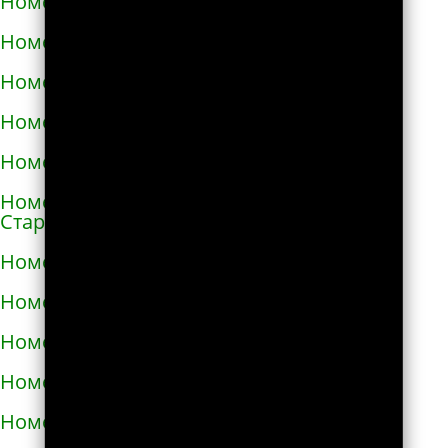
Номера телефонов такси в Снигирёвке
Номера телефонов такси в Снятыне
Номера телефонов такси в Сокале
Номера телефонов такси в Солоницевке
Номера телефонов такси в Сосновке
Номера телефонов такси в
Староконстантинове
Номера телефонов такси в Стебнике
Номера телефонов такси в Стрые
Номера телефонов такси в Сумах
Номера телефонов такси в Таврийске
Номера телефонов такси в Тальном