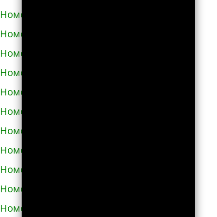
Номера телефонов такси в Яворове
Номера телефонов такси в Яготине
Номера телефонов такси в Абазе
Номера телефонов такси в Абакане
Номера телефонов такси в Абдулино
Номера телефонов такси в Абинске
Номера телефонов такси в Агидели
Номера телефонов такси в Агинском
Номера телефонов такси в Агрызе
Номера телефонов такси в Адыгейске
Номера телефонов такси в Азнакаево