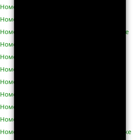
Номера телефонов такси в Азове
Номера телефонов такси в Ак-Довураке
Номера телефонов такси в Академгородке
Номера телефонов такси в Аксае
Номера телефонов такси в Алагире
Номера телефонов такси в Алапаевске
Номера телефонов такси в Алатыре
Номера телефонов такси в Алдане
Номера телефонов такси в Алейске
Номера телефонов такси в Александрове
Номера телефонов такси в Александровске