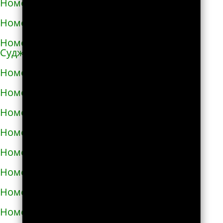
Номера телефонов такси в Ангарске
Номера телефонов такси в Андреаполе
Номера телефонов такси в Анжеро-
Судженске
Номера телефонов такси в Аниве
Номера телефонов такси в Анне
Номера телефонов такси в Апатитах
Номера телефонов такси в Апрелевке
Номера телефонов такси в Апшеронске
Номера телефонов такси в Арамиле
Номера телефонов такси в Аргуне
Номера телефонов такси в Ардатове