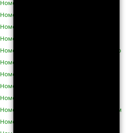
Номера телефонов такси в Самборе
Номера телефонов такси в Сарнах
Номера телефонов такси в Сваляве
Номера телефонов такси в Светловодске
Номера телефонов такси в Синельниково
Номера телефонов такси в Скадовске
Номера телефонов такси в Сквире
Номера телефонов такси в Славуте
Номера телефонов такси в Славутиче
Номера телефонов такси в Слобожанском
Номера телефонов такси в Смеле