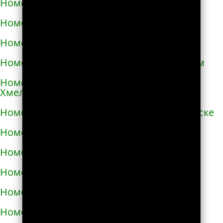
Номера телефонов такси в Очакове
Номера телефонов такси в Павлограде
Номера телефонов такси в Первомайске
Номера телефонов такси в Первомайском
Номера телефонов такси в Переяславе-
Хмельницком
Номера телефонов такси в Першотравенске
Номера телефонов такси в Пирятине
Номера телефонов такси в Подгородном
Номера телефонов такси в Подольске
Номера телефонов такси в Покрове
Номера телефонов такси в Пологах