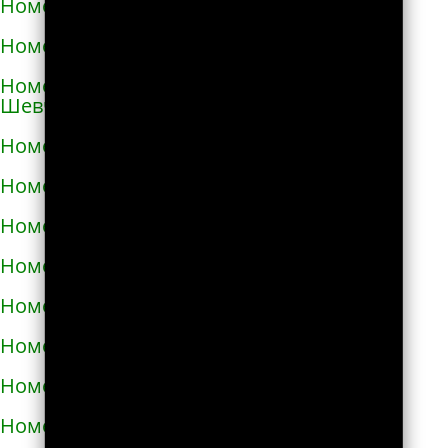
Номера телефонов такси в Коростене
Номера телефонов такси в Коростышеве
Номера телефонов такси в Корсунь-
Шевченковском
Номера телефонов такси в Корюковке
Номера телефонов такси в Костополе
Номера телефонов такси в Котельве
Номера телефонов такси в Коцюбинском
Номера телефонов такси в Красилове
Номера телефонов такси в Краснограде
Номера телефонов такси в Кременце
Номера телефонов такси в Кременчуге