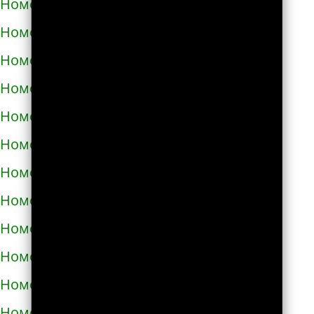
Номера телефонов такси в Узине
Номера телефонов такси в Украинке
Номера телефонов такси в Умани
Номера телефонов такси в Фастове
Номера телефонов такси в Харькове
Номера телефонов такси в Херсоне
Номера телефонов такси в Хмельнике
Номера телефонов такси в Хмельницком
Номера телефонов такси в Хороле
Номера телефонов такси в Христиновке
Номера телефонов такси в Хусте
Номера телефонов такси в Червонограде