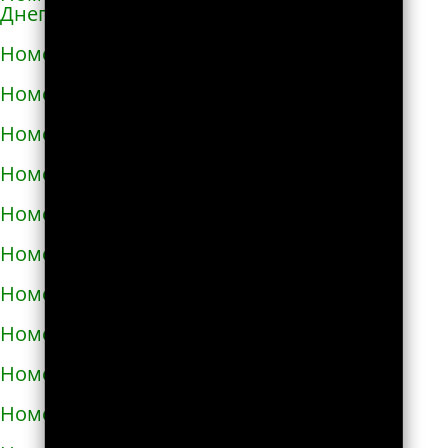
Днепровской
Номера телефонов такси в Каменском
Номера телефонов такси в Каневе
Номера телефонов такси в Карловке
Номера телефонов такси в Каховке
Номера телефонов такси в Киверцах
Номера телефонов такси в Киеве
Номера телефонов такси в Килие
Номера телефонов такси в Ковеле
Номера телефонов такси в Коломые
Номера телефонов такси в Конотопе