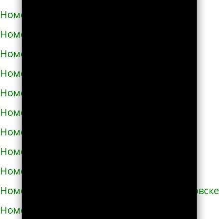
Номера телефонов такси в Запорожье
Номера телефонов такси в Збараже
Номера телефонов такси в Звенигородке
Номера телефонов такси в Здолбунове
Номера телефонов такси в Змиёве
Номера телефонов такси в Знаменке
Номера телефонов такси в Золотоноше
Номера телефонов такси в Золочеве
Номера телефонов такси в Иванкове
Номера телефонов такси в Ивано-Франковске
Номера телефонов такси в Измаиле