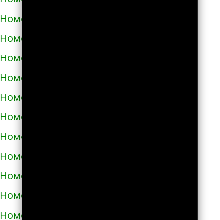
Номера телефонов такси в Долине
Номера телефонов такси в Дрогобыче
Номера телефонов такси в Дублянах
Номера телефонов такси в Дубно
Номера телефонов такси в Дунаевцах
Номера телефонов такси в Жашкове
Номера телефонов такси в Жёлтых водах
Номера телефонов такси в Жидачове
Номера телефонов такси в Житомире
Номера телефонов такси в Жмеринке
Номера телефонов такси в Жолкве