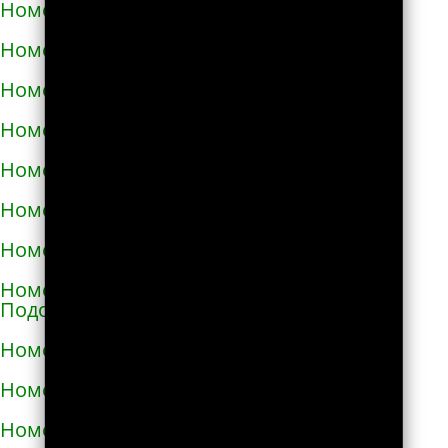
Номера телефонов такси в Малой Виске
Номера телефонов такси в Малине
Номера телефонов такси в Марганце
Номера телефонов такси в Мелитополе
Номера телефонов такси в Мене
Номера телефонов такси в Миргороде
Номера телефонов такси в Мироновке
Номера телефонов такси в Могилёве-
Подольском
Номера телефонов такси в Мукачево
Номера телефонов такси в Надворной
Номера телефонов такси в Нежине