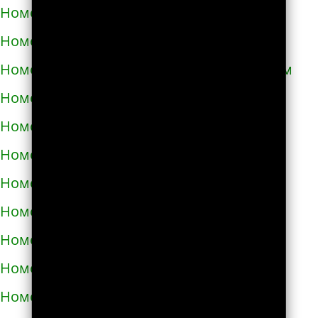
Номера телефонов такси в Кривом Роге
Номера телефонов такси в Кролевце
Номера телефонов такси в Кропивницком
Номера телефонов такси в Купянске
Номера телефонов такси в Ладыжине
Номера телефонов такси в Лозовой
Номера телефонов такси в Лохвице
Номера телефонов такси в Лубнах
Номера телефонов такси в Луцке
Номера телефонов такси во Львове
Номера телефонов такси в Люботине