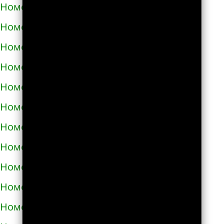
Номера телефонов такси в Тараще
Номера телефонов такси в Татарбунарах
Номера телефонов такси в Теплодаре
Номера телефонов такси в Теребовле
Номера телефонов такси в Терновке
Номера телефонов такси в Тернополе
Номера телефонов такси в Токмаке
Номера телефонов такси в Тростянце
Номера телефонов такси в Трускавце
Номера телефонов такси в Тульчине
Номера телефонов такси в Ужгороде