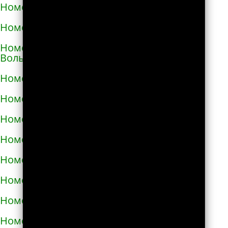
Номера телефонов такси в Виноградове
Номера телефонов такси в Вишнёвом
Номера телефонов такси во Владимире-
Волынском
Номера телефонов такси в Вознесенске
Номера телефонов такси в Волочиске
Номера телефонов такси в Вольногорске
Номера телефонов такси в Вольнянске
Номера телефонов такси в Вышгороде
Номера телефонов такси в Гайвороне
Номера телефонов такси в Гайсине
Номера телефонов такси в Геническе