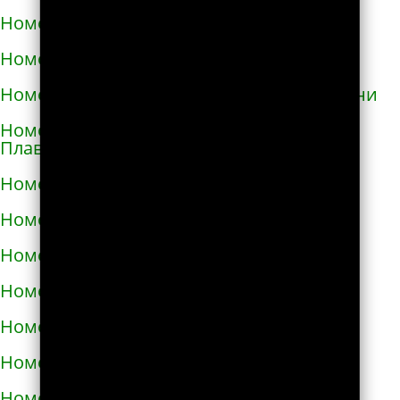
Номера телефонов такси в Глухове
Номера телефонов такси в Гнивани
Номера телефонов такси в Голой Пристани
Номера телефонов такси в Горишних
Плавнях
Номера телефонов такси в Городище
Номера телефонов такси в Городке
Номера телефонов такси в Городке
Номера телефонов такси в Гостомеле
Номера телефонов такси в Гребёнке
Номера телефонов такси в Дергачах
Номера телефонов такси в Днепре