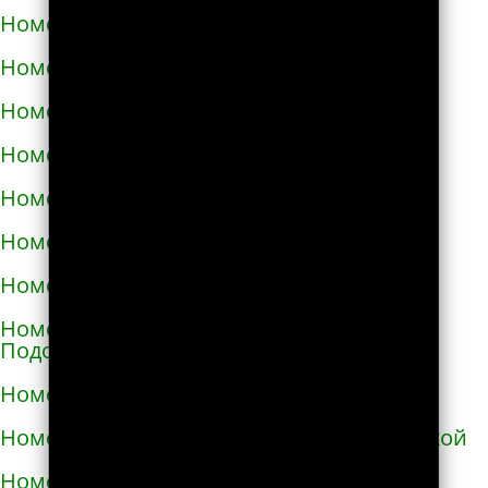
Номера телефонов такси в Изюме
Номера телефонов такси в Изяславе
Номера телефонов такси в Ильинцах
Номера телефонов такси в Ирпене
Номера телефонов такси в Казатине
Номера телефонов такси в Калиновке
Номера телефонов такси в Калуше
Номера телефонов такси в Каменце-
Подольском
Номера телефонов такси в Каменке
Номера телефонов такси в Каменке-Бугской
Номера телефонов такси в Каменке-