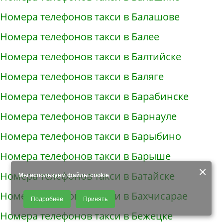
Номера телефонов такси в Балашове
Номера телефонов такси в Балее
Номера телефонов такси в Балтийске
Номера телефонов такси в Баляге
Номера телефонов такси в Барабинске
Номера телефонов такси в Барнауле
Номера телефонов такси в Барыбино
Номера телефонов такси в Барыше
×
Номера телефонов такси в Батайске
Мы используем файлы cookie
Продолжая использовать наш сайт, Вы даете согласие на обработку
Номера телефонов такси в Бахчисарае
Подробнее
Принять
файлов - COOKIES, пользовательских данных (файлы-cookies, IP-адрес,
данные об идентификаторе браузера, дата и время осуществления
Номера телефонов такси в Бежецке
доступа к сайту, история поисковых запросов) для сбора аналитической и