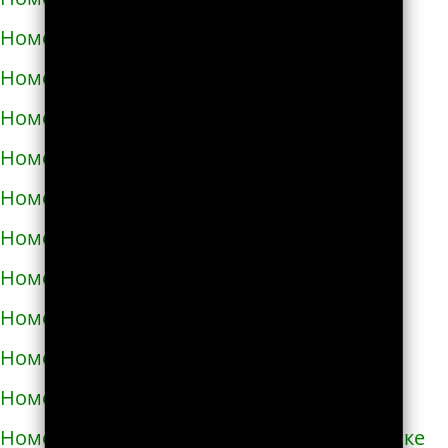
Номера телефонов такси в Черкассах
Номера телефонов такси в Чернигове
Номера телефонов такси в Черновцах
Номера телефонов такси в Черноморске
Номера телефонов такси в Чорткове
Номера телефонов такси в Чугуеве
Номера телефонов такси в Шепетовке
Номера телефонов такси в Шостке
Номера телефонов такси в Шполе
Номера телефонов такси в Энергодаре
Номера телефонов такси в Южноукраинске