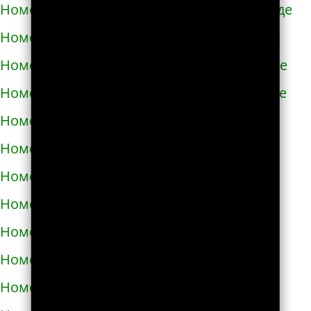
Номера телефонов такси в Новомиргороде
Номера телефонов такси в Новоукраинке
Номера телефонов такси в Новояворовске
Номера телефонов такси в Новом Роздоле
Номера телефонов такси в Носовке
Номера телефонов такси в Обухове
Номера телефонов такси в Овидиополе
Номера телефонов такси в Овруче
Номера телефонов такси в Одессе
Номера телефонов такси в Олевске
Номера телефонов такси в Орехове