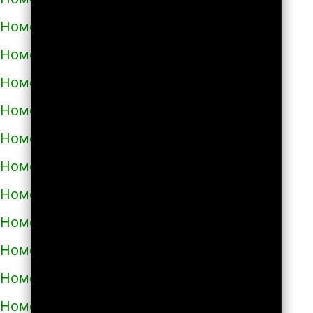
Номера телефонов такси в Долине
Номера телефонов такси в Дрогобыче
Номера телефонов такси в Дублянах
Номера телефонов такси в Дубно
Номера телефонов такси в Дунаевцах
Номера телефонов такси в Жашкове
Номера телефонов такси в Жёлтых водах
Номера телефонов такси в Жидачове
Номера телефонов такси в Житомире
Номера телефонов такси в Жмеринке
Номера телефонов такси в Жолкве