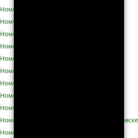
Номера телефонов такси в Запорожье
Номера телефонов такси в Збараже
Номера телефонов такси в Звенигородке
Номера телефонов такси в Здолбунове
Номера телефонов такси в Змиёве
Номера телефонов такси в Знаменке
Номера телефонов такси в Золотоноше
Номера телефонов такси в Золочеве
Номера телефонов такси в Иванкове
Номера телефонов такси в Ивано-Франковске
Номера телефонов такси в Измаиле