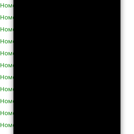
Номера телефонов такси в Полонном
Номера телефонов такси в Полтаве
Номера телефонов такси в Прилуках
Номера телефонов такси в Путивле
Номера телефонов такси в Пятихатках
Номера телефонов такси в Раздельной
Номера телефонов такси в Ракитном
Номера телефонов такси в Рахове
Номера телефонов такси в Рени
Номера телефонов такси в Ровно
Номера телефонов такси в Ромнах