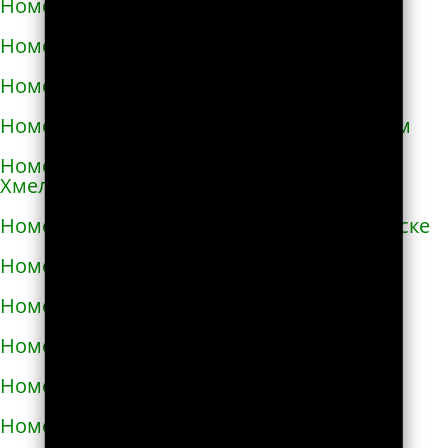
Номера телефонов такси в Очакове
Номера телефонов такси в Павлограде
Номера телефонов такси в Первомайске
Номера телефонов такси в Первомайском
Номера телефонов такси в Переяславе-
Хмельницком
Номера телефонов такси в Першотравенске
Номера телефонов такси в Пирятине
Номера телефонов такси в Подгородном
Номера телефонов такси в Подольске
Номера телефонов такси в Покрове
Номера телефонов такси в Пологах