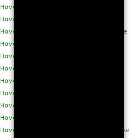
Номера телефонов такси в Азове
Номера телефонов такси в Ак-Довураке
Номера телефонов такси в Академгородке
Номера телефонов такси в Аксае
Номера телефонов такси в Алагире
Номера телефонов такси в Алапаевске
Номера телефонов такси в Алатыре
Номера телефонов такси в Алдане
Номера телефонов такси в Алейске
Номера телефонов такси в Александрове
Номера телефонов такси в Александровске