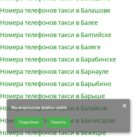
Номера телефонов такси в Балашове
Номера телефонов такси в Балее
Номера телефонов такси в Балтийске
Номера телефонов такси в Баляге
Номера телефонов такси в Барабинске
Номера телефонов такси в Барнауле
Номера телефонов такси в Барыбино
Номера телефонов такси в Барыше
×
Номера телефонов такси в Батайске
Мы используем файлы cookie
Продолжая использовать наш сайт, Вы даете согласие на обработку
Номера телефонов такси в Бахчисарае
Подробнее
Принять
файлов - COOKIES, пользовательских данных (файлы-cookies, IP-адрес,
данные об идентификаторе браузера, дата и время осуществления
Номера телефонов такси в Бежецке
доступа к сайту, история поисковых запросов) для сбора аналитической и