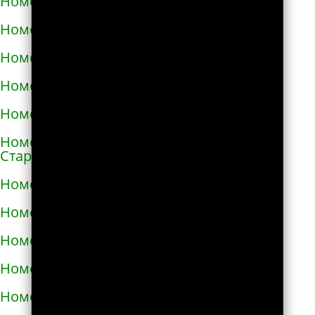
Номера телефонов такси в Снигирёвке
Номера телефонов такси в Снятыне
Номера телефонов такси в Сокале
Номера телефонов такси в Солоницевке
Номера телефонов такси в Сосновке
Номера телефонов такси в
Староконстантинове
Номера телефонов такси в Стебнике
Номера телефонов такси в Стрые
Номера телефонов такси в Сумах
Номера телефонов такси в Таврийске
Номера телефонов такси в Тальном