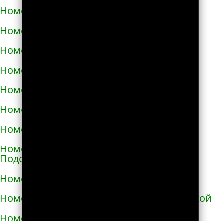
Номера телефонов такси в Изюме
Номера телефонов такси в Изяславе
Номера телефонов такси в Ильинцах
Номера телефонов такси в Ирпене
Номера телефонов такси в Казатине
Номера телефонов такси в Калиновке
Номера телефонов такси в Калуше
Номера телефонов такси в Каменце-
Подольском
Номера телефонов такси в Каменке
Номера телефонов такси в Каменке-Бугской
Номера телефонов такси в Каменке-