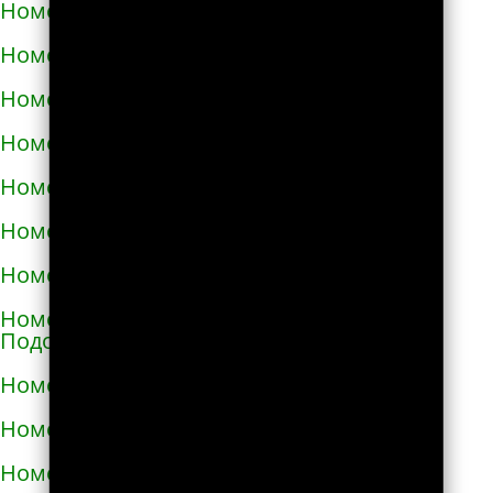
Номера телефонов такси в Малой Виске
Номера телефонов такси в Малине
Номера телефонов такси в Марганце
Номера телефонов такси в Мелитополе
Номера телефонов такси в Мене
Номера телефонов такси в Миргороде
Номера телефонов такси в Мироновке
Номера телефонов такси в Могилёве-
Подольском
Номера телефонов такси в Мукачево
Номера телефонов такси в Надворной
Номера телефонов такси в Нежине