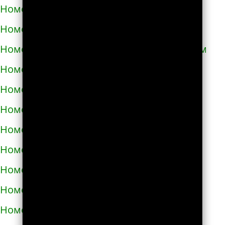
Номера телефонов такси в Кривом Роге
Номера телефонов такси в Кролевце
Номера телефонов такси в Кропивницком
Номера телефонов такси в Купянске
Номера телефонов такси в Ладыжине
Номера телефонов такси в Лозовой
Номера телефонов такси в Лохвице
Номера телефонов такси в Лубнах
Номера телефонов такси в Луцке
Номера телефонов такси во Львове
Номера телефонов такси в Люботине