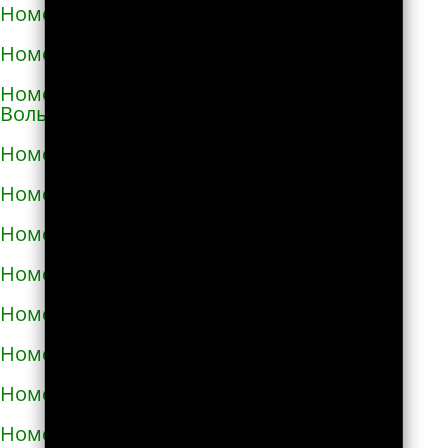
Номера телефонов такси в Виноградове
Номера телефонов такси в Вишнёвом
Номера телефонов такси во Владимире-
Волынском
Номера телефонов такси в Вознесенске
Номера телефонов такси в Волочиске
Номера телефонов такси в Вольногорске
Номера телефонов такси в Вольнянске
Номера телефонов такси в Вышгороде
Номера телефонов такси в Гайвороне
Номера телефонов такси в Гайсине
Номера телефонов такси в Геническе