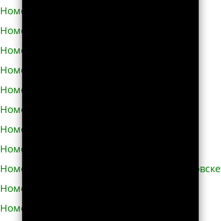
Номера телефонов такси в Бродах
Номера телефонов такси в Бурштыне
Номера телефонов такси в Буче
Номера телефонов такси в Бучаче
Номера телефонов такси в Вараше
Номера телефонов такси в Васильевке
Номера телефонов такси в Василькове
Номера телефонов такси в Ватутино
Номера телефонов такси в Верхнеднепровске
Номера телефонов такси в Винниках
Номера телефонов такси в Виннице