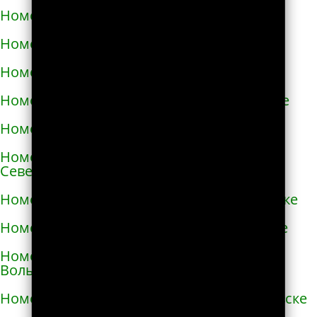
Номера телефонов такси в Немирове
Номера телефонов такси в Нетешине
Номера телефонов такси в Никополе
Номера телефонов такси в Новой Каховке
Номера телефонов такси в Новой Одессе
Номера телефонов такси в Новгороде-
Северском
Номера телефонов такси в Новоалексеевке
Номера телефонов такси в Нововолынске
Номера телефонов такси в Новограде-
Волынском
Номера телефонов такси в Новоднестровске