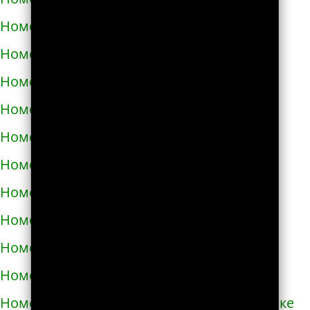
Номера телефонов такси в Черкассах
Номера телефонов такси в Чернигове
Номера телефонов такси в Черновцах
Номера телефонов такси в Черноморске
Номера телефонов такси в Чорткове
Номера телефонов такси в Чугуеве
Номера телефонов такси в Шепетовке
Номера телефонов такси в Шостке
Номера телефонов такси в Шполе
Номера телефонов такси в Энергодаре
Номера телефонов такси в Южноукраинске