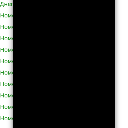
Днепровской
Номера телефонов такси в Каменском
Номера телефонов такси в Каневе
Номера телефонов такси в Карловке
Номера телефонов такси в Каховке
Номера телефонов такси в Киверцах
Номера телефонов такси в Киеве
Номера телефонов такси в Килие
Номера телефонов такси в Ковеле
Номера телефонов такси в Коломые
Номера телефонов такси в Конотопе