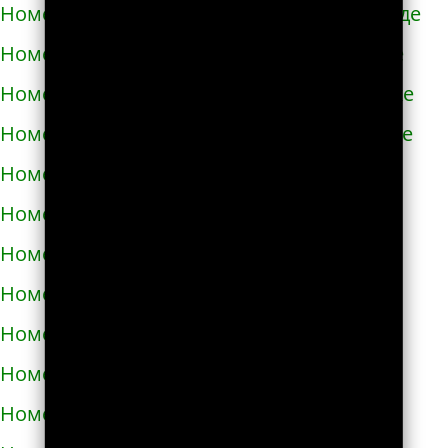
Номера телефонов такси в Новомиргороде
Номера телефонов такси в Новоукраинке
Номера телефонов такси в Новояворовске
Номера телефонов такси в Новом Роздоле
Номера телефонов такси в Носовке
Номера телефонов такси в Обухове
Номера телефонов такси в Овидиополе
Номера телефонов такси в Овруче
Номера телефонов такси в Одессе
Номера телефонов такси в Олевске
Номера телефонов такси в Орехове