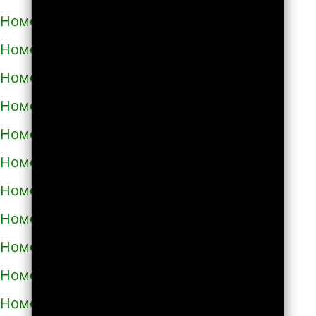
Номера телефонов такси в Яворове
Номера телефонов такси в Яготине
Номера телефонов такси в Абазе
Номера телефонов такси в Абакане
Номера телефонов такси в Абдулино
Номера телефонов такси в Абинске
Номера телефонов такси в Агидели
Номера телефонов такси в Агинском
Номера телефонов такси в Агрызе
Номера телефонов такси в Адыгейске
Номера телефонов такси в Азнакаево