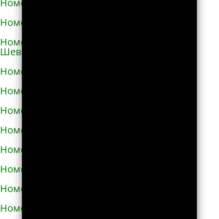
Номера телефонов такси в Коростене
Номера телефонов такси в Коростышеве
Номера телефонов такси в Корсунь-
Шевченковском
Номера телефонов такси в Корюковке
Номера телефонов такси в Костополе
Номера телефонов такси в Котельве
Номера телефонов такси в Коцюбинском
Номера телефонов такси в Красилове
Номера телефонов такси в Краснограде
Номера телефонов такси в Кременце
Номера телефонов такси в Кременчуге