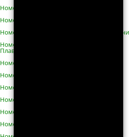
Номера телефонов такси в Глухове
Номера телефонов такси в Гнивани
Номера телефонов такси в Голой Пристани
Номера телефонов такси в Горишних
Плавнях
Номера телефонов такси в Городище
Номера телефонов такси в Городке
Номера телефонов такси в Городке
Номера телефонов такси в Гостомеле
Номера телефонов такси в Гребёнке
Номера телефонов такси в Дергачах
Номера телефонов такси в Днепре