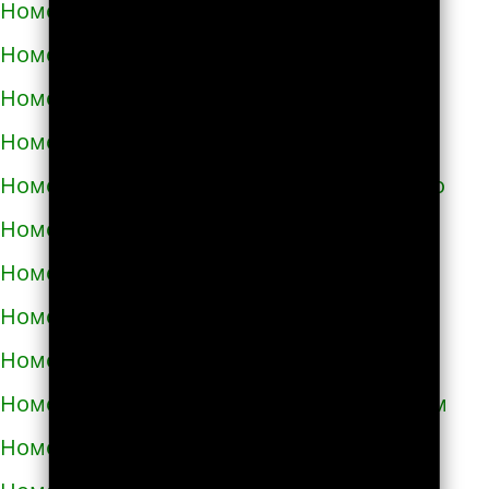
Номера телефонов такси в Самборе
Номера телефонов такси в Сарнах
Номера телефонов такси в Сваляве
Номера телефонов такси в Светловодске
Номера телефонов такси в Синельниково
Номера телефонов такси в Скадовске
Номера телефонов такси в Сквире
Номера телефонов такси в Славуте
Номера телефонов такси в Славутиче
Номера телефонов такси в Слобожанском
Номера телефонов такси в Смеле