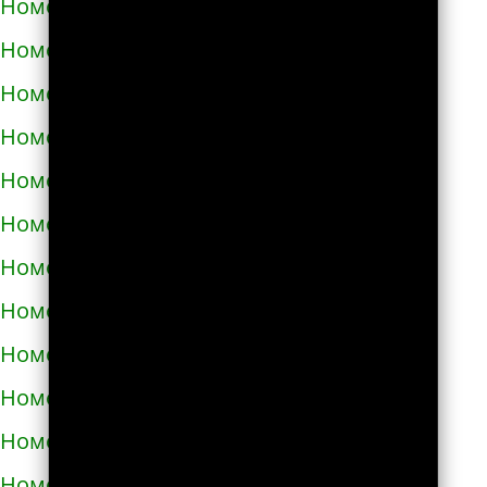
Номера телефонов такси в Узине
Номера телефонов такси в Украинке
Номера телефонов такси в Умани
Номера телефонов такси в Фастове
Номера телефонов такси в Харькове
Номера телефонов такси в Херсоне
Номера телефонов такси в Хмельнике
Номера телефонов такси в Хмельницком
Номера телефонов такси в Хороле
Номера телефонов такси в Христиновке
Номера телефонов такси в Хусте
Номера телефонов такси в Червонограде