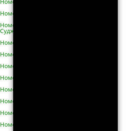
Номера телефонов такси в Ангарске
Номера телефонов такси в Андреаполе
Номера телефонов такси в Анжеро-
Судженске
Номера телефонов такси в Аниве
Номера телефонов такси в Анне
Номера телефонов такси в Апатитах
Номера телефонов такси в Апрелевке
Номера телефонов такси в Апшеронске
Номера телефонов такси в Арамиле
Номера телефонов такси в Аргуне
Номера телефонов такси в Ардатове