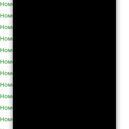
Номера телефонов такси в Тараще
Номера телефонов такси в Татарбунарах
Номера телефонов такси в Теплодаре
Номера телефонов такси в Теребовле
Номера телефонов такси в Терновке
Номера телефонов такси в Тернополе
Номера телефонов такси в Токмаке
Номера телефонов такси в Тростянце
Номера телефонов такси в Трускавце
Номера телефонов такси в Тульчине
Номера телефонов такси в Ужгороде