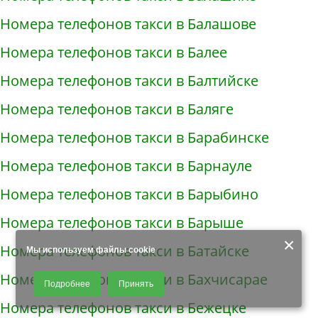
Номера телефонов такси в Балашове
Номера телефонов такси в Балее
Номера телефонов такси в Балтийске
Номера телефонов такси в Баляге
Номера телефонов такси в Барабинске
Номера телефонов такси в Барнауле
Номера телефонов такси в Барыбино
Номера телефонов такси в Барыше
×
Номера телефонов такси в Батайске
Мы используем файлы cookie
Продолжая использовать наш сайт, Вы даете согласие на обработку
Номера телефонов такси в Бахчисарае
Подробнее
Принять
файлов - COOKIES, пользовательских данных (файлы-cookies, IP-адрес,
данные об идентификаторе браузера, дата и время осуществления
Номера телефонов такси в Бежецке
доступа к сайту, история поисковых запросов) для сбора аналитической и