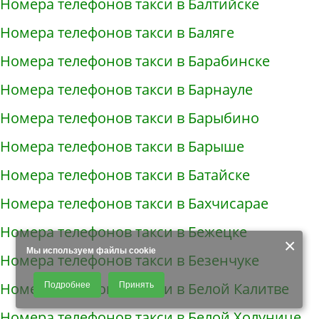
Номера телефонов такси в Балтийске
Номера телефонов такси в Баляге
Номера телефонов такси в Барабинске
Номера телефонов такси в Барнауле
Номера телефонов такси в Барыбино
Номера телефонов такси в Барыше
Номера телефонов такси в Батайске
Номера телефонов такси в Бахчисарае
Номера телефонов такси в Бежецке
×
Мы используем файлы cookie
Номера телефонов такси в Безенчуке
Продолжая использовать наш сайт, Вы даете согласие на обработку
Номера телефонов такси в Белой Калитве
Подробнее
Принять
файлов - COOKIES, пользовательских данных (файлы-cookies, IP-адрес,
данные об идентификаторе браузера, дата и время осуществления
Номера телефонов такси в Белой Холунице
доступа к сайту, история поисковых запросов) для сбора аналитической и