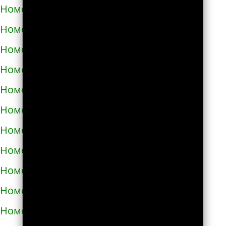
Номера телефонов такси в Полонном
Номера телефонов такси в Полтаве
Номера телефонов такси в Прилуках
Номера телефонов такси в Путивле
Номера телефонов такси в Пятихатках
Номера телефонов такси в Раздельной
Номера телефонов такси в Ракитном
Номера телефонов такси в Рахове
Номера телефонов такси в Рени
Номера телефонов такси в Ровно
Номера телефонов такси в Ромнах