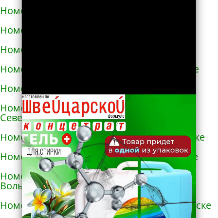
Номера телефонов такси в Немирове
Номера телефонов такси в Нетешине
Номера телефонов такси в Никополе
Номера телефонов такси в Новой Каховке
Номера телефонов такси в Новой Одессе
Номера телефонов такси в Новгороде-
Северском
Номера телефонов такси в Новоалексеевке
Номера телефонов такси в Нововолынске
Номера телефонов такси в Новограде-
Волынском
Номера телефонов такси в Новоднестровске