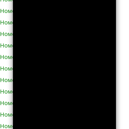
Номера телефонов такси в Долине
Номера телефонов такси в Дрогобыче
Номера телефонов такси в Дублянах
Номера телефонов такси в Дубно
Номера телефонов такси в Дунаевцах
Номера телефонов такси в Жашкове
Номера телефонов такси в Жёлтых водах
Номера телефонов такси в Жидачове
Номера телефонов такси в Житомире
Номера телефонов такси в Жмеринке
Номера телефонов такси в Жолкве