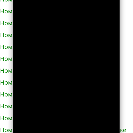
Номера телефонов такси в Черкассах
Номера телефонов такси в Чернигове
Номера телефонов такси в Черновцах
Номера телефонов такси в Черноморске
Номера телефонов такси в Чорткове
Номера телефонов такси в Чугуеве
Номера телефонов такси в Шепетовке
Номера телефонов такси в Шостке
Номера телефонов такси в Шполе
Номера телефонов такси в Энергодаре
Номера телефонов такси в Южноукраинске