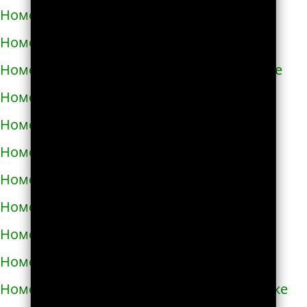
Номера телефонов такси в Азове
Номера телефонов такси в Ак-Довураке
Номера телефонов такси в Академгородке
Номера телефонов такси в Аксае
Номера телефонов такси в Алагире
Номера телефонов такси в Алапаевске
Номера телефонов такси в Алатыре
Номера телефонов такси в Алдане
Номера телефонов такси в Алейске
Номера телефонов такси в Александрове
Номера телефонов такси в Александровске