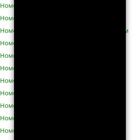
Номера телефонов такси в Кривом Роге
Номера телефонов такси в Кролевце
Номера телефонов такси в Кропивницком
Номера телефонов такси в Купянске
Номера телефонов такси в Ладыжине
Номера телефонов такси в Лозовой
Номера телефонов такси в Лохвице
Номера телефонов такси в Лубнах
Номера телефонов такси в Луцке
Номера телефонов такси во Львове
Номера телефонов такси в Люботине