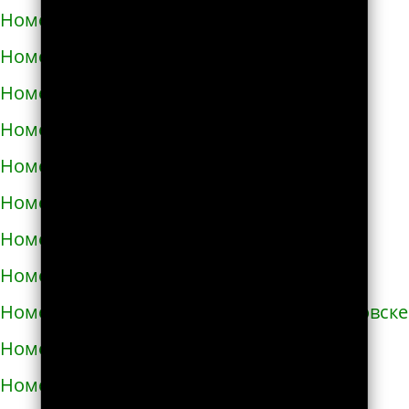
Номера телефонов такси в Бродах
Номера телефонов такси в Бурштыне
Номера телефонов такси в Буче
Номера телефонов такси в Бучаче
Номера телефонов такси в Вараше
Номера телефонов такси в Васильевке
Номера телефонов такси в Василькове
Номера телефонов такси в Ватутино
Номера телефонов такси в Верхнеднепровске
Номера телефонов такси в Винниках
Номера телефонов такси в Виннице