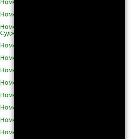
Номера телефонов такси в Ангарске
Номера телефонов такси в Андреаполе
Номера телефонов такси в Анжеро-
Судженске
Номера телефонов такси в Аниве
Номера телефонов такси в Анне
Номера телефонов такси в Апатитах
Номера телефонов такси в Апрелевке
Номера телефонов такси в Апшеронске
Номера телефонов такси в Арамиле
Номера телефонов такси в Аргуне
Номера телефонов такси в Ардатове