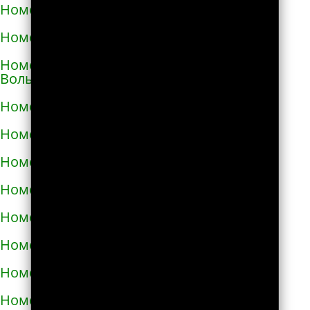
Номера телефонов такси в Виноградове
Номера телефонов такси в Вишнёвом
Номера телефонов такси во Владимире-
Волынском
Номера телефонов такси в Вознесенске
Номера телефонов такси в Волочиске
Номера телефонов такси в Вольногорске
Номера телефонов такси в Вольнянске
Номера телефонов такси в Вышгороде
Номера телефонов такси в Гайвороне
Номера телефонов такси в Гайсине
Номера телефонов такси в Геническе