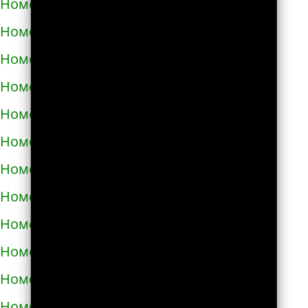
Номера телефонов такси в Узине
Номера телефонов такси в Украинке
Номера телефонов такси в Умани
Номера телефонов такси в Фастове
Номера телефонов такси в Харькове
Номера телефонов такси в Херсоне
Номера телефонов такси в Хмельнике
Номера телефонов такси в Хмельницком
Номера телефонов такси в Хороле
Номера телефонов такси в Христиновке
Номера телефонов такси в Хусте
Номера телефонов такси в Червонограде