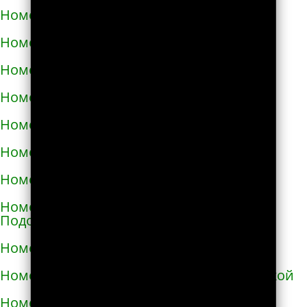
Номера телефонов такси в Изюме
Номера телефонов такси в Изяславе
Номера телефонов такси в Ильинцах
Номера телефонов такси в Ирпене
Номера телефонов такси в Казатине
Номера телефонов такси в Калиновке
Номера телефонов такси в Калуше
Номера телефонов такси в Каменце-
Подольском
Номера телефонов такси в Каменке
Номера телефонов такси в Каменке-Бугской
Номера телефонов такси в Каменке-