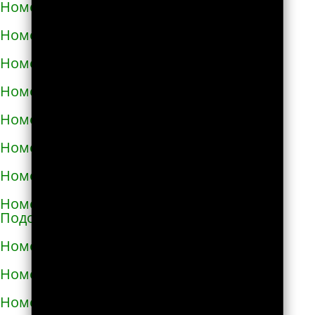
Номера телефонов такси в Малой Виске
Номера телефонов такси в Малине
Номера телефонов такси в Марганце
Номера телефонов такси в Мелитополе
Номера телефонов такси в Мене
Номера телефонов такси в Миргороде
Номера телефонов такси в Мироновке
Номера телефонов такси в Могилёве-
Подольском
Номера телефонов такси в Мукачево
Номера телефонов такси в Надворной
Номера телефонов такси в Нежине