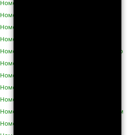
Номера телефонов такси в Самборе
Номера телефонов такси в Сарнах
Номера телефонов такси в Сваляве
Номера телефонов такси в Светловодске
Номера телефонов такси в Синельниково
Номера телефонов такси в Скадовске
Номера телефонов такси в Сквире
Номера телефонов такси в Славуте
Номера телефонов такси в Славутиче
Номера телефонов такси в Слобожанском
Номера телефонов такси в Смеле