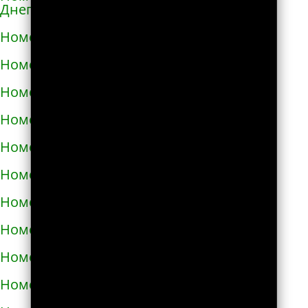
Днепровской
Номера телефонов такси в Каменском
Номера телефонов такси в Каневе
Номера телефонов такси в Карловке
Номера телефонов такси в Каховке
Номера телефонов такси в Киверцах
Номера телефонов такси в Киеве
Номера телефонов такси в Килие
Номера телефонов такси в Ковеле
Номера телефонов такси в Коломые
Номера телефонов такси в Конотопе