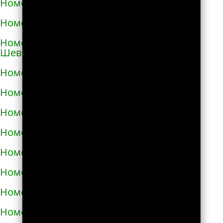
Номера телефонов такси в Коростене
Номера телефонов такси в Коростышеве
Номера телефонов такси в Корсунь-
Шевченковском
Номера телефонов такси в Корюковке
Номера телефонов такси в Костополе
Номера телефонов такси в Котельве
Номера телефонов такси в Коцюбинском
Номера телефонов такси в Красилове
Номера телефонов такси в Краснограде
Номера телефонов такси в Кременце
Номера телефонов такси в Кременчуге