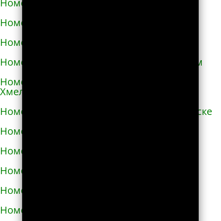
Номера телефонов такси в Очакове
Номера телефонов такси в Павлограде
Номера телефонов такси в Первомайске
Номера телефонов такси в Первомайском
Номера телефонов такси в Переяславе-
Хмельницком
Номера телефонов такси в Першотравенске
Номера телефонов такси в Пирятине
Номера телефонов такси в Подгородном
Номера телефонов такси в Подольске
Номера телефонов такси в Покрове
Номера телефонов такси в Пологах