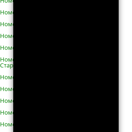
Номера телефонов такси в Снигирёвке
Номера телефонов такси в Снятыне
Номера телефонов такси в Сокале
Номера телефонов такси в Солоницевке
Номера телефонов такси в Сосновке
Номера телефонов такси в
Староконстантинове
Номера телефонов такси в Стебнике
Номера телефонов такси в Стрые
Номера телефонов такси в Сумах
Номера телефонов такси в Таврийске
Номера телефонов такси в Тальном