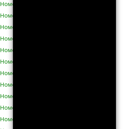
Номера телефонов такси в Тараще
Номера телефонов такси в Татарбунарах
Номера телефонов такси в Теплодаре
Номера телефонов такси в Теребовле
Номера телефонов такси в Терновке
Номера телефонов такси в Тернополе
Номера телефонов такси в Токмаке
Номера телефонов такси в Тростянце
Номера телефонов такси в Трускавце
Номера телефонов такси в Тульчине
Номера телефонов такси в Ужгороде