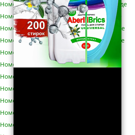
Номера телефонов такси в Новомиргороде
Номера телефонов такси в Новоукраинке
Номера телефонов такси в Новояворовске
Номера телефонов такси в Новом Роздоле
Номера телефонов такси в Носовке
Номера телефонов такси в Обухове
Номера телефонов такси в Овидиополе
Номера телефонов такси в Овруче
Номера телефонов такси в Одессе
Номера телефонов такси в Олевске
Номера телефонов такси в Орехове