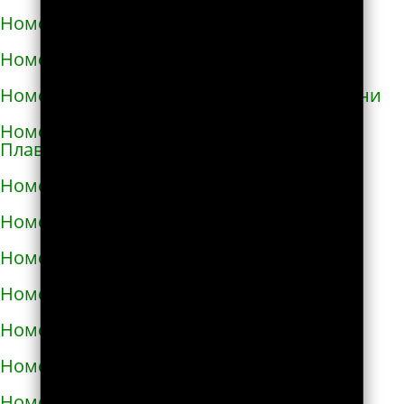
Номера телефонов такси в Глухове
Номера телефонов такси в Гнивани
Номера телефонов такси в Голой Пристани
Номера телефонов такси в Горишних
Плавнях
Номера телефонов такси в Городище
Номера телефонов такси в Городке
Номера телефонов такси в Городке
Номера телефонов такси в Гостомеле
Номера телефонов такси в Гребёнке
Номера телефонов такси в Дергачах
Номера телефонов такси в Днепре