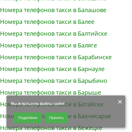
Номера телефонов такси в Балашове
Номера телефонов такси в Балее
Номера телефонов такси в Балтийске
Номера телефонов такси в Баляге
Номера телефонов такси в Барабинске
Номера телефонов такси в Барнауле
Номера телефонов такси в Барыбино
Номера телефонов такси в Барыше
×
Номера телефонов такси в Батайске
Мы используем файлы cookie
Продолжая использовать наш сайт, Вы даете согласие на обработку
Номера телефонов такси в Бахчисарае
Подробнее
Принять
файлов - COOKIES, пользовательских данных (файлы-cookies, IP-адрес,
данные об идентификаторе браузера, дата и время осуществления
Номера телефонов такси в Бежецке
доступа к сайту, история поисковых запросов) для сбора аналитической и