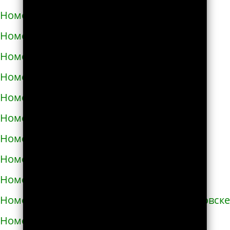
Номера телефонов такси в Запорожье
Номера телефонов такси в Збараже
Номера телефонов такси в Звенигородке
Номера телефонов такси в Здолбунове
Номера телефонов такси в Змиёве
Номера телефонов такси в Знаменке
Номера телефонов такси в Золотоноше
Номера телефонов такси в Золочеве
Номера телефонов такси в Иванкове
Номера телефонов такси в Ивано-Франковске
Номера телефонов такси в Измаиле