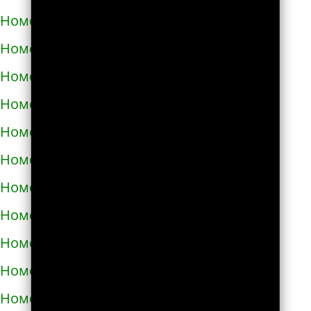
Номера телефонов такси в Яворове
Номера телефонов такси в Яготине
Номера телефонов такси в Абазе
Номера телефонов такси в Абакане
Номера телефонов такси в Абдулино
Номера телефонов такси в Абинске
Номера телефонов такси в Агидели
Номера телефонов такси в Агинском
Номера телефонов такси в Агрызе
Номера телефонов такси в Адыгейске
Номера телефонов такси в Азнакаево