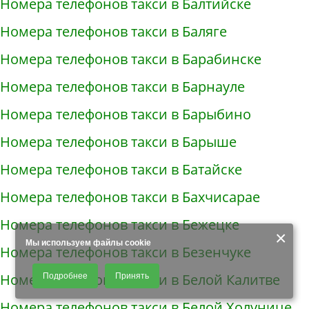
Номера телефонов такси в Балтийске
Номера телефонов такси в Баляге
Номера телефонов такси в Барабинске
Номера телефонов такси в Барнауле
Номера телефонов такси в Барыбино
Номера телефонов такси в Барыше
Номера телефонов такси в Батайске
Номера телефонов такси в Бахчисарае
Номера телефонов такси в Бежецке
×
Мы используем файлы cookie
Номера телефонов такси в Безенчуке
Продолжая использовать наш сайт, Вы даете согласие на обработку
Номера телефонов такси в Белой Калитве
Подробнее
Принять
файлов - COOKIES, пользовательских данных (файлы-cookies, IP-адрес,
данные об идентификаторе браузера, дата и время осуществления
Номера телефонов такси в Белой Холунице
доступа к сайту, история поисковых запросов) для сбора аналитической и